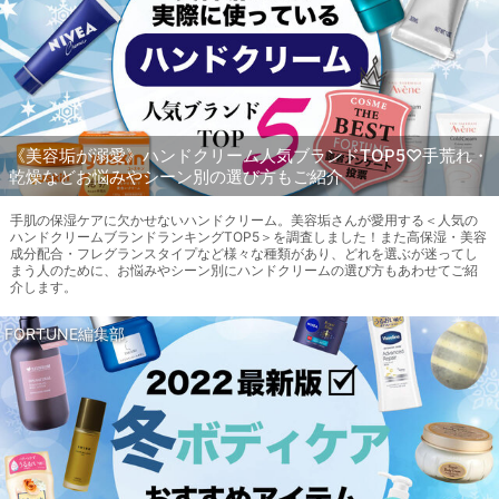
《美容垢が溺愛》ハンドクリーム人気ブランドTOP5♡手荒れ・
乾燥などお悩みやシーン別の選び方もご紹介
手肌の保湿ケアに欠かせないハンドクリーム。美容垢さんが愛用する＜人気の
ハンドクリームブランドランキングTOP5＞を調査しました！また高保湿・美容
成分配合・フレグランスタイプなど様々な種類があり、どれを選ぶが迷ってし
まう人のために、お悩みやシーン別にハンドクリームの選び方もあわせてご紹
介します。
FORTUNE編集部