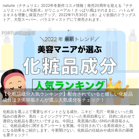
naturie（ナチュリエ）2022年冬新作コスメ情報｜発売20周年を迎える『ナチ
ュリエ ハトムギ化粧水』がリニューアル！さっぱり感はそのままに、ハトムギ
エキスを増量し保湿力がアップ。2022年11月30日（水）より全国のドラッグス
トア、大型スーパー、バラエティストアにて発売されます。
FORTUNE編集部
【化粧品成分人気ランキング】配合されていると嬉しい化粧品
成分は？美容垢さんが選ぶ人気成分をチェック！
化粧品を選ぶ上で重要なポイントとなる成分。ニキビ・毛穴・乾燥といった肌
悩みの改善や、美白・エイジングケア*といった美容効果など、目的に合わせて
適切な化粧品を選びたいですよね。今回は、美意識の高いSNSの美容垢さん
に、化粧品成分に関するアンケートを実施。今注目されている美容成分と、気
になる効果をご紹介します。今更聞けない、化粧品の仕組みや成分表示の基礎
も要チェック！