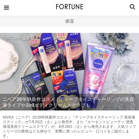
保湿
FORTUNE編集部
ニベア26年秋新作コスメ｜ディープモイスチャーリップの美容
液タイプや2in1ボディクリームスクラブも
NIVEA（ニベア）2026年秋新作コスメ｜『ディープモイスチャーリップ 美容液
スティック』が7月25日（土）より発売中。また『ルーセントビューティ 浸透
保湿美容クリームスクラブ』が、8月29日（土）から発売されます。人気リップ
シリーズの新色なども併せて、実際に使ったレビュー・口コミをご紹介しま
す。