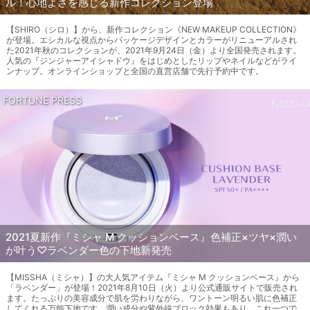
ル！心地よさを感じる新作コレクション登場
【SHIRO（シロ）】から、新作コレクション《NEW MAKEUP COLLECTION》
が登場。エシカルな視点からパッケージデザインとカラーがリニューアルされ
た2021年秋のコレクションが、2021年9月24日（金）より全国発売されます。
人気の『ジンジャーアイシャドウ』をはじめとしたリップやネイルなどがライ
ンナップ。オンラインショップと全国の直営店舗で先行予約中です。
FORTUNE PRESS
2021夏新作『ミシャ M クッションベース』色補正×ツヤ×潤い
が叶う♡ラベンダー色の下地新発売
【MISSHA（ミシャ）】の大人気アイテム『ミシャ M クッションベース』から
「ラベンダー」が登場！2021年8月10日（火）より公式通販サイトで販売され
ます。たっぷりの美容成分で肌を労わりながら、ワントーン明るい肌に色補正
してくれる万能下地です。潤い成分や紫外線ブロック効果もあり、これ一つで