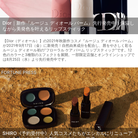
Dior｜新作『ルージュ ディオール バーム』先行発売中！保湿し
ながら美発色を叶えるリップスティック
【Dior（ディオール）】の2021年秋新作コスメ『ルージュ ディオール バーム』
が2021年9月17日（金）に新発売！自然由来成分を配合し、唇をやさしく彩る
ルージュ ディオール初の“フローラル ケア バーム リップスティック”です。12
色のカラーと3種類のエフェクトを展開。一部限定店舗とオンラインショップで
は8月25日（水）より先行発売中です。
FORTUNE PRESS
SHIRO《予約受付中》人気コスメたちがエシカルにリニューア