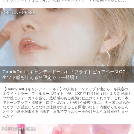
FORTUNE PRESS
CandyDoll（キャンディドール）『ブライトピュアベースCC』
生ツヤ感を叶える冬限定カラー登場！
【CandyDoll（キャンディドール）】の人気トーンアップ下地から、冬限定の
ホワイトカラー「フィルターホワイト」が、2021年11月1日（月）より新登場！
ツヤ感にフォーカスを当て、透明感のある美肌に仕上げてくれます。これ一本
でトーンアップ・肌補正・保湿・UVカットが叶う優秀下地に、冬っぽい清らか
なカラーが誕生したとなれば注目が集まること間違いなし！内側からちゅるん
と生ツヤ感を演出する下地で、まるでフィルターをかけたような肌を作りませ
んか？
FORTUNE PRESS