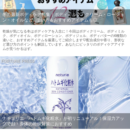
冬の最新ボディケア特集｜ボディミルク・クリーム・ローショ
ン・オイルなど…使い方＆おすすめアイテムも◎
乾燥が気になる冬はボディケアを入念に！今回はボディクリーム、ボディミル
ク、ボディオイル、ボディローション、ボディジェル、ボディバターの6種類の
違いと、おすすめアイテムを厳選してご紹介します♡配合成分や香り、形状な
ど選び方のポイントも解説しています。あなたにピッタリのボディケアアイテ
ムが見つかるはず。
FORTUNE PRESS
ナチュリエ『ハトムギ化粧水』が初リニューアル！保湿力アッ
プで顔・身体の乾燥対策におすすめ