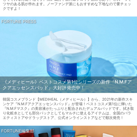
ツヤのある肌が作れます。ノーファンデ派にもおすすめな下地なので要チェッ
クですよ！
FORTUNE PRESS
《メディヒール》ベストコスメ第1位シリーズの新作『N.M.Fア
クアエッセンスパッド』大好評発売中！
韓国コスメブランド【MEDIHEAL（メディヒール）】から、2021年の新作スキ
ンケア『N.M.Fアクアエッセンスパッド』が登場！ベストコスメ第1位に輝いた
『N.M.Fマスク』の美容液がたっぷりと配合されたデュアルパッドです。拭き取
り化粧水としても部分パックとしてもマルチに使えるアイテムは、全国のバラ
エティストアやドラッグストア、公式オンラインストアなどで順次発売！
FORTUNE編集部