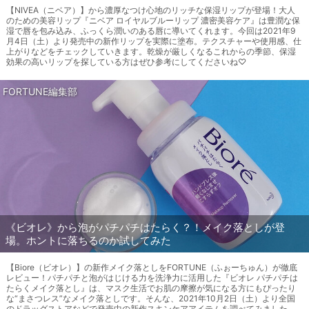
【NIVEA（ニベア）】から濃厚なつけ心地のリッチな保湿リップが登場！大人
のための美容リップ『ニベア ロイヤルブルーリップ 濃密美容ケア』は豊潤な保
湿で唇を包み込み、ふっくら潤いのある唇に導いてくれます。今回は2021年9
月4日（土）より発売中の新作リップを実際に塗布。テクスチャーや使用感、仕
上がりなどをチェックしていきます。乾燥が厳しくなるこれからの季節、保湿
効果の高いリップを探している方はぜひ参考にしてくださいね♡
FORTUNE編集部
《ビオレ》から泡がパチパチはたらく？！メイク落としが登
場。ホントに落ちるのか試してみた
【Biore（ビオレ）】の新作メイク落としをFORTUNE（ふぉーちゅん）が徹底
レビュー！パチパチと泡がはじける力を洗浄力に活用した『ビオレ パチパチは
たらくメイク落とし』は、マスク生活でお肌の摩擦が気になる方にもぴったり
な“まさつレス”なメイク落としです。そんな、2021年10月2日（土）より全国
のドラッグストアなどで発売中の新作スキンケアアイテムを調べてみました。