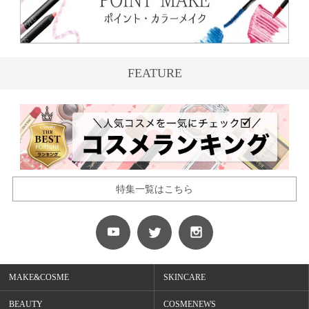
FEATURE
特集一覧はこちら
MAKE&COSME
SKINCARE
BEAUTY
COSMENEWS