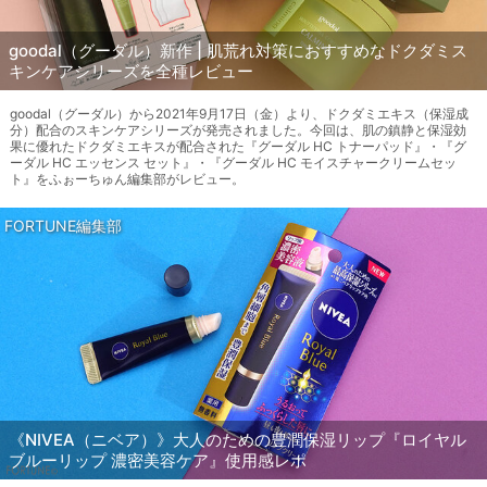
goodal（グーダル）新作 | 肌荒れ対策におすすめなドクダミス
キンケアシリーズを全種レビュー
goodal（グーダル）から2021年9月17日（金）より、ドクダミエキス（保湿成
分）配合のスキンケアシリーズが発売されました。今回は、肌の鎮静と保湿効
果に優れたドクダミエキスが配合された『グーダル HC トナーパッド』・『グ
ーダル HC エッセンス セット』・『グーダル HC モイスチャークリームセッ
ト』をふぉーちゅん編集部がレビュー。
FORTUNE編集部
《NIVEA（ニベア）》大人のための豊潤保湿リップ『ロイヤル
ブルーリップ 濃密美容ケア』使用感レポ