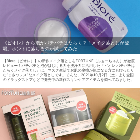
《ビオレ》から泡がパチパチはたらく？！メイク落としが登
場。ホントに落ちるのか試してみた
【Biore（ビオレ）】の新作メイク落としをFORTUNE（ふぉーちゅん）が徹底
レビュー！パチパチと泡がはじける力を洗浄力に活用した『ビオレ パチパチは
たらくメイク落とし』は、マスク生活でお肌の摩擦が気になる方にもぴったり
な“まさつレス”なメイク落としです。そんな、2021年10月2日（土）より全国
のドラッグストアなどで発売中の新作スキンケアアイテムを調べてみました。
FORTUNE編集部