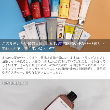
この夏使いたい最強日焼け止め15選♡SPF50+PA++++縛り ビ
オレ・アネッサ・オルビス…etc
本格的な夏がやってくると、紫外線対策が気になりますね。ドラッグストアや
通販サイトを見ると、大量の日焼け止めが売られていてどれにしようか迷って
しまいます。そんな日焼け止め迷子の方のために、今回は特に人気の高いビオ
レやソフィーナ、アネッサやオルビスなどの日焼け止めを15個厳選し、使用感
やテクスチャー、香りなどをレビューします。
FORTUNE編集部