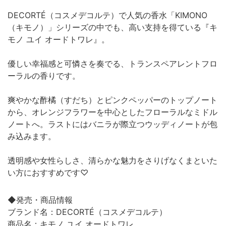
DECORTÉ（コスメデコルテ）で人気の香水「KIMONO
（キモノ）」シリーズの中でも、高い支持を得ている『キ
モノ ユイ オードトワレ』。
優しい幸福感と可憐さを奏でる、トランスペアレントフロ
ーラルの香りです。
爽やかな酢橘（すだち）とピンクペッパーのトップノート
から、オレンジフラワーを中心としたフローラルなミドル
ノートへ。ラストにはバニラが際立つウッディノートが包
み込みます。
透明感や女性らしさ、清らかな魅力をさりげなくまといた
い方におすすめです♡
◆発売・商品情報
ブランド名：DECORTÉ（コスメデコルテ）
商品名：キモノ ユイ オードトワレ