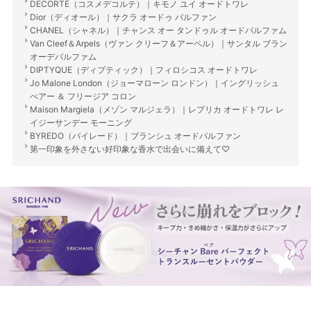
DECORTÉ（コスメデコルテ）｜キモノ ユイ オードトワレ
Dior（ディオール）｜サクラ オードゥ パルファン
CHANEL（シャネル）｜チャンス オー タンドゥル オードパルファム
Van Cleef＆Arpels（ヴァン クリーフ＆アーペル）｜サンタル ブラン
オーデパルファム
DIPTYQUE（ディプティック）｜フィロシコス オードトワレ
Jo Malone London（ジョーマローン ロンドン）｜イングリッシュ
ぺアー ＆ フリージア コロン
Maison Margiela（メゾン マルジェラ）｜レプリカ オードトワレ レ
イジーサンデー モーニング
BYREDO（バイレード）｜ブランシュ オードパルファン
第一印象を外さない好印象な香水で出会いに備えて♡