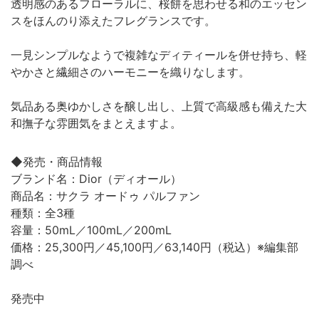
透明感のあるフローラルに、桜餅を思わせる和のエッセン
スをほんのり添えたフレグランスです。
一見シンプルなようで複雑なディティールを併せ持ち、軽
やかさと繊細さのハーモニーを織りなします。
気品ある奥ゆかしさを醸し出し、上質で高級感も備えた大
和撫子な雰囲気をまとえますよ。
◆発売・商品情報
ブランド名：Dior（ディオール）
商品名：サクラ オードゥ パルファン
種類：全3種
容量：50mL／100mL／200mL
価格：25,300円／45,100円／63,140円（税込）※編集部
調べ
発売中