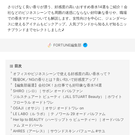
さりげなく良い香りが漂う、好感度の高いおすすめ香水14選をご紹介！会
社などのビジネスシーンでも周囲の迷惑にならない好印象な香りや、職場
での香水マナーについても解説します。女性向けを中心に、ジェンダーレ
スに使えるアイテムもピックアップ。人気ブランドから知る人ぞ知るニッ
チブランドまでセレクトしました♪
FORTUNE編集部
目次
オフィスやビジネスシーンで使える好感度の高い香水って？
職場OK／NGの香りとは？良い匂いで好感度アップ！
【編集部厳選】会社OK！お仕事でも好印象な香水14選
SHIRO（シロ）｜サボン オードパルファン
ジルスチュアート ビューティ（JILL STUART Beauty）｜ホワイト
フローラル オードトワレ
OSAJI（オサジ）｜オサジ オードトワレ on
LE LABO（ル ラボ）｜テ ノワール 29 オード パルファム
Her lip to BEAUTY（ハーリップトゥ ビューティー）｜オードパルフ
ァム ヌードパール
AHRES（アーレス）｜サウンドスキン パフューム #サユ