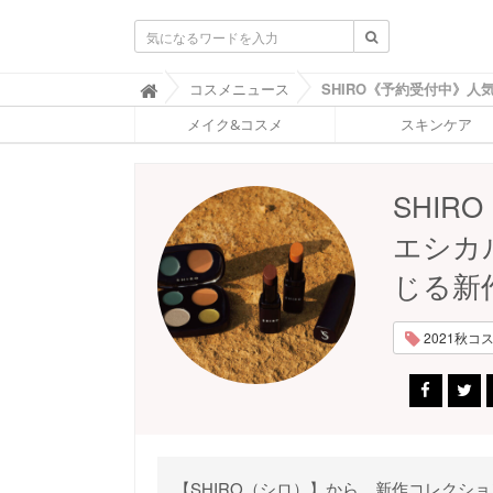
ふ
コスメニュース

ぉ
メイク&コスメ
スキンケア
ー
ち
ゅ
ん
SHI
(
F
エシカ
O
R
じる新
T
U
N
2021秋コスメ
E
)
【SHIRO（シロ）】から、新作コレクション《