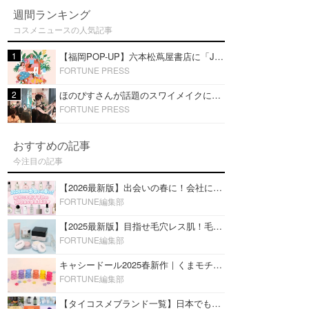
週間ランキング
コスメニュースの人気記事
1
【福岡POP-UP】六本松蔦屋書店に「JFラボコスメ」出店！ほのぴす出演スワイメイクショーを開催！
FORTUNE PRESS
2
ほのぴすさんが話題のスワイメイクに挑戦！タイコスメを使ったメイクショーを福岡・六本松 蔦屋書店で開催
FORTUNE PRESS
おすすめの記事
今注目の記事
【2026最新版】出会いの春に！会社にもおすすめの好印象な香水14選♡ビジネスの場での香水マナーも
FORTUNE編集部
【2025最新版】目指せ毛穴レス肌！毛穴を埋めて隠す「おすすめ部分用下地＆プライマー」ランキング♡
FORTUNE編集部
キャシードール2025春新作｜くまモチーフのミニリップ「シャイニーベア リップモイスト」をレビュー♡
FORTUNE編集部
【タイコスメブランド一覧】日本でも人気沸騰中の“タイコスメ”ブランド20選！