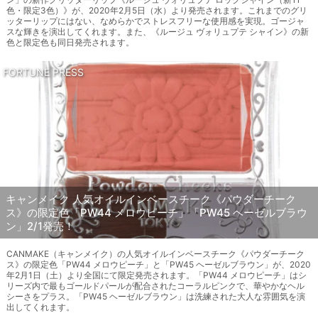
色・限定3色）》が、2020年2月5日（水）より発売されます。これまでのグリ
ッターリップにはない、なめらかでストレスフリーな使用感を実現。ゴージャ
スな輝きを演出してくれます。また、《ルージュ ヴォリュプテ シャイン》の新
色と限定色も同日発売されます。
FORTUNE PRESS
キャンメイク 人気オイルインベースチーク《パウダーチーク
ス》の限定色「PW44 メロウピーチ」「PW45 ヘーゼルブラウ
ン」2/1発売！
CANMAKE（キャンメイク）の人気オイルインベースチーク《パウダーチーク
ス》の限定色「PW44 メロウピーチ」と「PW45 ヘーゼルブラウン」が、2020
年2月1日（土）より全国にて限定発売されます。「PW44 メロウピーチ」はシ
リーズ内で最もゴールドパールが配合されたコーラルピンクで、華やかなヘル
シーさをプラス。「PW45 ヘーゼルブラウン」は洗練された大人な雰囲気を演
出してくれます。