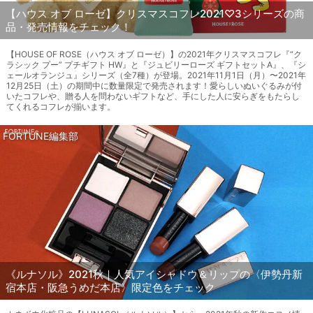
【ハウス オブ ローゼ】クリスマスコフレ2021♡3シリーズの商
品・発売情報をチェック！
【HOUSE OF ROSE（ハウス オブ ローゼ）】の2021年クリスマスコフレ『“ク
ラシック プー” プチギフト HW』と『ジュビリーローズ ギフトセットA』、『シ
ェールオランジュ』シリーズ（全7種）が登場。2021年11月1日（月）〜2021年
12月25日（土）の期間中に数量限定で発売されます！愛らしいぬいぐるみが付
いたコフレや、贈る人を問わないギフトなど、手にした人に安らぎをもたらし
てくれるコフレが揃います。
FORTUNE編集部
《ルナソル》2021秋｜人気アイシャドウ＆リップの〈伊勢丹新
宿本店・阪急うめだ本店〉限定色をチェック