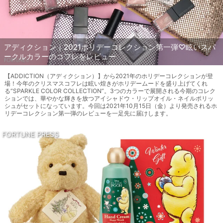
アディクション｜2021ホリデーコレクション第一弾♡眩いスパ
ークルカラーのコフレをレビュー
【ADDICTION（アディクション）】から2021年のホリデーコレクションが登
場！今年のクリスマスコフレは眩い煌きがホリデームードを盛り上げてくれ
る“SPARKLE COLOR COLLECTION”。3つのカラーで展開される今期のコレク
ションでは、華やかな輝きを放つアイシャドウ・リップオイル・ネイルポリッ
シュがセットになっています。今回は2021年10月15日（金）より発売されるホ
リデーコレクション第一弾のレビューを一足先に届けします。
FORTUNE PRESS