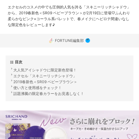
エクセルのコスメの中でも圧倒的人気を誇る「スキニーリッチシャドウ」
から、2019春新色＜SR09 ベビーブラウン＞が2月19日に登場♡ふんわり
柔らかなピンク×コーラル系パレットで、春メイクにヘビロテ間違いなし
な限定色をレビューします♪
FORTUNE編集部
目次
大人気アイシャドウに限定新色登場！
エクセル「スキニーリッチシャドウ」
2019春新色＜SR09 ベビーブラウン＞
使い方と使用感をチェック！
話題沸騰の限定春カラーをお見逃しなく！