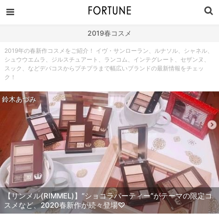
2019春コスメ
2019年の春新作コスメをご紹介！ イヴ・サンローラン、ルナソル、シャネル、
シュウウエムラ、ジルスチュアート、ランコム、インテグレート、セザンヌ、
スック、などデパコスからプチプラまで幅広いブランドの最新情報をチェッ
ク！
鈴木あづみ
【リンメル(RIMMEL)】“ショコラパーティー”がテーマの限定コ
スメなど、2020春新作が続々登場♡