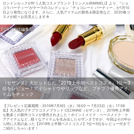
ロンドンルックが叶う人気コスメブランド【リンメル(RIMMEL)】より、“ショ
コラパーティー”がテーマのコレクション「チョコレート パーティー」が1月10
日より発売になります。さらに、人気アイテムの新色＆限定色など、2020春コ
スメが続々お目見えします☆
FORTUNE編集部
《セザンヌ》大ヒットした『2019上半期ベストコスメ』1位〜3
位をレビュー！アイシャドウやリップなど、プチプラ優秀アイ
テムをチェック
【プレゼント応募期間：2019年7月9日（火）18:00 〜 7月23日（火）17:59
迄】大人気のプチプラコスメブランド CEZANNE（セザンヌ）、2019年上半期
も数多くの新作コスメが発売されました！ポイントメイク・ベースメイク・ケ
アアイテムなど…様々なアイテムを生み出したセザンヌですが、今回はその中か
ら特に人気のあった【2019年上半期ベストコスメ】1位〜3位をレビュー付きで
ご紹介しちゃいます！