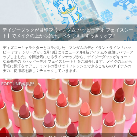
デイジーダックが目印♡【マンダム ハッピーデオ フェイスシー
ト】でメイクの上から顏汗、ベタつきをすっきりオフ！
ディズニーキャラクターとコラボした、マンダムのデオドラントライン「ハッ
ピー デオ」シリーズが、2月18日にリニューアル&新アイテムを追加しパワーア
ップしました。今回は気になるラインナップから、デイジーダックがキュート
な新発売の《ハッピーデオ フェイスシート》をご紹介します。メイクの上から
手軽に顏汗をケアし、ミントの香りでリフレッシュできるこちらのアイテムの
実力、使用感を詳しくチェックしていきます。
FORTUNE編集部