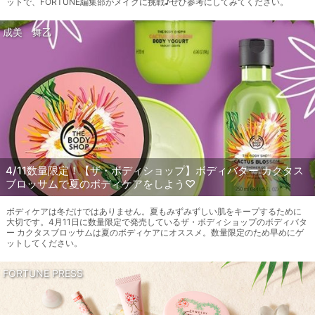
ットで、FORTUNE編集部がメイクに挑戦♪ぜひ参考にしてみてください。
成美 舞乙
4/11数量限定！【ザ・ボディショップ】ボディバター カクタス
ブロッサムで夏のボディケアをしよう♡
ボディケアは冬だけではありません。夏もみずみずしい肌をキープするために
大切です。4月11日に数量限定で発売しているザ・ボディショップのボディバタ
ー カクタスブロッサムは夏のボディケアにオススメ。数量限定のため早めにゲ
ットしてください。
FORTUNE PRESS