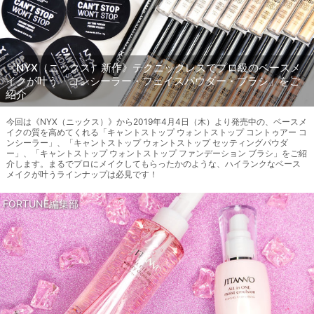
《NYX（ニックス）新作》テクニックレスでプロ級のベースメ
イクが叶う「コンシーラー・フェイスパウダー・ブラシ」をご
紹介
今回は《NYX（ニックス）》から2019年4月4日（木）より発売中の、ベースメ
イクの質を高めてくれる「キャントストップ ウォントストップ コントゥアー コ
ンシーラー」、「キャントストップ ウォントストップ セッティングパウダ
ー」、「キャントストップ ウォントストップ ファンデーション ブラシ」をご紹
介します。まるでプロにメイクしてもらったかのような、ハイランクなベース
メイクが叶うラインナップは必見です！
FORTUNE編集部