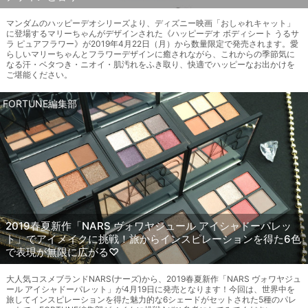
マンダムのハッピーデオシリーズより、ディズニー映画「おしゃれキャット」
に登場するマリーちゃんがデザインされた《ハッピーデオ ボディシート うるサ
ラ ピュアフラワー》が2019年4月22日（月）から数量限定で発売されます。愛
らしいマリーちゃんとフラワーデザインに癒されながら、これからの季節気に
なる汗・ベタつき・ニオイ・肌汚れをふき取り、快適でハッピーなお出かけを
ご堪能ください。
FORTUNE編集部
2019春夏新作「NARS ヴォワヤジュール アイシャドーパレッ
ト」でアイメイクに挑戦！旅からインスピレーションを得た6色
で表現が無限に広がる♡
大人気コスメブランドNARS(ナーズ)から、2019春夏新作「NARS ヴォワヤジュ
ール アイシャドーパレット」が4月19日に発売となります！今回は、世界中を
旅してインスピレーションを得た魅力的な6シェードがセットされた5種のパレ