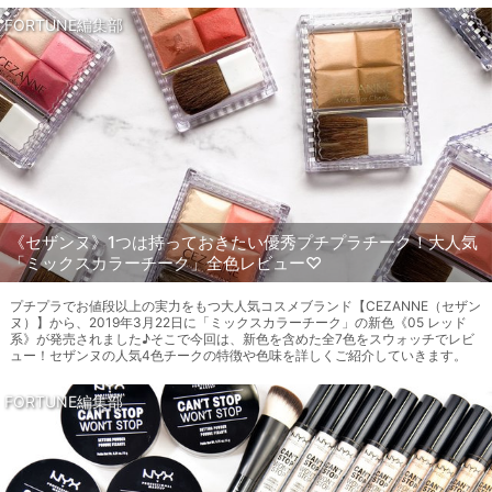
FORTUNE編集部
《セザンヌ》1つは持っておきたい優秀プチプラチーク！大人気
「ミックスカラーチーク」全色レビュー♡
プチプラでお値段以上の実力をもつ大人気コスメブランド【CEZANNE（セザン
ヌ）】から、2019年3月22日に「ミックスカラーチーク」の新色《05 レッド
系》が発売されました♪そこで今回は、新色を含めた全7色をスウォッチでレビ
ュー！セザンヌの人気4色チークの特徴や色味を詳しくご紹介していきます。
FORTUNE編集部