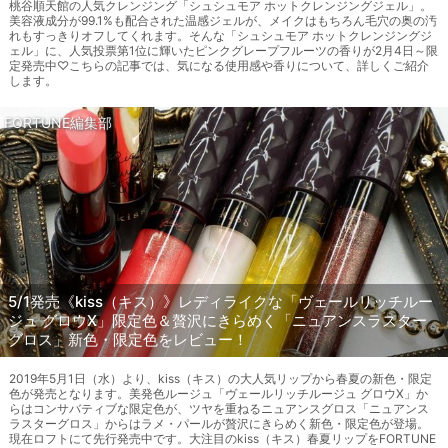
桃谷順天館の人気クレンジング「シュシュモア ホットクレンジングジェル」。
美容液成分が99.1%も配合された温感ジェルが、メイクはもちろん毛穴の奥の汚
れもすっきりオフしてくれます。そんな「シュシュモア ホットクレンジングジ
ェル」に、人気投票第1位に輝いたピンクグレープフルーツの香りが2月4日～限
定発売中♡こちらの記事では、気になる使用感や香りについて、詳しくご紹介
します。
FORTUNE編集部
5/1発売《kiss（キス）》レディライクな「ヴェールリッチルー
ジュ グロウX」限定色＆贅沢にきらめく「ニュアンスラスター
グロス」新色・限定色をレビュー！
2019年5月1日（水）より、kiss（キス）の大人気リップから春夏の新色・限定
色が発売となります。美発色ルージュ「ヴェールリッチルージュ グロウX」か
らはコンサバティブな限定色が、ツヤを重ねるニュアンスグロス「ニュアンス
ラスターグロス」からはラメ・パールが贅沢にきらめく新色・限定色が登場。
現在ロフトにて先行発売中です。大注目のkiss（キス）春夏リップをFORTUNE