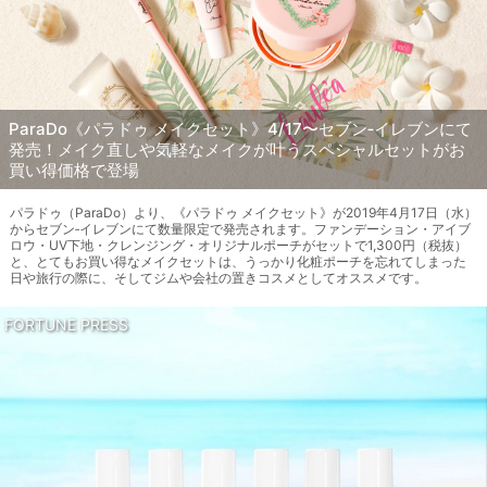
ParaDo《パラドゥ メイクセット》4/17〜セブン‐イレブンにて
発売！メイク直しや気軽なメイクが叶うスペシャルセットがお
買い得価格で登場
パラドゥ（ParaDo）より、《パラドゥ メイクセット》が2019年4月17日（水）
からセブン‐イレブンにて数量限定で発売されます。ファンデーション・アイブ
ロウ・UV下地・クレンジング・オリジナルポーチがセットで1,300円（税抜）
と、とてもお買い得なメイクセットは、うっかり化粧ポーチを忘れてしまった
日や旅行の際に、そしてジムや会社の置きコスメとしてオススメです。
FORTUNE PRESS