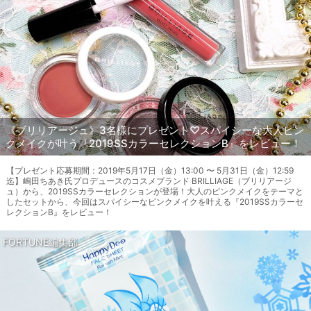
《ブリリアージュ》3名様にプレゼント♡スパイシーな大人ピン
クメイクが叶う『2019SSカラーセレクションB』をレビュー！
【プレゼント応募期間：2019年5月17日（金）13:00 〜 5月31日（金）12:59
迄】嶋田ちあき氏プロデュースのコスメブランド BRILLIAGE（ブリリアージ
ュ）から、2019SSカラーセレクションが登場！大人のピンクメイクをテーマと
したセットから、今回はスパイシーなピンクメイクを叶える『2019SSカラーセ
レクションB』をレビュー！
FORTUNE編集部