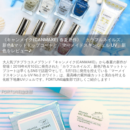
《キャンメイク(CANMAKE) 春夏新作》「カラフルネイルズ」
新色&マットトップコートと「マーメイドスキンジェル UV」新
色をレビュー♪
大人気プチプラコスメブランド『キャンメイク(CANMAKE)』から春夏の新作が
登場！2019年4月10日に発売された「カラフルネイルズ」新色7色＆マットトッ
プコートは早くもSNSで話題♡そして、5月1日に発売を控えている「マーメイ
ドスキンジェル UV No.2 ホワイト」は、最高峰の紫外線カットと美白を叶える
化粧下地兼UVジェルです。FORTUNE編集部で詳しくご紹介します！
FORTUNE編集部