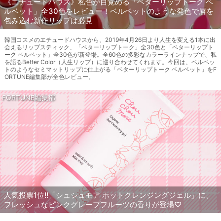
《エチュードハウス》私色が目覚める「ベターリップトーク ベ
ルベット」全30色をレビュー！ベルベットのような発色で唇を
包み込む新作リップは必見
韓国コスメのエチュードハウスから、2019年4月26日より人生を変える1本に出
会えるリップスティック、「ベターリップトーク」全30色と「ベターリップト
ーク ベルベット」全30色が新登場。全60色の多彩なカラーラインナップで、私
を語るBetter Color（人生リップ）に巡り合わせてくれます。今回は、ベルベッ
トのようなセミマットリップに仕上がる「ベターリップトーク ベルベット」をF
ORTUNE編集部が全色レビュー。
FORTUNE編集部
人気投票1位!!「シュシュモア ホットクレンジングジェル」に、
フレッシュなピンクグレープフルーツの香りが登場♡