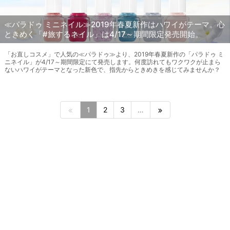
≪パラドゥ ミニネイル≫2019年春夏新作はハワイがテーマ。心
ときめく「#旅するネイル」は4/17～期間限定発売開始。
「お直しコスメ」で人気の≪パラドゥ≫より、2019年春夏新作の「パラドゥ ミ
ニネイル」が4/17～期間限定にて発売します。何度訪れてもワクワクが止まら
ないハワイがテーマとなった新色で、指先からときめきを感じてみませんか？
1
2
3
…