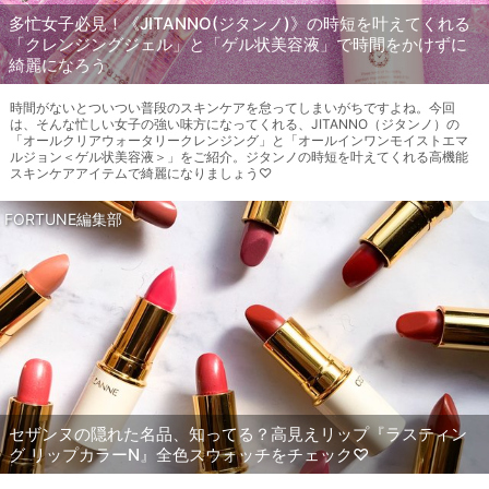
多忙女子必見！《JITANNO(ジタンノ)》の時短を叶えてくれる
「クレンジングジェル」と「ゲル状美容液」で時間をかけずに
綺麗になろう
時間がないとついつい普段のスキンケアを怠ってしまいがちですよね。今回
は、そんな忙しい女子の強い味方になってくれる、JITANNO（ジタンノ）の
「オールクリアウォータリークレンジング」と「オールインワンモイストエマ
ルジョン＜ゲル状美容液＞」をご紹介。ジタンノの時短を叶えてくれる高機能
スキンケアアイテムで綺麗になりましょう♡
FORTUNE編集部
セザンヌの隠れた名品、知ってる？高見えリップ『ラスティン
グ リップカラーN』全色スウォッチをチェック♡