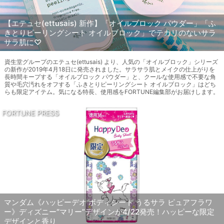
【エテュセ(ettusais) 新作】「オイルブロック パウダー」「ふ
きとりピーリングシート オイルブロック」でテカリのないサラ
サラ肌に♡
資生堂グループのエテュセ(ettusais) より、人気の「オイルブロック」シリーズ
の新作が2019年4月18日に発売されました。サラサラ肌とメイクの仕上がりを
長時間キープする「オイルブロック パウダー」と、クールな使用感で不要な角
質や毛穴汚れをオフする「ふきとりピーリングシート オイルブロック」はどち
らも限定アイテム。気になる特長、使用感をFORTUNE編集部がお届けします。
FORTUNE PRESS
マンダム《ハッピーデオ ボディシート うるサラ ピュアフラワ
ー》ディズニー“マリー”デザインが4/22発売！ハッピーな限定
デザインと香り