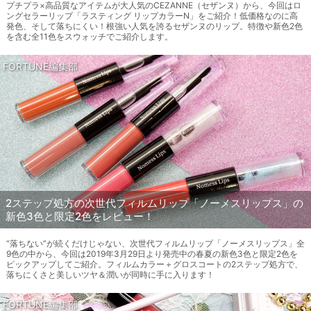
プチプラ×高品質なアイテムが大人気のCEZANNE（セザンヌ）から、今回はロ
ングセラーリップ「ラスティング リップカラーN」をご紹介！低価格なのに高
発色、そして落ちにくい！根強い人気を誇るセザンヌのリップ。特徴や新色2色
を含む全11色をスウォッチでご紹介します。
FORTUNE編集部
2ステップ処方の次世代フィルムリップ「ノーメスリップス」の
新色3色と限定2色をレビュー！
“落ちない”が続くだけじゃない、次世代フィルムリップ「ノーメスリップス」全
9色の中から、今回は2019年3月29日より発売中の春夏の新色3色と限定2色を
ピックアップしてご紹介。フィルムカラー＋グロスコートの2ステップ処方で、
落ちにくさと美しいツヤ＆潤いが同時に手に入ります！
FORTUNE編集部