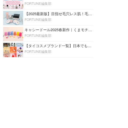
FORTUNE編集部
【2025最新版】目指せ毛穴レス肌！毛穴を埋めて隠す「おすすめ部分用下地＆プライマー」ランキング♡
FORTUNE編集部
キャシードール2025春新作｜くまモチーフのミニリップ「シャイニーベア リップモイスト」をレビュー♡
FORTUNE編集部
【タイコスメブランド一覧】日本でも人気沸騰中の“タイコスメ”ブランド20選！
FORTUNE編集部