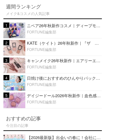
週間ランキング
メイク&コスメの人気記事
1
ニベア26年秋新作コスメ｜ディープモイスチャーリップの美容液タイプや2in1ボディクリームスクラブも
FORTUNE編集部
2
KATE（ケイト）26年秋新作｜『ザ アイカラー』に白みベージュ系淡色カラーが登場！新3色をレビュー
FORTUNE編集部
3
キャンメイク26年秋新作｜エアリーエクステンションライナー＆カールスナイパーマスカラ新色をレビュー
FORTUNE編集部
4
日焼け後におすすめのひんやりパック14選｜暑い夏にぴったりな冷凍／鎮静／うるおいチャージマスクを紹介
FORTUNE編集部
5
デイジードール2026年秋新作｜血色感が可愛い♡『パウダー ブラッシュ ブルーム』新3色をレビュー
FORTUNE編集部
おすすめの記事
今注目の記事
【2026最新版】出会いの春に！会社にもおすすめの好印象な香水14選♡ビジネスの場での香水マナーも