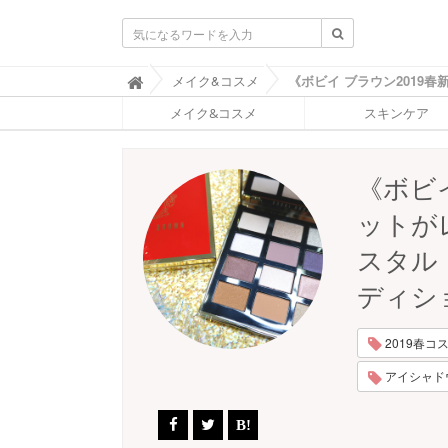
ふ
メイク&コスメ

ぉ
メイク&コスメ
スキンケア
ー
ち
ゅ
ん
《ボビ
(
F
ットが
O
R
スタル 
T
U
ディシ
N
E
)
2019春コスメ
アイシャドウ