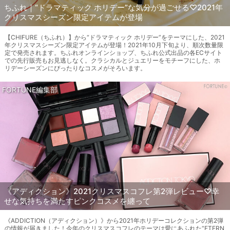
ちふれ｜“ドラマティック ホリデー”な気分が過ごせる♡2021年
クリスマスシーズン限定アイテムが登場
【CHIFURE（ちふれ）】から“ドラマティック ホリデー”をテーマにした、2021
年クリスマスシーズン限定アイテムが登場！2021年10月下旬より、順次数量限
定で発売されます。ちふれオンラインショップ、ちふれ公式出品の各ECサイト
での先行販売もお見逃しなく。クラシカルとジュエリーをモチーフにした、ホ
リデーシーズンにぴったりなコスメがそろいます。
FORTUNE編集部
《アディクション》2021クリスマスコフレ第2弾レビュー♡幸
せな気持ちを満たすピンクコスメを纏って
《ADDICTION（アディクション）》から2021年ホリデーコレクションの第2弾
の情報が届きました！今年のクリスマスコフレのテーマは愛にあふれた“ETERN