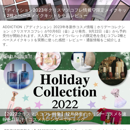
アディクション2023年クリスマスコフレ情報♡限定メイクキッ
ト2種とベースメイクキットを全品レビュー
ADDICTION（アディクション）2023年冬新作コスメ情報｜ホリデーコレクシ
ョン（クリスマスコフレ）が10月6日（金）より発売、9月22日（金）から予約
受付が開始されます。大人気アイシャドウパレットの限定色を含むコフレ2種と
ベースメイクキットを実際に使った感想・レビュー・通販情報をご紹介しま
す。
FORTUNE編集部
【2022クリスマスコフレ特集】12月発売のホリデーコスメを速
報をお届け！コスメカレンダーでチェック