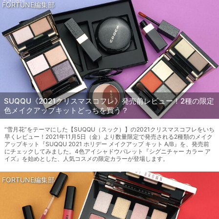
FORTUNE編集部
SUQQU《2021クリスマスコフレ》発売前レビュー！2種の限定
色メイクアップキットどっちを買う？
“雪月花”をテーマにした【SUQQU（スック）】の2021クリスマスコフレをいち
早くレビュー！2021年11月5日（金）より数量限定で発売される2種類のメイク
アップキット『SUQQU 2021 ホリデー メイクアップ キット A/B』を、発売前
にチェックしてみました。4色アイシャドウパレット『シグニチャー カラー ア
イズ』を始めとした、人気コスメの限定カラーが登場します。
FORTUNE編集部