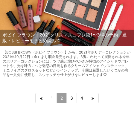
ボビイ ブラウン｜2021クリスマスコフレ第1〜3弾の予約・通
販・レビューをまとめ読み♡
【BOBBI BROWN（ボビイ ブラウン）】から、2021年ホリデーコレクションが
2021年10月22日（金）より順次発売されます。3弾にわたって展開される今年
のホリデーコレクションには、ツヤ感と煌びやかさが特徴のアイシャドウパレ
ットや、光を味方につけ魅惑の目元を作るクリームアイシャドウスティック、
ミニサイズのグロスセットなどがラインナップ。今回は厳選したいくつかの商
品を一足先に使用し、スウォッチや仕上がりをレビューします♡
1
2
3
4