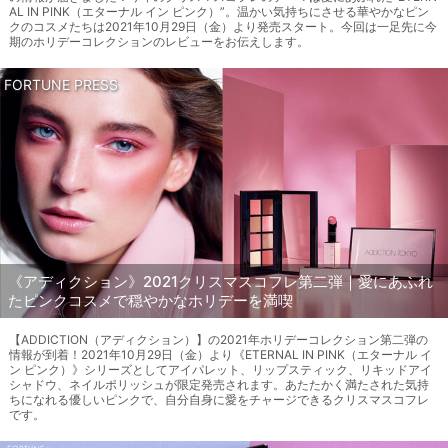
AL IN PINK（エターナル イン ピンク）”。温かい気持ちにさせる華やかなピン
クのコスメたちは2021年10月29日（金）より発売スタート。今回は一足先に今
期のホリデーコレクションのレビューをお伝えします。
FORTUNE PRESS
《アディクション》2021クリスマスコフレ第二弾｜愛にあふれ
たピンクコスメで穏やかなホリデーを満喫
【ADDICTION（アディクション）】の2021年ホリデーコレクション第二弾の
情報が到着！2021年10月29日（金）より《ETERNAL IN PINK（エターナル イ
ン ピンク）》シリーズとしてアイパレット、リップスティック、リキッドアイ
シャドウ、ネイルポリッシュが限定発売されます。あたたかく満たされた気持
ちになれる優しいピンクで、自分自身に愛をチャージできるクリスマスコフレ
です。