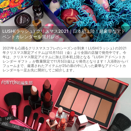
LUSH(ラッシュ) クリスマス2021｜日本初上陸！超豪華なアド
ベントカレンダーを開封レポ
2021年も心踊るクリスマスコフレのシーズンが到来！LUSH(ラッシュ) の2021
年クリスマス限定アイテムは10月15日（金）より全国の店舗で発売中です。今
年は、クリスマス限定アイテムに加え日本初上陸となる『LUSH アドベントカ
レンダー ギフト 』が数量限定で11月5日(金)より発売となります！入浴剤からパ
フュームまで、厳選されたアイテムが25の扉の中に入った豪華なアドベントカ
レンダーを一足お先に開封してご紹介します。
FORTUNE編集部