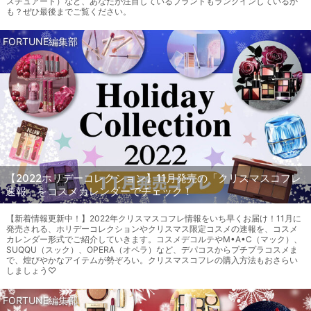
スチュアート）など、あなたが注目しているブランドもランクインしているか
も？ぜひ最後までご覧ください。
FORTUNE編集部
【2022ホリデーコレクション】11月発売の「クリスマスコフレ
速報」をコスメカレンダーでチェック！
【新着情報更新中！】2022年クリスマスコフレ情報をいち早くお届け！11月に
発売される、ホリデーコレクションやクリスマス限定コスメの速報を、コスメ
カレンダー形式でご紹介していきます。コスメデコルテやM•A•C（マック）、
SUQQU（スック）、OPERA（オペラ）など、デパコスからプチプラコスメま
で、煌びやかなアイテムが勢ぞろい。クリスマスコフレの購入方法もおさらい
しましょう♡
FORTUNE編集部