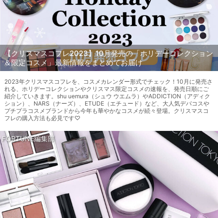
【クリスマスコフレ2023】10月発売の「ホリデーコレクション
＆限定コスメ」最新情報をまとめてお届け
2023年クリスマスコフレを、コスメカレンダー形式でチェック！10月に発売さ
れる、ホリデーコレクションやクリスマス限定コスメの速報を、発売日順にご
紹介していきます。shu uemura（シュウ ウエムラ）やADDICTION（アディク
ション）、NARS（ナーズ）、ETUDE（エチュード）など、大人気デパコスや
プチプラコスメブランドから今年も華やかなコスメが続々登場。クリスマスコ
フレの購入方法も必見です♡
FORTUNE編集部