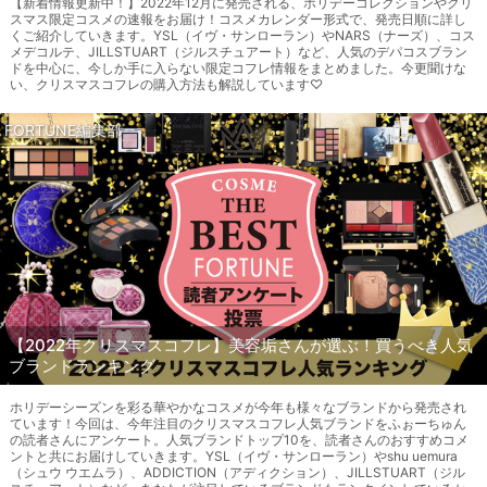
【新着情報更新中！】2022年12月に発売される、ホリデーコレクションやクリ
スマス限定コスメの速報をお届け！コスメカレンダー形式で、発売日順に詳し
くご紹介していきます。YSL（イヴ・サンローラン）やNARS（ナーズ）、コス
メデコルテ、JILLSTUART（ジルスチュアート）など、人気のデパコスブラン
ドを中心に、今しか手に入らない限定コフレ情報をまとめました。今更聞けな
い、クリスマスコフレの購入方法も解説しています♡
FORTUNE編集部
【2022年クリスマスコフレ】美容垢さんが選ぶ！買うべき人気
ブランドランキング
ホリデーシーズンを彩る華やかなコスメが今年も様々なブランドから発売され
ています！今回は、今年注目のクリスマスコフレ人気ブランドをふぉーちゅん
の読者さんにアンケート。人気ブランドトップ10を、読者さんのおすすめコメ
ントと共にお届けしていきます。YSL（イヴ・サンローラン）やshu uemura
（シュウ ウエムラ）、ADDICTION（アディクション）、JILLSTUART（ジル