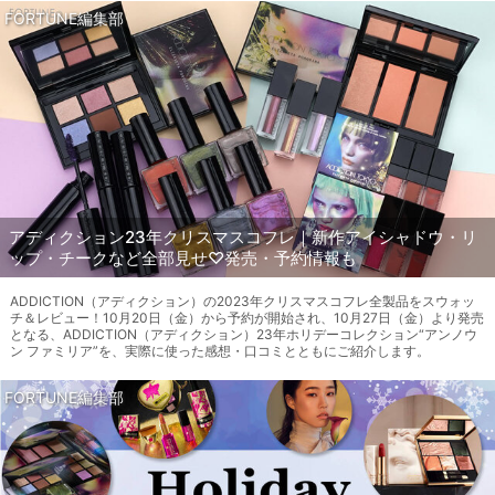
FORTUNE編集部
アディクション23年クリスマスコフレ｜新作アイシャドウ・リ
ップ・チークなど全部見せ♡発売・予約情報も
ADDICTION（アディクション）の2023年クリスマスコフレ全製品をスウォッ
チ＆レビュー！10月20日（金）から予約が開始され、10月27日（金）より発売
となる、ADDICTION（アディクション）23年ホリデーコレクション“アンノウ
ン ファミリア”を、実際に使った感想・口コミとともにご紹介します。
FORTUNE編集部