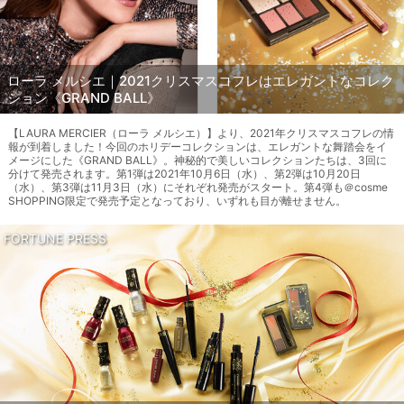
ローラ メルシエ｜2021クリスマスコフレはエレガントなコレク
ション《GRAND BALL》
【LAURA MERCIER（ローラ メルシエ）】より、2021年クリスマスコフレの情
報が到着しました！今回のホリデーコレクションは、エレガントな舞踏会をイ
メージにした《GRAND BALL》。神秘的で美しいコレクションたちは、3回に
分けて発売されます。第1弾は2021年10月6日（水）、第2弾は10月20日
（水）、第3弾は11月3日（水）にそれぞれ発売がスタート。第4弾も＠cosme
SHOPPING限定で発売予定となっており、いずれも目が離せません。
FORTUNE PRESS