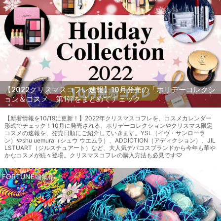
【2022クリスマスコフレ速報】10月発売の「ホリデーコレクシ
ョン＆コスメ」第1弾をまとめてチェック
【新着情報を10/19に更新！】2022年クリスマスコフレを、コスメカレンダー
形式でチェック！10月に発売される、ホリデーコレクションやクリスマス限定
コスメの速報を、発売日順にご紹介していきます。YSL（イヴ・サンローラ
ン）やshu uemura（シュウ ウエムラ）、ADDICTION（アディクション）、JIL
LSTUART（ジルスチュアート）など、大人気デパコスブランドから今年も華や
かなコスメが続々登場。クリスマスコフレの購入方法も必見です♡
FORTUNE編集部