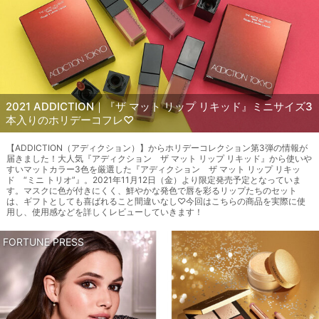
2021 ADDICTION｜『ザ マット リップ リキッド』ミニサイズ3
本入りのホリデーコフレ♡
【ADDICTION（アディクション）】からホリデーコレクション第3弾の情報が
届きました！大人気『アディクション ザ マット リップ リキッド』から使いや
すいマットカラー3色を厳選した『アディクション ザ マット リップ リキッ
ド “ミニ トリオ”』。2021年11月12日（金）より限定発売予定となっていま
す。マスクに色が付きにくく、鮮やかな発色で唇を彩るリップたちのセット
は、ギフトとしても喜ばれること間違いなし♡今回はこちらの商品を実際に使
用し、使用感などを詳しくレビューしていきます！
FORTUNE PRESS