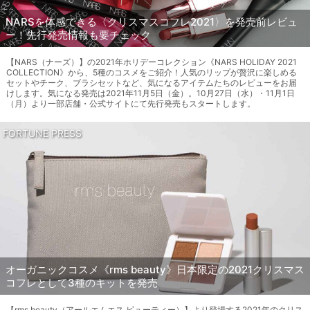
NARSを体感できる〈クリスマスコフレ2021〉を発売前レビュ
ー！先行発売情報も要チェック
【NARS（ナーズ）】の2021年ホリデーコレクション《NARS HOLIDAY 2021
COLLECTION》から、5種のコスメをご紹介！人気のリップが贅沢に楽しめる
セットやチーク、ブラシセットなど、気になるアイテムたちのレビューをお届
けします。気になる発売は2021年11月5日（金）。10月27日（水）・11月1日
（月）より一部店舗・公式サイトにて先行発売もスタートします。
FORTUNE PRESS
オーガニックコスメ《rms beauty》日本限定の2021クリスマス
コフレとして3種のキットを発売
【rms beauty（アールエムエス ビューティー）】より登場する2021年のクリス