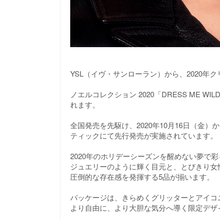
YSL（イヴ・サンローラン）から、2020
ノエルコレクション 2020「DRESS ME W
れます。
全国発売を先駆け、2020年10月16日（金
ティックにて先行発売が実施されています。
2020年のホリデーシーズンを醒めない夢で彩るノ
ジュエリーのように輝く目元と、とびきり女
圧倒的な存在感を発揮する5品が揃います。
パッケージは、きらめくグリッターとアイコ
より自由に、より大胆な気分へ導く限定デザ