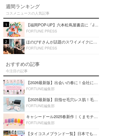
週間ランキング
コスメニュースの人気記事
1
【福岡POP-UP】六本松蔦屋書店に「JFラボコスメ」出店！ほのぴす出演スワイメイクショーを開催！
FORTUNE PRESS
2
ほのぴすさんが話題のスワイメイクに挑戦！タイコスメを使ったメイクショーを福岡・六本松 蔦屋書店で開催
FORTUNE PRESS
おすすめの記事
今注目の記事
【2026最新版】出会いの春に！会社にもおすすめの好印象な香水14選♡ビジネスの場での香水マナーも
FORTUNE編集部
【2025最新版】目指せ毛穴レス肌！毛穴を埋めて隠す「おすすめ部分用下地＆プライマー」ランキング♡
FORTUNE編集部
キャシードール2025春新作｜くまモチーフのミニリップ「シャイニーベア リップモイスト」をレビュー♡
FORTUNE編集部
【タイコスメブランド一覧】日本でも人気沸騰中の“タイコスメ”ブランド20選！