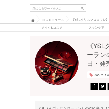
ふ
コスメニュース

ぉ
メイク&コスメ
スキンケア
ー
ち
ゅ
ん
《YS
(
F
ーラン
O
R
日・発
T
U
N
2020クリス
E
)
YSL（イヴ・サンローラン）の2020年