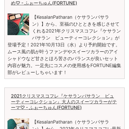
め♡ - ふぉーちゅん(FORTUNE)
【KesalanPatharan（ケサランパサラ
ン）】から、至福のひとときを感じさせて
くれる2021年クリスマスコフレ『ケサラン
パサラン ビューティーコレクション』が
登場予定！2021年10月13日（水）より予約開始です。
ムース風の肌が叶うファンデやスイーツカラーのアイ
シャドウなど甘さとほろ苦さのバランスが良いセット
内容が魅力。一足先にコスメの使用感をFORTUNE編集
部がレビューしちゃいます！
2021クリスマスコフレ『ケサランパサラン ビュ
ーティーコレクション』大人のスイーツカラーがテ
ーマ♡ - ふぉーちゅん(FORTUNE)
【KesalanPatharan（ケサランパサラ
ン）】から、2021年クリスマスコフレ最新