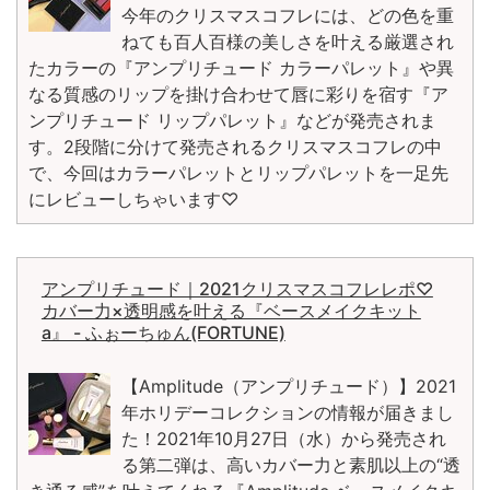
今年のクリスマスコフレには、どの色を重
ねても百人百様の美しさを叶える厳選され
たカラーの『アンプリチュード カラーパレット』や異
なる質感のリップを掛け合わせて唇に彩りを宿す『ア
ンプリチュード リップパレット』などが発売されま
す。2段階に分けて発売されるクリスマスコフレの中
で、今回はカラーパレットとリップパレットを一足先
にレビューしちゃいます♡
アンプリチュード｜2021クリスマスコフレレポ♡
カバー力×透明感を叶える『ベースメイクキット
a』 - ふぉーちゅん(FORTUNE)
【Amplitude（アンプリチュード）】2021
年ホリデーコレクションの情報が届きまし
た！2021年10月27日（水）から発売され
る第二弾は、高いカバー力と素肌以上の“透