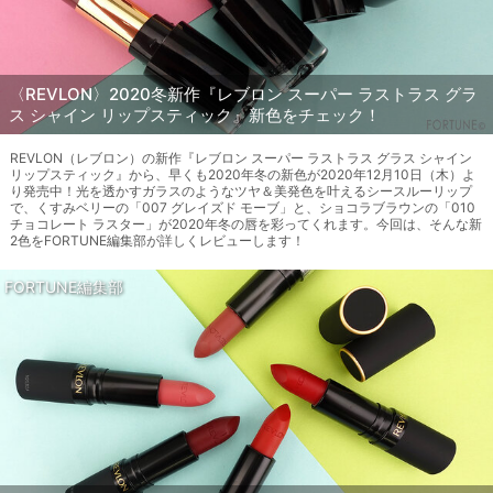
〈REVLON〉2020冬新作『レブロン スーパー ラストラス グラ
ス シャイン リップスティック』新色をチェック！
REVLON（レブロン）の新作『レブロン スーパー ラストラス グラス シャイン
リップスティック』から、早くも2020年冬の新色が2020年12月10日（木）よ
り発売中！光を透かすガラスのようなツヤ＆美発色を叶えるシースルーリップ
で、くすみベリーの「007 グレイズド モーブ」と、ショコラブラウンの「010
チョコレート ラスター」が2020年冬の唇を彩ってくれます。今回は、そんな新
2色をFORTUNE編集部が詳しくレビューします！
FORTUNE編集部