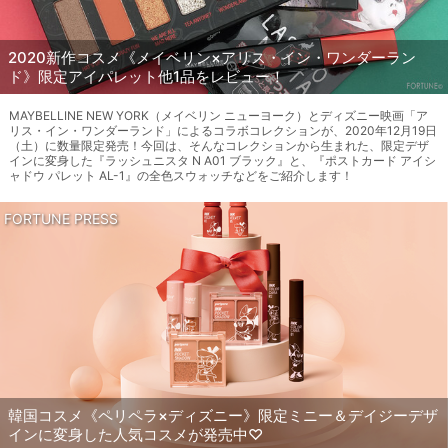
2020新作コスメ《メイベリン×アリス・イン・ワンダーラン
ド》限定アイパレット他1品をレビュー！
MAYBELLINE NEW YORK（メイベリン ニューヨーク）とディズニー映画「ア
リス・イン・ワンダーランド」によるコラボコレクションが、2020年12月19日
（土）に数量限定発売！今回は、そんなコレクションから生まれた、限定デザ
インに変身した『ラッシュニスタ N A01 ブラック』と、『ポストカード アイシ
ャドウ パレット AL-1』の全色スウォッチなどをご紹介します！
FORTUNE PRESS
韓国コスメ《ペリペラ×ディズニー》限定ミニー＆デイジーデザ
インに変身した人気コスメが発売中♡