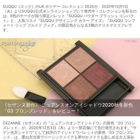
SUQQU（スック）のUK ホリデー コレクション 2020が、2020年12月1日
（火）よりSUQQU公式オンラインショップにて発売中！コレクションを彩るの
は、6色のチークが揃う限定パレット『SUQQU パウダー ブラッシュ コンパク
ト』と、人気コスメ『SUQQU デザイニング カラー アイズ』『SUQQU コンフ
ォート リップ フルイド フォグ』の限定色からなる3種のクリスマスコフレで
す。
FORTUNE編集部
《セザンヌ新作》 ニュアンスオンアイシャドウ2020秋冬新色
「03 ブロンズレッド」をレビュー！
CEZANNE（セザンヌ）の『ニュアンスオンアイシャドウ』の新色「03 ブロン
ズレッド」が、2020年12月3日（木）より一部店舗にて先行発売されます。“サ
テン光沢シャドウ”として好評のアイシャドウパレットの新色「03 ブロンズレ
ッド」は、重ね方次第でベーシックメイクも華やかメイクも楽しめる大人深み