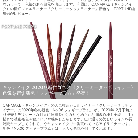
ヴカラーで、色気のある目元を演出します。今回は、CANMAKE（キャンメイ
ク）の極細ジェルライナー「クリーミータッチライナー」新色を、FORTUNE編
集部がレビュー。
FORTUNE PRESS
キャンメイク 2020冬新作コスメ《クリーミータッチライナー》
色気を宿す新色「フォギープラム」発売！
CANMAKE（キャンメイク）の人気極細ジェルライナー『クリーミータッチラ
イナー』の2020年冬の新色「No.06 フォギープラム」が、2020年12月下旬よ
り発売！デリケートな目元に負担をかけないなめらかな描き心地を実現し、1度
描きで濃密発色＆程よいツヤ感をもたらします。狙い通りの美しいラインを長
時間キープしてくれる、今キャンメイクで一番売れているアイライナーです。
新色「No.06 フォギープラム」は、大人な色気を宿してくれます。