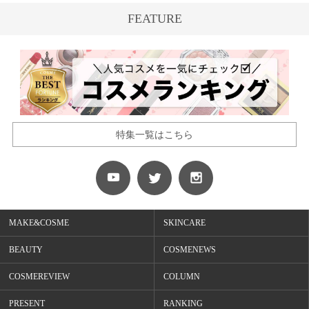
FEATURE
特集一覧はこちら
MAKE&COSME
SKINCARE
BEAUTY
COSMENEWS
COSMEREVIEW
COLUMN
PRESENT
RANKING