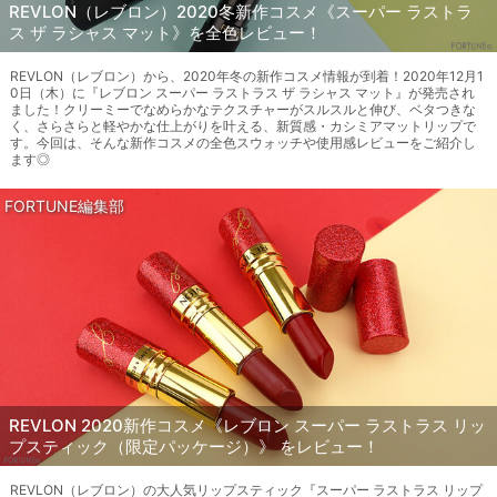
REVLON（レブロン）2020冬新作コスメ《スーパー ラストラ
ス ザ ラシャス マット》を全色レビュー！
REVLON（レブロン）から、2020年冬の新作コスメ情報が到着！2020年12月1
0日（木）に『レブロン スーパー ラストラス ザ ラシャス マット』が発売され
ました！クリーミーでなめらかなテクスチャーがスルスルと伸び、ベタつきな
く、さらさらと軽やかな仕上がりを叶える、新質感・カシミアマットリップで
す。今回は、そんな新作コスメの全色スウォッチや使用感レビューをご紹介し
ます◎
FORTUNE編集部
REVLON 2020新作コスメ《レブロン スーパー ラストラス リッ
プスティック（限定パッケージ）》 をレビュー！
REVLON（レブロン）の大人気リップスティック『スーパー ラストラス リップ