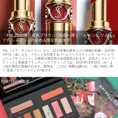
〈YSL 2021春〉血色ブラウンで旬顔へ導く『ルージュ ヴォリュ
プテ シャイン』の新色＆限定色誕生♡
YSL（イヴ・サンローラン）から、2021年春の新作コスメ情報が到着！2021年
1月1日（金）より、ブランドを代表するバームリップスティック『ルージュ ヴ
ォリュプテ シャイン』の新色＆限定色が全国発売されます。公式オンライン ブ
ティックと表参道フラッグシップ ブティックでは、2020年12月22日（火）よ
り先行発売が実施されます。新色は、こびない色艶を纏わせ、一気に旬顔へ導
く“血色ブラウン”トーンの7色です。
FORTUNE編集部