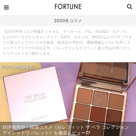
2020冬コスメ
【2020年冬コスメ特集】シャネル、ディオール、YSL、SUQQU、ルナソル、
などのデパコスからキャンメイク、KATE、エテュセ、BIDOLなどのプチプラま
で人気コスメブランドが大集合。発売日や予約日、通販情報などをいち早くチ
ェック！クリスマスやお正月、バレンタインなどイベント盛り沢山の冬にぴっ
たりのコスメをご紹介します。
FORTUNE編集部
好評発売中！韓国コスメ《セレフィット ザ ベラ コレクション
アイシャドウ パレット》を徹底レビュー♡