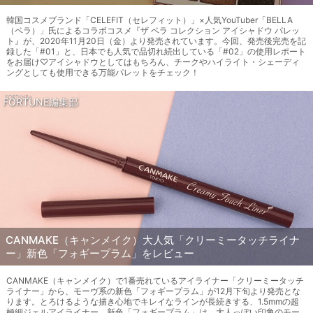
韓国コスメブランド「CELEFIT（セレフィット）」×人気YouTuber「BELLA
（ベラ）」氏によるコラボコスメ『ザ ベラ コレクション アイシャドウ パレッ
ト』が、2020年11月20日（金）より発売されています。今回、発売後完売を記
録した「#01」と、日本でも人気で品切れ続出している「#02」の使用レポート
をお届け♡アイシャドウとしてはもちろん、チークやハイライト・シェーディ
ングとしても使用できる万能パレットをチェック！
FORTUNE編集部
CANMAKE（キャンメイク）大人気「クリーミータッチライナ
ー」新色「フォギープラム」をレビュー
CANMAKE（キャンメイク）で1番売れているアイライナー「クリーミータッチ
ライナー」から、モーヴ系の新色「フォギープラム」が12月下旬より発売とな
ります。とろけるような描き心地でキレイなラインが長続きする、1.5mmの超
極細ジェルアイライナー。新色「フォギープラム」は、大人っぽい印象のモー