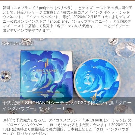
韓国コスメブランド「peripera（ペリペラ）」とディズニーストアの初共同企画
として、限定パッケージに変身した4種の人気コスメ『インク ポケット シャド
ウ パレット』『インク ベルベット』等が、2020年12月15日（火）よりディズ
ニー公式オンラインストア「shopDisney（ショップディズニー）」と全国のデ
ィズニーストア店舗にて発売中！各アイテムの人気色を、ミニーとデイジーの
限定デザインで堪能できます。
FORTUNE編集部
予約完売！SRICHAND(シーチャン)2020冬限定ツヤ肌「グロー
イングパウダー」をレビュー！
3時間で予約完売となった、タイコスメブランド『SRICHAND(シーチャン)』の
「グローイングパウダー」。買いそびれた方もまだ間に合います！2020年12月
18日(金)18時より数量限定で発売開始。日本初上陸した「グローイングパウダ
ー」で、限りなくツヤ肌へ！