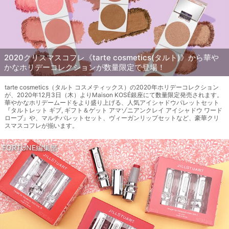
2020クリスマスコフレ《tarte cosmetics(タルト)》から華や
かなホリデーコレクションが数量限定で登場！
tarte cosmetics（タルト コスメティックス）の2020年ホリデーコレクション
が、2020年12月3日（木）よりMaison KOSÉ銀座にて数量限定発売されます。
華やかなホリデームードをより盛り上げる、人気アイシャドウパレットセット
『タルトレット ギブ, ギフト＆ゲット アマゾニアンクレイ アイシャドウ ワード
ローブ』や、マルチパレットセット、ヴィーガンリップセットなど、豪華クリ
スマスコフレが揃います。
FORTUNE編集部