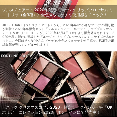
ジルスチュアート 2020冬限定《ルージュ リップブロッサム ミ
ニ トリオ（全3種）》全色スウォッチや使用感をチェック！
JILL STUART（ジルスチュアート）から、2020年冬の“小さなブーケ”の贈り物
が到着！2020年冬限定セット『ジルスチュアート ルージュ リップブロッサム
ミニ トリオ（Ⅰ・Ⅱ・Ⅲ）』が、2020年12月4日（金）より限定発売されます。2
020年秋に新たに登場した「ルージュ リップブロッサム」のミニサイズが3本セ
ットに。今回はそんな“小さなブーケ”の全色スウォッチや使用感を、FORTUNE
編集部が詳しくレビューします！
FORTUNE PRESS
〈スック クリスマスコフレ2020〉限定チークパレット等「UK
ホリデー コレクション 2020」オンラインにて発売中！