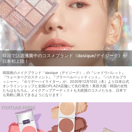
韓国で話題沸騰中のコスメブランド《dasique/デイジーク》が
日本初上陸！
韓国発のメイクブランド「dasique（デイジーク）」の『シャドウパレット』
『ウォーターグロスティント』『ブラーベルベットティント』『パステルブラ
ッシャー』『ホリデーハイライター』が、2020年12月10日（木）より日本公式
オンラインショップと全国のPLAZA店舗にて先行発売！美容大国・韓国の女性
たちはもちろん、メイクアップアーティストも大絶賛のコスメたちを、日本で
も気軽に購入できるようになります！
FORTUNE PRESS