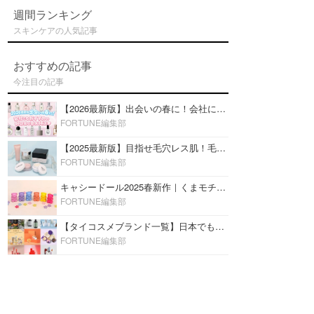
週間ランキング
スキンケアの人気記事
おすすめの記事
今注目の記事
【2026最新版】出会いの春に！会社にもおすすめの好印象な香水14選♡ビジネスの場での香水マナーも
FORTUNE編集部
【2025最新版】目指せ毛穴レス肌！毛穴を埋めて隠す「おすすめ部分用下地＆プライマー」ランキング♡
FORTUNE編集部
キャシードール2025春新作｜くまモチーフのミニリップ「シャイニーベア リップモイスト」をレビュー♡
FORTUNE編集部
【タイコスメブランド一覧】日本でも人気沸騰中の“タイコスメ”ブランド20選！
FORTUNE編集部