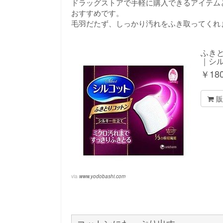
ドラッグストアで手軽に購入できるアイテム
おすすめです。
毛羽だたず、しっかり汚れをふき取ってくれ
ふきと
｜シ
￥
18
販
via
www.yodobashi.com