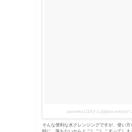
jassneko1119さん(@jass.nek
そんな便利な水クレンジングですが、使い方
特に、落ちないからとごしごしこすってしま