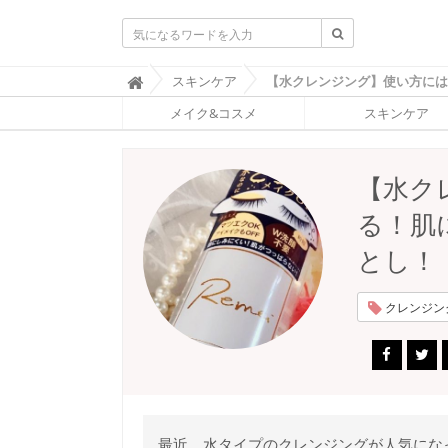
ふ
スキンケア

ぉ
メイク&コスメ
スキンケア
ー
ち
ゅ
ん
【水ク
(
F
る！肌
O
R
とし！
T
U
N
クレンジング 
E
)
最近、水タイプのクレンジングが人気にな