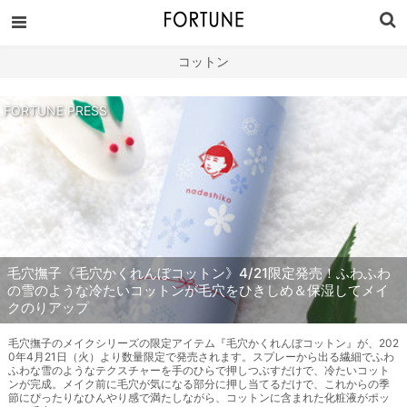
コットン
FORTUNE PRESS
毛穴撫子《毛穴かくれんぼコットン》4/21限定発売！ふわふわ
の雪のような冷たいコットンが毛穴をひきしめ＆保湿してメイ
クのりアップ
毛穴撫子のメイクシリーズの限定アイテム『毛穴かくれんぼコットン』が、202
0年4月21日（火）より数量限定で発売されます。スプレーから出る繊細でふわ
ふわな雪のようなテクスチャーを手のひらで押しつぶすだけで、冷たいコット
ンが完成。メイク前に毛穴が気になる部分に押し当てるだけで、これからの季
節にぴったりなひんやり感で満たしながら、コットンに含まれた化粧液がポッ