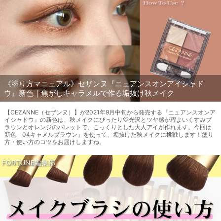
《塗り方マニュアル》セザンヌ『ニュアンスオンアイシャド
ウ』新色｜焦がしキャラメルで作る垢抜け秋メイク
【CEZANNE（セザンヌ）】が2021年9月中旬から発売する『ニュアンスオンア
イシャドウ』の新色は、秋メイクにぴったり♡光沢とツヤ感が程よいくすみブ
ラウンとオレンジのパレットで、こっくりとした大人アイが作れます。今回は
新色「04キャメルブラウン」を使って、垢抜けた秋メイクに挑戦します！塗り
方・使い方のコツをお届けしますね。
FORTUNE編集部