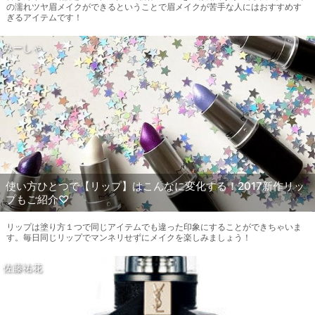
の濡れツヤ眉メイクができるということで眉メイクが苦手な人にはおすすめす
ぎるアイテムです！
みーしゃ
使い方ひとつで【リップ】はこんなに変化する！2017新作リッ
プもご紹介♡
リップは塗り方１つで同じアイテムでも違った印象にすることができちゃいま
す。毎日同じリップでマンネリせずにメイクを楽しみましょう！
佐藤祐花