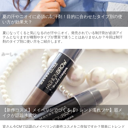
夏の汗やニオイに必須の制汗剤！目的に合わせたタイプ別の使
い方が効果大？
夏になってくると気になるのが汗やニオイ。発売されている制汗剤が必須アイ
テムとなりますが種類やタイプが豊富で迷うことはありませんか？今回は制汗
剤のタイプ別に使い方をご紹介します。
みーしゃ
【新作コスメ】メイベリンでつくる【トレンド濡れツヤ】眉メ
イクが話題沸騰♡
皆さん今CMで話題のメイベリンの新作コスメをご存知ですか？簡単にトレンド