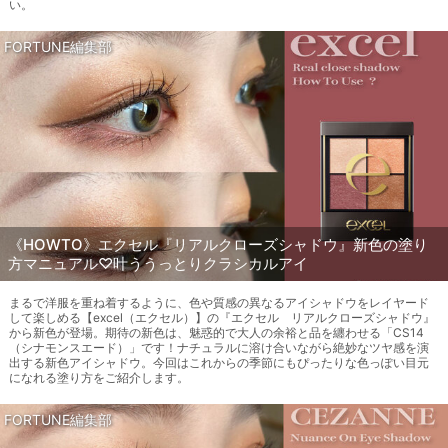
い。
FORTUNE編集部
《HOWTO》エクセル『リアルクローズシャドウ』新色の塗り
方マニュアル♡叶ううっとりクラシカルアイ
まるで洋服を重ね着するように、色や質感の異なるアイシャドウをレイヤード
して楽しめる【excel（エクセル）】の『エクセル リアルクローズシャドウ』
から新色が登場。期待の新色は、魅惑的で大人の余裕と品を纏わせる「CS14
（シナモンスエード）」です！ナチュラルに溶け合いながら絶妙なツヤ感を演
出する新色アイシャドウ。今回はこれからの季節にもぴったりな色っぽい目元
になれる塗り方をご紹介します。
FORTUNE編集部