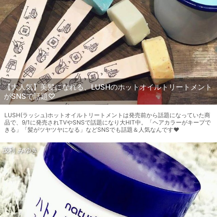
【大人気】美髪になれる、LUSHのホットオイルトリートメント
がSNSで話題♡
LUSH(ラッシュ)ホットオイルトリートメントは発売前から話題になっていた商
品で、9/1に発売されTVやSNSで話題になり大HIT中。「ヘアカラーがキープで
きる」「髪がツヤツヤになる」などSNSでも話題＆人気なんです♥
茂利 みゆき