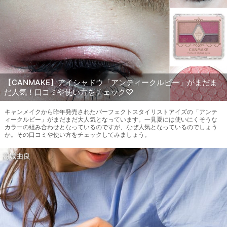
【CANMAKE】アイシャドウ「アンティークルビー」がまだま
だ人気！口コミや使い方をチェック♡
キャンメイクから昨年発売されたパーフェクトスタイリストアイズの「アンテ
ィークルビー」がまだまだ大人気となっています。一見夏には使いにくそうな
カラーの組み合わせとなっているのですが、なぜ人気となっているのでしょう
か。その口コミや使い方をチェックしてみましょう。
高城由良