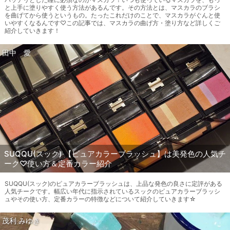
と上手に塗りやすく使う方法があるんです。その方法とは、マスカラのブラシ
を曲げてから使うというもの。たったこれだけのことで、マスカラがぐんと使
いやすくなるんです♡この記事では、マスカラの曲げ方・塗り方など詳しくご
紹介していきます！
田中 愛
SUQQU(スック) 【ピュアカラーブラッシュ】は美発色の人気チ
ーク♡使い方＆定番カラー紹介
SUQQU(スック)のピュアカラーブラッシュは、上品な発色の良さに定評がある
人気チークです。幅広い年代に指示されているスックのピュアカラーブラッシ
ュやその使い方、定番カラーの特徴などについて紹介していきます☆
茂利 みゆき