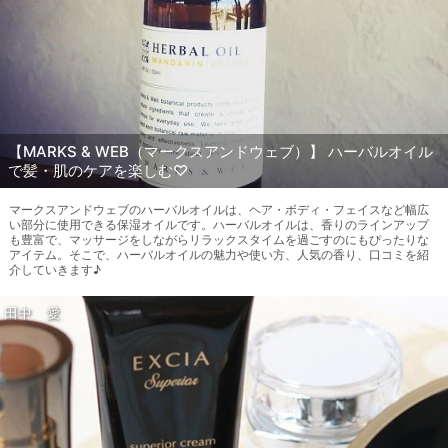
【MARKS & WEB（マークスアンドウェブ）】 ハーバルオイル
で髪・肌のケアを楽しむ♡
マークスアンドウェブのハーバルオイルは、ヘア・ボディ・フェイスなど幅広
い部分に使用できる保湿オイルです。ハーバルオイルは、香りのラインアップ
も豊富で、マッサージをしながらリラックスタイムを過ごすのにもぴったりな
アイテム。そこで、ハーバルオイルの魅力や使い方、人気の香り、口コミを紹
介していきます♪
田中 愛