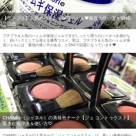
【プチプラ】人気のハトムギ保湿ジェル♥最強の使い方がSNS
で話題
プチプラ＆人気のハトムギ保湿ジェルですがしっとり潤うのにベタつき感がな
く、顔パックとしても使える優秀コスメ。実は、プチプラ＆人気のハトムギ保
湿ジェルには「最強の使い方がある」とSNSで話題になっています♥
田中 愛
CHANEL（シャネル）の美発色チーク【ジュ コントゥラスト】
愛される理由＆使い方♡
CHANELシャネルの人気チーク「ジュ コントゥラスト」は、美しい発色や細か