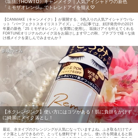
《垢抜けHOWTO》キャンメイク｜人気アイシャドウの新色
「ミモザオレンジ」でトレンドアイを狙え♡
【CANMAKE（キャンメイク）】が展開する、5色入りの人気アイシャドウパレ
ット『パーフェクトスタイリストアイズ』。この記事では、好評発売中の2021
年夏の新色「25 ミモザオレンジ」を実際に使用し、垢抜けアイを叶えてくれる
FORTUNEオリジナルのメイク法をお届けします♡この秋、プチプラで様々な抜
け感メイクを楽しんでみませんか？
夢咲のぞみ
【水クレンジング】使い方にはコツがある！肌に負担をかけず
に綺麗にメイク落とし！
最近、水タイプのクレンジングが人気になっていますよね。ふき取るだけでメ
イク落としができるので、とっても便利です！しかし、使い方を間違えると肌