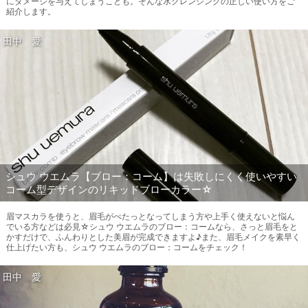
にダメージを与えてしまうことも。そんな水クレンジングの正しい使い方をご
紹介します。
田中 愛
シュウ ウエムラ【ブロー：コーム】は失敗しにくく使いやすい
コーム型デザインのリキッドブローカラー☆
眉マスカラを使うと、眉毛がべたっとなってしまう方や上手く使えないと悩ん
でいる方などは必見☆シュウ ウエムラのブロー：コームなら、さっと眉毛をと
かすだけで、ふんわりとした美眉が完成できますよ♪また、眉毛メイクを素早く
仕上げたい方も、シュウ ウエムラのブロー：コームをチェック！
田中 愛