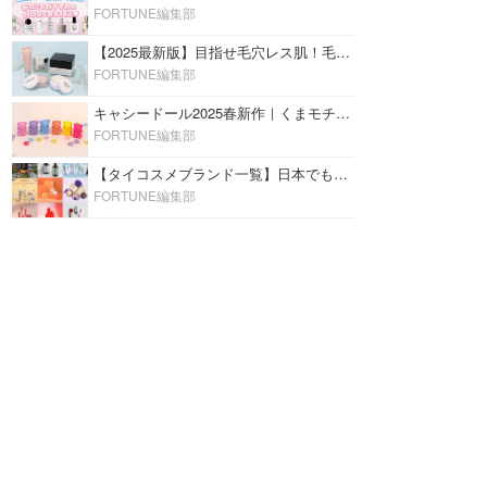
FORTUNE編集部
【2025最新版】目指せ毛穴レス肌！毛穴を埋めて隠す「おすすめ部分用下地＆プライマー」ランキング♡
FORTUNE編集部
キャシードール2025春新作｜くまモチーフのミニリップ「シャイニーベア リップモイスト」をレビュー♡
FORTUNE編集部
【タイコスメブランド一覧】日本でも人気沸騰中の“タイコスメ”ブランド20選！
FORTUNE編集部