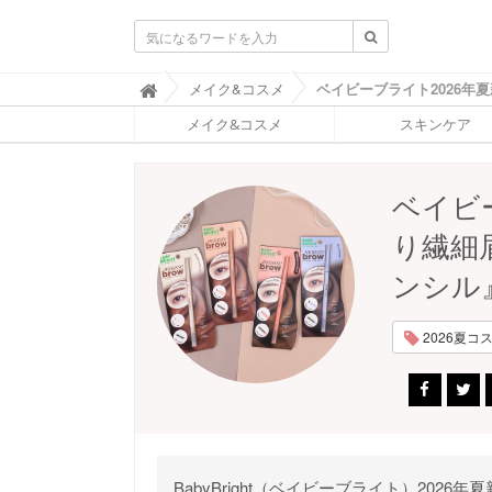
ふ
メイク&コスメ

ぉ
メイク&コスメ
スキンケア
ー
ち
ゅ
ん
ベイビ
(
F
り繊細
O
R
ンシル
T
U
N
2026夏コスメ
E
)
BabyBright（ベイビーブライト）20