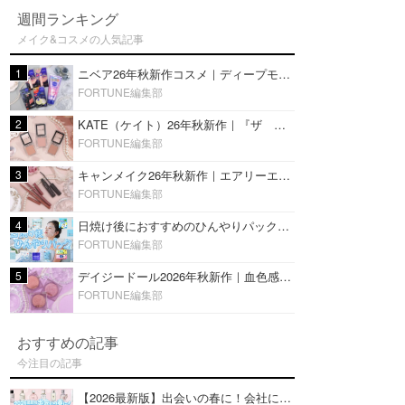
週間ランキング
メイク&コスメの人気記事
1
ニベア26年秋新作コスメ｜ディープモイスチャーリップの美容液タイプや2in1ボディクリームスクラブも
FORTUNE編集部
2
KATE（ケイト）26年秋新作｜『ザ アイカラー』に白みベージュ系淡色カラーが登場！新3色をレビュー
FORTUNE編集部
3
キャンメイク26年秋新作｜エアリーエクステンションライナー＆カールスナイパーマスカラ新色をレビュー
FORTUNE編集部
4
日焼け後におすすめのひんやりパック14選｜暑い夏にぴったりな冷凍／鎮静／うるおいチャージマスクを紹介
FORTUNE編集部
5
デイジードール2026年秋新作｜血色感が可愛い♡『パウダー ブラッシュ ブルーム』新3色をレビュー
FORTUNE編集部
おすすめの記事
今注目の記事
【2026最新版】出会いの春に！会社にもおすすめの好印象な香水14選♡ビジネスの場での香水マナーも