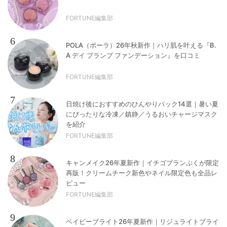
FORTUNE編集部
6
POLA（ポーラ）26年秋新作｜ハリ肌を叶える『B.
A デイ プランプ ファンデーション』を口コミ
FORTUNE編集部
7
日焼け後におすすめのひんやりパック14選｜暑い夏
にぴったりな冷凍／鎮静／うるおいチャージマスク
を紹介
FORTUNE編集部
8
キャンメイク26年夏新作｜イチゴプランぷくが限定
再販！クリームチーク新色やネイル限定色も全品レ
ビュー
FORTUNE編集部
9
ベイビーブライト26年夏新作｜リジュライトブライ