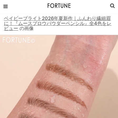
ベイビーブライト2026年夏新作｜ふんわり繊細眉
に！『ムースブロウパウダーペンシル』全4色をレ
ビュー
の画像