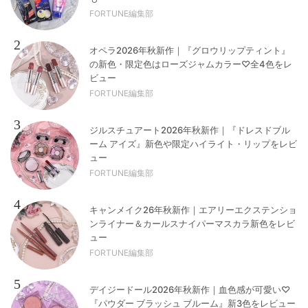
FORTUNE編集部
2
オペラ2026年秋新作｜『グロウリップティント』
の新色・限定色はローズジャムカラー♡全4色をレ
ビュー
FORTUNE編集部
3
ジルスチュアート2026年秋新作｜『ドレスドブル
ーム アイズ』新色や限定ハイライト・リップをレビ
ュー
FORTUNE編集部
4
キャンメイク26年秋新作｜エアリーエクステンショ
ンライナー＆カールスナイパーマスカラ新色をレビ
ュー
FORTUNE編集部
5
デイジードール2026年秋新作｜血色感が可愛い♡
『パウダー ブラッシュ ブルーム』新3色をレビュー