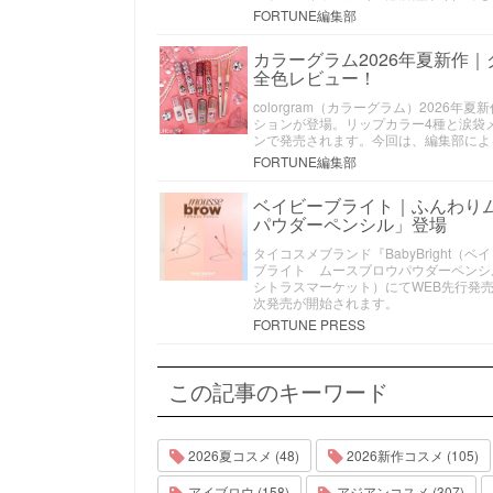
FORTUNE編集部
カラーグラム2026年夏新作
全色レビュー！
colorgram（カラーグラム）202
ションが登場。リップカラー4種と涙袋メ
ンで発売されます。今回は、編集部によ
FORTUNE編集部
ベイビーブライト｜ふんわり
パウダーペンシル」登場
タイコスメブランド『BabyBrigh
ブライト ムースブロウパウダーペンシル
シトラスマーケット）にてWEB先行発売
次発売が開始されます。
FORTUNE PRESS
この記事のキーワード
2026夏コスメ (48)
2026新作コスメ (105)
アイブロウ (158)
アジアンコスメ (307)