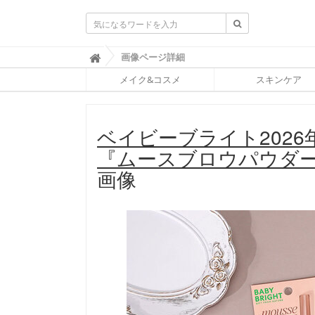
ふ
画像ページ詳細

ぉ
メイク&コスメ
スキンケア
ー
ち
ゅ
ん
ベイビーブライト202
(
F
『ムースブロウパウダー
O
R
画像
T
U
N
E
)