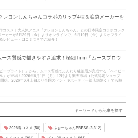
｜クレヨンしんちゃんコラボのリップ4種＆涙袋メーカーを
6年夏新作コスメ｜大人気アニメ『クレヨンしんちゃん』との日本限定コラボコレク
ーカーが5月29日（金）よりオンラインで、6月19日（金）よりオフライ
るレビュー・口コミつきでご紹介！
ムース質感で描きやすさ追求！極細1mm「ムースブロウ
t（ベイビーブライト）』から、ムース質感でふんわり繊細眉が完成する「ベイビー
」が登場！2026年6月1日（月）12時より楽天市場（公式認定ショップ：
開始。2026年6月上旬より全国のドン・キホーテ（一部店舗除く）でも順
キーワードから記事を探す
2026春コスメ (50)
ふぉーちゅんPRESS (3,312)
タイコスメ (201)
プチプラコスメ (1,664)