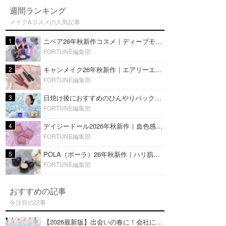
週間ランキング
メイク&コスメの人気記事
1
ニベア26年秋新作コスメ｜ディープモイスチャーリップの美容液タイプや2in1ボディクリームスクラブも
FORTUNE編集部
2
キャンメイク26年秋新作｜エアリーエクステンションライナー＆カールスナイパーマスカラ新色をレビュー
FORTUNE編集部
3
日焼け後におすすめのひんやりパック14選｜暑い夏にぴったりな冷凍／鎮静／うるおいチャージマスクを紹介
FORTUNE編集部
4
デイジードール2026年秋新作｜血色感が可愛い♡『パウダー ブラッシュ ブルーム』新3色をレビュー
FORTUNE編集部
5
POLA（ポーラ）26年秋新作｜ハリ肌を叶える『B.A デイ プランプ ファンデーション』を口コミ
FORTUNE編集部
おすすめの記事
今注目の記事
【2026最新版】出会いの春に！会社にもおすすめの好印象な香水14選♡ビジネスの場での香水マナーも