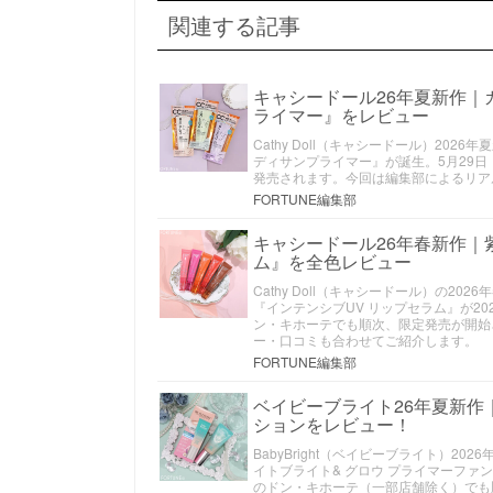
関連する記事
キャシードール26年夏新作｜
ライマー』をレビュー
Cathy Doll（キャシードール）20
ディサンプライマー』が誕生。5月29日
発売されます。今回は編集部によるリア
FORTUNE編集部
キャシードール26年春新作｜
ム』を全色レビュー
Cathy Doll（キャシードール）の
『インテンシブUV リップセラム』が20
ン・キホーテでも順次、限定発売が開始
ー・口コミも合わせてご紹介します。
FORTUNE編集部
ベイビーブライト26年夏新作
ションをレビュー！
BabyBright（ベイビーブライト）
イトブライト& グロウ プライマーファ
のドン・キホーテ（一部店舗除く）でも