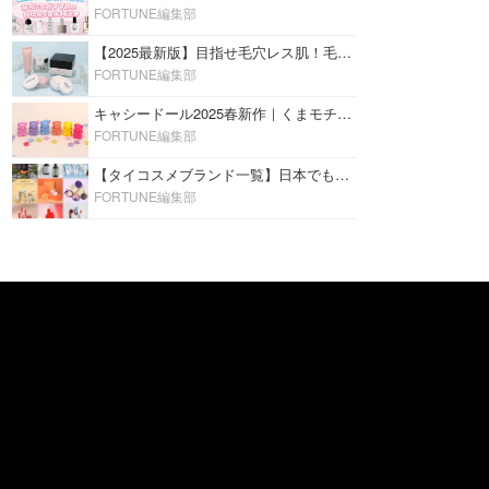
FORTUNE編集部
【2025最新版】目指せ毛穴レス肌！毛穴を埋めて隠す「おすすめ部分用下地＆プライマー」ランキング♡
FORTUNE編集部
キャシードール2025春新作｜くまモチーフのミニリップ「シャイニーベア リップモイスト」をレビュー♡
FORTUNE編集部
【タイコスメブランド一覧】日本でも人気沸騰中の“タイコスメ”ブランド20選！
FORTUNE編集部