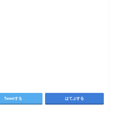
Tweetする
はてぶする