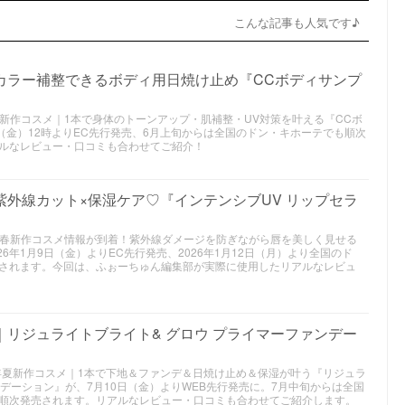
こんな記事も人気です♪
カラー補整できるボディ用日焼け止め『CCボディサンプ
26年夏新作コスメ｜1本で身体のトーンアップ・肌補整・UV対策を叶える『CCボ
（金）12時よりEC先行発売、6月上旬からは全国のドン・キホーテでも順次
ルなレビュー・口コミも合わせてご紹介！
紫外線カット×保湿ケア♡『インテンシブUV リップセラ
2026年春新作コスメ情報が到着！紫外線ダメージを防ぎながら唇を美しく見せる
26年1月9日（金）よりEC先行発売、2026年1月12日（月）より全国のド
されます。今回は、ふぉーちゅん編集部が実際に使用したリアルなレビュ
｜リジュライトブライト& グロウ プライマーファンデー
2026年夏新作コスメ｜1本で下地＆ファンデ＆日焼け止め＆保湿が叶う『リジュラ
ンデーション』が、7月10日（金）よりWEB先行発売に。7月中旬からは全国
順次発売されます。リアルなレビュー・口コミも合わせてご紹介します。