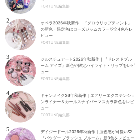
FORTUNE編集部
2
オペラ2026年秋新作｜『グロウリップティント』
の新色・限定色はローズジャムカラー♡全4色をレ
ビュー
FORTUNE編集部
3
ジルスチュアート2026年秋新作｜『ドレスドブル
ーム アイズ』新色や限定ハイライト・リップをレビ
ュー
FORTUNE編集部
4
キャンメイク26年秋新作｜エアリーエクステンショ
ンライナー＆カールスナイパーマスカラ新色をレビ
ュー
FORTUNE編集部
5
デイジードール2026年秋新作｜血色感が可愛い♡
『パウダー ブラッシュ ブルーム』新3色をレビュー