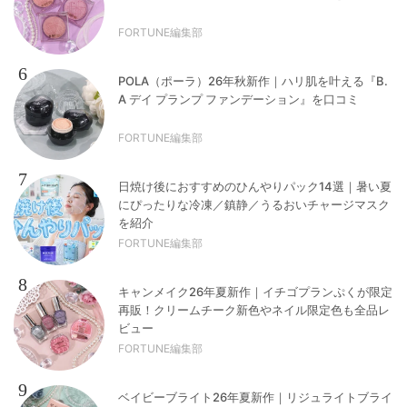
FORTUNE編集部
6
POLA（ポーラ）26年秋新作｜ハリ肌を叶える『B.
A デイ プランプ ファンデーション』を口コミ
FORTUNE編集部
7
日焼け後におすすめのひんやりパック14選｜暑い夏
にぴったりな冷凍／鎮静／うるおいチャージマスク
を紹介
FORTUNE編集部
8
キャンメイク26年夏新作｜イチゴプランぷくが限定
再販！クリームチーク新色やネイル限定色も全品レ
ビュー
FORTUNE編集部
9
ベイビーブライト26年夏新作｜リジュライトブライ