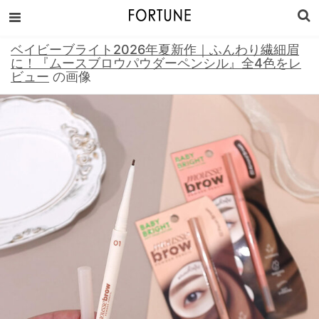
ベイビーブライト2026年夏新作｜ふんわり繊細眉
に！『ムースブロウパウダーペンシル』全4色をレ
ビュー
の画像