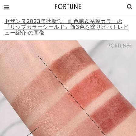
セザンヌ2023年秋新作｜血色感＆粘膜カラーの
『リップカラーシールド』新3色を塗り比べ！レビ
ュー紹介
の画像