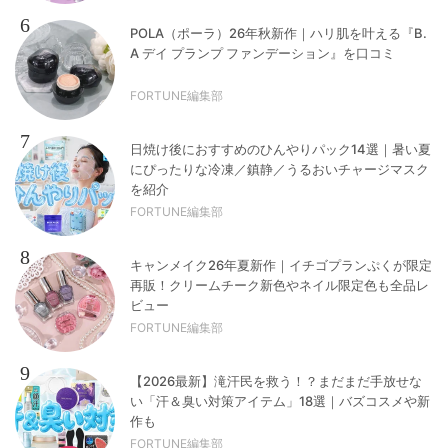
6
POLA（ポーラ）26年秋新作｜ハリ肌を叶える『B.
A デイ プランプ ファンデーション』を口コミ
FORTUNE編集部
7
日焼け後におすすめのひんやりパック14選｜暑い夏
にぴったりな冷凍／鎮静／うるおいチャージマスク
を紹介
FORTUNE編集部
8
キャンメイク26年夏新作｜イチゴプランぷくが限定
再販！クリームチーク新色やネイル限定色も全品レ
ビュー
FORTUNE編集部
9
【2026最新】滝汗民を救う！？まだまだ手放せな
い「汗＆臭い対策アイテム」18選｜バズコスメや新
作も
FORTUNE編集部