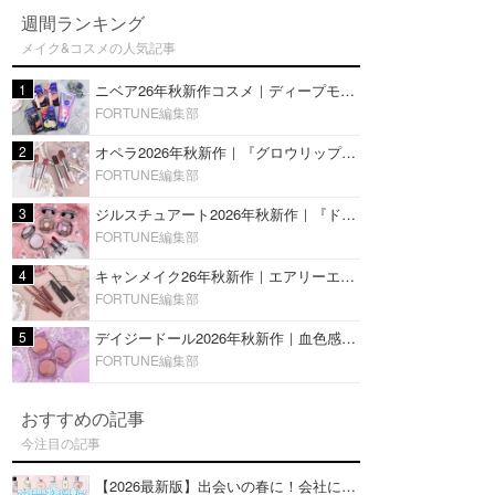
週間ランキング
メイク&コスメの人気記事
1
ニベア26年秋新作コスメ｜ディープモイスチャーリップの美容液タイプや2in1ボディクリームスクラブも
FORTUNE編集部
2
オペラ2026年秋新作｜『グロウリップティント』の新色・限定色はローズジャムカラー♡全4色をレビュー
FORTUNE編集部
3
ジルスチュアート2026年秋新作｜『ドレスドブルーム アイズ』新色や限定ハイライト・リップをレビュー
FORTUNE編集部
4
キャンメイク26年秋新作｜エアリーエクステンションライナー＆カールスナイパーマスカラ新色をレビュー
FORTUNE編集部
5
デイジードール2026年秋新作｜血色感が可愛い♡『パウダー ブラッシュ ブルーム』新3色をレビュー
FORTUNE編集部
おすすめの記事
今注目の記事
【2026最新版】出会いの春に！会社にもおすすめの好印象な香水14選♡ビジネスの場での香水マナーも