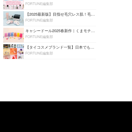
FORTUNE編集部
【2025最新版】目指せ毛穴レス肌！毛穴を埋めて隠す「おすすめ部分用下地＆プライマー」ランキング♡
FORTUNE編集部
キャシードール2025春新作｜くまモチーフのミニリップ「シャイニーベア リップモイスト」をレビュー♡
FORTUNE編集部
【タイコスメブランド一覧】日本でも人気沸騰中の“タイコスメ”ブランド20選！
FORTUNE編集部