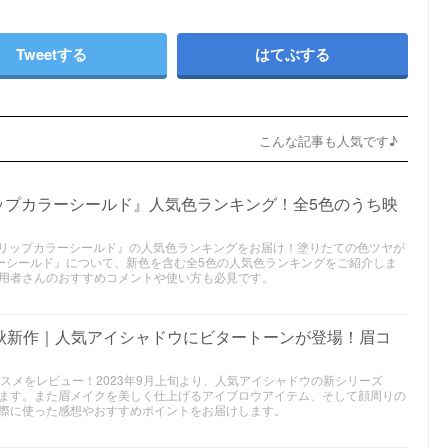
Tweetする
はてぶする
こんな記事も人気です♪
リップカラーシールド』人気色ランキング！全5色のうち映
）『リップカラーシールド』の人気色ランキングをお届け！塗りたての色ツヤが
ラーシールド』について、新色を含む全5色の人気色ランキングをご紹介しま
用者さんのおすすめコメントや使い方も必見です。
3年秋新作｜人気アイシャドウにビタートーンが登場！眉コ
作コスメをレビュー！2023年9月上旬より、人気アイシャドウの新シリーズ
ます。また眉メイクを美しく仕上げるアイブロウアイテム、そして顔周りの
際に使った感想やおすすめポイントをお届けします。