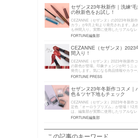
セザンヌ23年秋新作｜洗練“
の秋新色をお試し！
CEZANNE（セザンヌ）の2023年
カラ』が9月上旬より発売されます。あ
も仲間入り。実際に使用したリアルなレ
FORTUNE編集部
CEZANNE（セザンヌ）2
間入り！
CEZANNE（セザンヌ）2023年秋
の新色が登場。印象チェンジが叶うニュー
発売します。気になる商品情報やカラー
FORTUNE PRESS
セザンヌ23年冬新作コスメ
色＆ツヤ下地もチェック
CEZANNE（セザンヌ）2023年冬
定色「オーロラプリズム」が登場！12
は、編集部が実際に使用したリアルなレ
FORTUNE編集部
この記事のキーワード