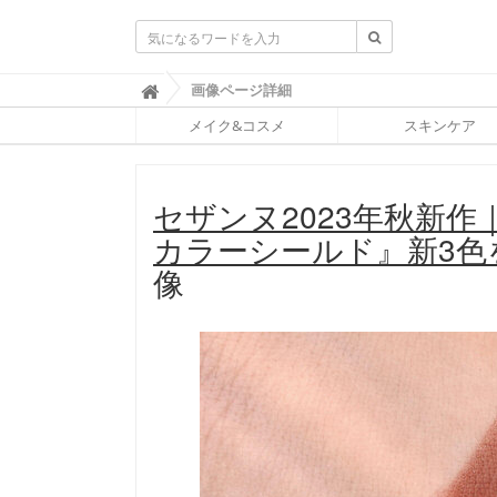
ふ
画像ページ詳細

ぉ
メイク&コスメ
スキンケア
ー
ち
ゅ
ん
セザンヌ2023年秋新
(
F
カラーシールド』新3色
O
R
像
T
U
N
E
)