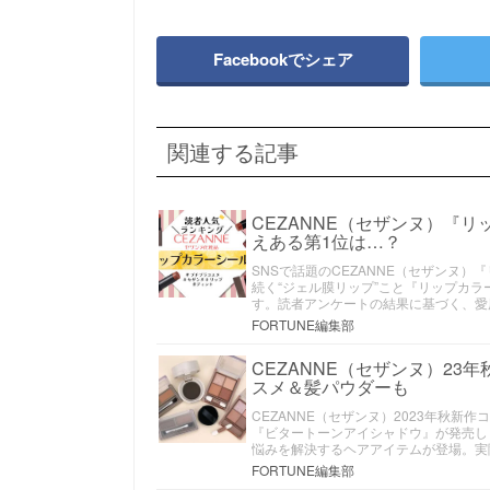
Facebookでシェア
関連する記事
CEZANNE（セザンヌ）『
えある第1位は…？
SNSで話題のCEZANNE（セザンヌ
続く“ジェル膜リップ”こと『リップカ
す。読者アンケートの結果に基づく、愛
FORTUNE編集部
CEZANNE（セザンヌ）2
スメ＆髪パウダーも
CEZANNE（セザンヌ）2023年秋新
『ビタートーンアイシャドウ』が発売し
悩みを解決するヘアアイテムが登場。実
FORTUNE編集部