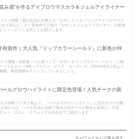
毛並み眉”を作るアイブロウマスカラ＆ジェルアイライナー
秋新作コスメ情報｜眉の毛流れを整える『セザンヌ スタイリングアイブロウマス
わせて落ちにくさと美発色で人気の『セザンヌ ジェルアイライナー』の新色
ビュー・口コミを詳しくお届けします。
023年秋新作｜大人気『リップカラーシールド』に新色が仲
新作コスメ情報｜高密着ジェル膜リップ『セザンヌ リップカラーシールド』に秋
トラルカラー3色（ブラウン・ピンク・ローズ）が、2023年8月上旬より
展開、発売情報をチェックしていきましょう。
｜パールグロウハイライトに限定色登場！人気チークの新
新作コスメ情報｜11月上旬より、『パールグロウハイライト』に宝石カラーの限
月上旬からは、ツヤを仕込む化粧下地＆人気チークの新色も追加に。今回
ビュー・口コミ・スウォッチも合わせてご紹介します。
キーワードから記事を探す