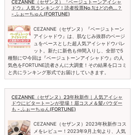
CEZANNE（セザンヌ）『ベージュトーンアイシャ
ドウ』人気ランキング！読者投票No.1はどの色…？
- ふぉーちゅん(FORTUNE)
CEZANNE（セザンヌ）『ベージュトーン
アイシャドウ』は、肌なじみ抜群のベージ
ュをベースとした超人気アイシャドウパレ
ット。新たに新色も仲間入りし、全部で5
種類に♡今回は『ベージュトーンアイシャドウ』の人
気色をFORTUNE読者さんに大調査！その結果を口コミ
と共にランキング形式でお届けしていきます。
CEZANNE（セザンヌ）23年秋新作｜人気アイシャ
ドウにビタートーンが登場！眉コスメ＆髪パウダー
も - ふぉーちゅん(FORTUNE)
CEZANNE（セザンヌ）2023年秋新作コス
メをレビュー！2023年9月上旬より、人気