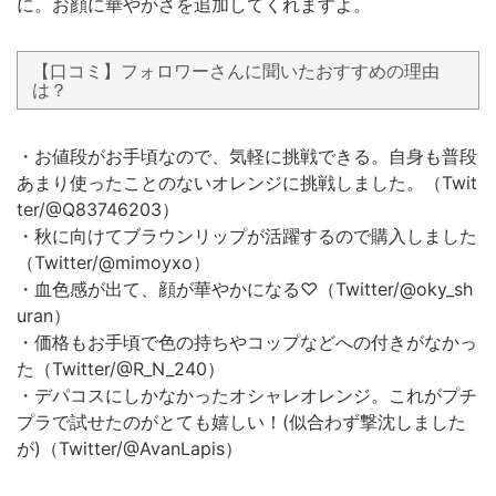
に。お顔に華やかさを追加してくれますよ。
【口コミ】フォロワーさんに聞いたおすすめの理由
は？
・お値段がお手頃なので、気軽に挑戦できる。自身も普段
あまり使ったことのないオレンジに挑戦しました。（Twit
ter/@Q83746203）
・秋に向けてブラウンリップが活躍するので購入しました
（Twitter/@mimoyxo）
・血色感が出て、顔が華やかになる♡‬（Twitter/@oky_sh
uran）
・価格もお手頃で色の持ちやコップなどへの付きがなかっ
た（Twitter/@R_N_240）
・デパコスにしかなかったオシャレオレンジ。これがプチ
プラで試せたのがとても嬉しい！(似合わず撃沈しました
が)（Twitter/@AvanLapis）