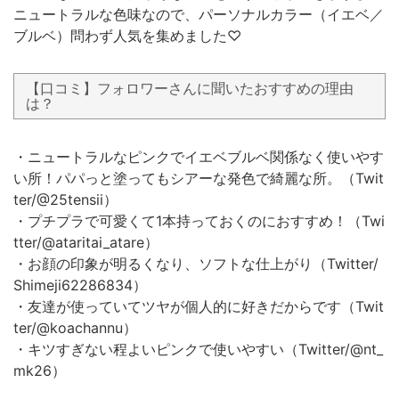
ニュートラルな色味なので、パーソナルカラー（イエベ／
ブルベ）問わず人気を集めました♡
【口コミ】フォロワーさんに聞いたおすすめの理由
は？
・ニュートラルなピンクでイエベブルベ関係なく使いやす
い所！パパっと塗ってもシアーな発色で綺麗な所。（Twit
ter/@25tensii）
・プチプラで可愛くて1本持っておくのにおすすめ！（Twi
tter/@ataritai_atare）
・お顔の印象が明るくなり、ソフトな仕上がり（Twitter/
Shimeji62286834）
・友達が使っていてツヤが個人的に好きだからです（Twit
ter/@koachannu）
・キツすぎない程よいピンクで使いやすい（Twitter/@nt_
mk26）