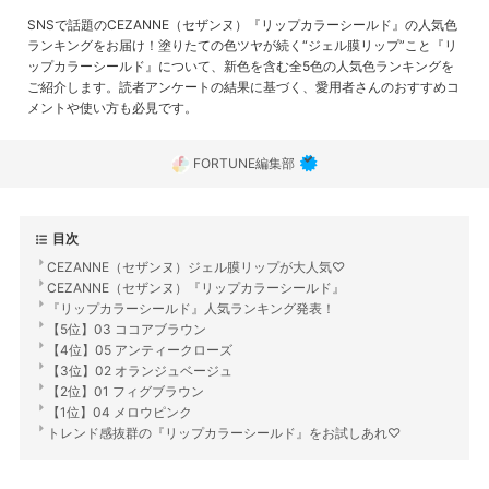
SNSで話題のCEZANNE（セザンヌ）『リップカラーシールド』の人気色
ランキングをお届け！塗りたての色ツヤが続く“ジェル膜リップ”こと『リ
ップカラーシールド』について、新色を含む全5色の人気色ランキングを
ご紹介します。読者アンケートの結果に基づく、愛用者さんのおすすめコ
メントや使い方も必見です。
FORTUNE編集部
目次
CEZANNE（セザンヌ）ジェル膜リップが大人気♡
CEZANNE（セザンヌ）『リップカラーシールド』
『リップカラーシールド』人気ランキング発表！
【5位】03 ココアブラウン
【4位】05 アンティークローズ
【3位】02 オランジュベージュ
【2位】01 フィグブラウン
【1位】04 メロウピンク
トレンド感抜群の『リップカラーシールド』をお試しあれ♡