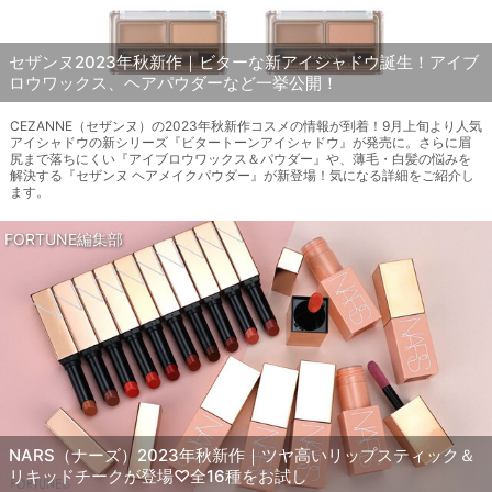
セザンヌ2023年秋新作｜ビターな新アイシャドウ誕生！アイブ
ロウワックス、ヘアパウダーなど一挙公開！
CEZANNE（セザンヌ）の2023年秋新作コスメの情報が到着！9月上旬より人気
アイシャドウの新シリーズ『ビタートーンアイシャドウ』が発売に。さらに眉
尻まで落ちにくい『アイブロウワックス＆パウダー』や、薄毛・白髪の悩みを
解決する『セザンヌ ヘアメイクパウダー』が新登場！気になる詳細をご紹介し
ます。
FORTUNE編集部
NARS（ナーズ）2023年秋新作｜ツヤ高いリップスティック＆
リキッドチークが登場♡全16種をお試し