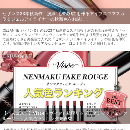
セザンヌ23年秋新作｜洗練“毛並み眉”を作るアイブロウマスカ
ラ＆ジェルアイライナーの秋新色をお試し！
CEZANNE（セザンヌ）の2023年秋新作コスメ情報｜眉の毛流れを整える『セ
ザンヌ スタイリングアイブロウマスカラ』が9月上旬より発売されます。あわせ
て落ちにくさと美発色で人気の『セザンヌ ジェルアイライナー』の新色も仲間
入り。実際に使用したリアルなレビュー・口コミを詳しくお届けします。
FORTUNE編集部
【バズコスメ】Visée（ヴィセ）粘膜リップ「ネンマクフェイク
ルージュ」人気色ランキング発表♡
人気過ぎて売り切れ続出♡粘膜のような色とツヤが長続きするVisée（ヴィセ）