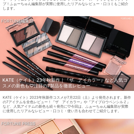
プ！ふぉーちゅん編集部が実際に使用したリアルなレビュー・口コミもご紹介
します。
FORTUNE編集部
KATE（ケイト）23年秋新作｜『ザ アイカラー』など人気コ
スメの新色も♡注目の7製品を徹底レビュー
KATE（ケイト）2023年秋新作コスメが7月22日（土）より発売されます。新作
の7アイテムを全色レビュー！『ザ アイカラー』や『アイブロウペンシルＺ』
など、人気アイテムの新色も続々発売に♡今回は、ふぉーちゅん編集部が実際
に使用したリアルなレビュー・口コミ・使い方も合わせてご紹介します。
FORTUNE PRESS