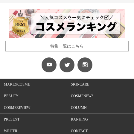
特集一覧はこちら
MAKE&COSME
SKINCARE
BEAUTY
COSMENEWS
COSMEREVIEW
COLUMN
PRESENT
RANKING
WRITER
CONTACT