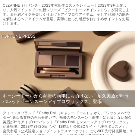
CEZANNE（セザンヌ）2023年秋新作コスメをレビュー！2023年9月上旬よ
り、人気アイシャドウの新シリーズ『ビタートーンアイシャドウ』が発売しま
す。また眉メイクを美しく仕上げるアイブロウアイテム、そして顔周りの悩み
を解決するヘアアイテムが登場。実際に使った感想やおすすめポイントをお届
けします。
FORTUNE PRESS
キャシードールから熱帯の雨季にも負けない！耐久美眉が叶う
パレット「モンスーンアイブロウワックス」登場
タイコスメブランド「Cathy Doll（キャシー ドール）」から、“ワックス×パウ
ダー” 異なる質感の合わせ使いで、熱帯のモンスーン（雨季）にも負けない耐久
美眉が叶うアイブロウパレット「Cathy Doll モンスーンアイブロウワックス」
が新登場。2023年8月30日（水）12時より公式ECサイト「JFラボコスメ」、
楽天市場（公式認定ショップ：シトラスマーケット）にてWEB先行発売開始。9