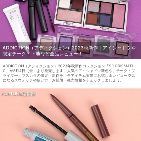
ADDICTION（アディクション）2023秋新作｜アイシャドウや
限定チーク・下地など全品レビュー！
ADDICTION（アディクション）2023年秋新作コレクション「SO PRISMATI
C」が8月4日（金）より発売します。人気のアイシャドウ新色や、チーク・プ
ライマー・マスカラの限定・新作を、全アイテム実際にお試し＆レビュー♡気
になるスウォッチや使い方、お値段・発売情報をチェックしましょう。
FORTUNE編集部