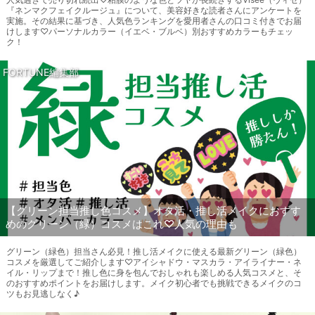
『ネンマクフェイクルージュ』について、美容好きな読者さんにアンケートを
実施。その結果に基づき、人気色ランキングを愛用者さんの口コミ付きでお届
けします♡パーソナルカラー（イエベ・ブルベ）別おすすめカラーもチェッ
ク！
FORTUNE編集部
【グリーン担当推し色コスメ】オタ活・推し活メイクにおすす
めのグリーン（緑）コスメはこれ♡人気の理由も
グリーン（緑色）担当さん必見！推し活メイクに使える最新グリーン（緑色）
コスメを厳選してご紹介します♡アイシャドウ・マスカラ・アイライナー・ネ
イル・リップまで！推し色に身を包んでおしゃれも楽しめる人気コスメと、そ
のおすすめポイントをお届けします。メイク初心者でも挑戦できるメイクのコ
ツもお見逃しなく♪