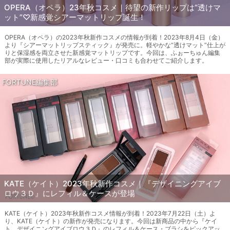
OPERA（オペラ）23年秋コスメ｜待望の新作リップは“透けマ
ット”♡新感覚シアーマットリップ誕生！
OPERA（オペラ）の2023年秋新作コスメの情報が到着！2023年8月4日（金）
より『シアーマットリップスティック』が発売に。軽やかな“透けマット”仕上が
りと保湿感を両立させた新感覚マットリップです。今回は、ふぉーちゅん編集
部が実際に使用したリアルなレビュー・口コミも合わせてご紹介します。
FORTUNE編集部
KATE（ケイト）2023年秋新作コスメ｜『デザイニングアイブ
ロウ３Ｄ』にレフィル＆ケースが登場
KATE（ケイト）2023年秋新作コスメ情報が到着！2023年7月22日（土）よ
り、KATE（ケイト）の新作が発売になります。今回は新商品の中から『ケイ
ト デザイニングアイブロウ３Ｄ』のレフィル＆ケース・ブラシをピックアッ