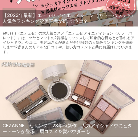
【2023年最新】エテュセ アイエディション（カラーパレット）
人気色ランキング♡美容垢が選ぶ1位は？
ettusais（エテュセ）の大人気コスメ『エテュセ アイエディション（カラーパ
レット）』は、ツヤとマットの2質感をミックスして印象的な目もとが作れるア
イシャドウ。今回は、美容垢さんが選んだ全14種類の人気色ランキングを発表
します♡皆さんのリアルな口コミや、使い方コメントと共にお届けしていきま
す。
FORTUNE編集部
CEZANNE（セザンヌ）23年秋新作｜人気アイシャドウにビタ
ートーンが登場！眉コスメ＆髪パウダーも