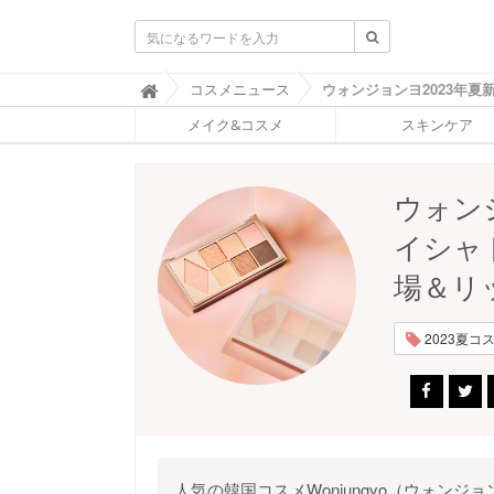
ふ
コスメニュース

ぉ
メイク&コスメ
スキンケア
ー
ち
ゅ
ん
ウォン
(
F
イシャ
O
R
場＆リ
T
U
N
2023夏コスメ
E
)
人気の韓国コスメWonjungyo（ウォンジョ