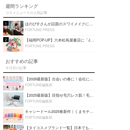
週間ランキング
コスメニュースの人気記事
1
ほのぴすさんが話題のスワイメイクに挑戦！タイコスメを使ったメイクショーを福岡・六本松 蔦屋書店で開催
FORTUNE PRESS
2
【福岡POP-UP】六本松蔦屋書店に「JFラボコスメ」出店！ほのぴす出演スワイメイクショーを開催！
FORTUNE PRESS
おすすめの記事
今注目の記事
【2026最新版】出会いの春に！会社にもおすすめの好印象な香水14選♡ビジネスの場での香水マナーも
FORTUNE編集部
【2025最新版】目指せ毛穴レス肌！毛穴を埋めて隠す「おすすめ部分用下地＆プライマー」ランキング♡
FORTUNE編集部
キャシードール2025春新作｜くまモチーフのミニリップ「シャイニーベア リップモイスト」をレビュー♡
FORTUNE編集部
【タイコスメブランド一覧】日本でも人気沸騰中の“タイコスメ”ブランド20選！