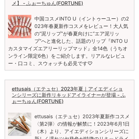
メ】 - ふぉーちゅん(FORTUNE)
中国コスメINTO U（イントゥーユー）の2
023年春夏新作コスメをレビュー！大人気
の“泥リップ”が春夏向けに“エア泥リッ
プ”へと進化した、話題のリップ『INTO U
カスタマイズエアリーリップマッド』全14色（うちオ
ンライン限定6色）をご紹介します。リアルなレビュ
ー・口コミ、スウォッチも必見です♡
ettusais（エテュセ）2023年夏｜アイエディショ
ンシリーズに新作リキッドアイライナーが登場 - ふ
ぉーちゅん(FORTUNE)
ettusais（エテュセ）2023年夏新作コスメ
〈第2弾〉の情報が解禁に！2023年6月1日
（木）より、アイエディションシリーズに
新しく濡れツヤ発色が特徴のリキッドライ