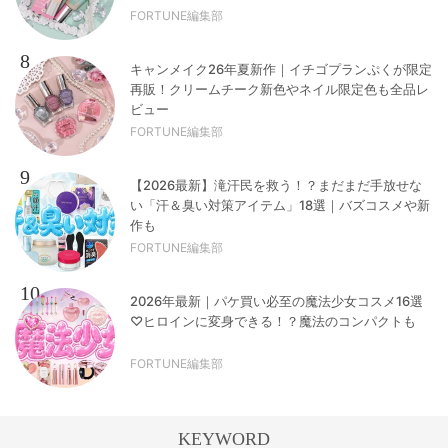
FORTUNE編集部
8
キャンメイク26年夏新作｜イチゴプランぷくが限定
再販！クリームチーク新色やネイル限定色も全品レ
ビュー
FORTUNE編集部
9
【2026最新】滝汗民を救う！？まだまだ手放せな
い「汗＆臭い対策アイテム」18選｜バズコスメや新
作も
FORTUNE編集部
10
2026年最新｜パケ買い必至の魔法少女コスメ16選
♡ヒロインに変身できる！？魔法のコンパクトも
FORTUNE編集部
KEYWORD