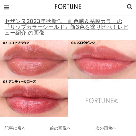
セザンヌ2023年秋新作｜血色感＆粘膜カラーの
『リップカラーシールド』新3色を塗り比べ！レビ
ュー紹介
の画像
記事に戻る
前の画像へ
次の画像へ