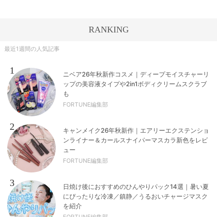
RANKING
最近1週間の人気記事
1
ニベア26年秋新作コスメ｜ディープモイスチャーリ
ップの美容液タイプや2in1ボディクリームスクラブ
も
FORTUNE編集部
2
キャンメイク26年秋新作｜エアリーエクステンショ
ンライナー＆カールスナイパーマスカラ新色をレビ
ュー
FORTUNE編集部
3
日焼け後におすすめのひんやりパック14選｜暑い夏
にぴったりな冷凍／鎮静／うるおいチャージマスク
を紹介
FORTUNE編集部