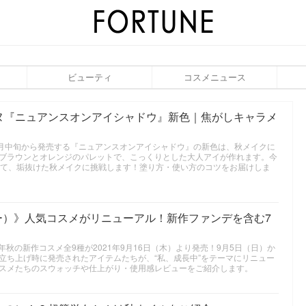
ビューティ
コスメニュース
ヌ『ニュアンスオンアイシャドウ』新色｜焦がしキャラメ
1年9月中旬から発売する『ニュアンスオンアイシャドウ』の新色は、秋メイクに
ブラウンとオレンジのパレットで、こっくりとした大人アイが作れます。今
って、垢抜けた秋メイクに挑戦します！塗り方・使い方のコツをお届けしま
ーミー）》人気コスメがリニューアル！新作ファンデを含む7
1年秋の新作コスメ全9種が2021年9月16日（木）より発売！9月5日（日）か
立ち上げ時に発売されたアイテムたちが、“私、成長中”をテーマにリニュー
スメたちのスウォッチや仕上がり・使用感レビューをご紹介します。