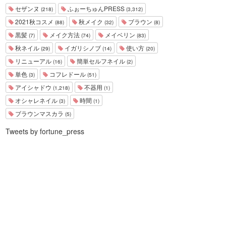
セザンヌ
ふぉーちゅんPRESS
(218)
(3,312)
2021秋コスメ
秋メイク
ブラウン
(88)
(32)
(8)
黒髪
メイク方法
メイベリン
(7)
(74)
(83)
秋ネイル
イガリシノブ
使い方
(29)
(14)
(20)
リニューアル
簡単セルフネイル
(16)
(2)
単色
コフレドール
(3)
(51)
アイシャドウ
不器用
(1,218)
(1)
オシャレネイル
時間
(3)
(1)
ブラウンマスカラ
(5)
Tweets by fortune_press