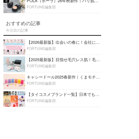
5
POLA（ポーラ）26年秋新作｜ハリ肌を叶える『B.A デイ プランプ ファンデーション』を口コミ
FORTUNE編集部
おすすめの記事
今注目の記事
【2026最新版】出会いの春に！会社にもおすすめの好印象な香水14選♡ビジネスの場での香水マナーも
FORTUNE編集部
【2025最新版】目指せ毛穴レス肌！毛穴を埋めて隠す「おすすめ部分用下地＆プライマー」ランキング♡
FORTUNE編集部
キャシードール2025春新作｜くまモチーフのミニリップ「シャイニーベア リップモイスト」をレビュー♡
FORTUNE編集部
【タイコスメブランド一覧】日本でも人気沸騰中の“タイコスメ”ブランド20選！
FORTUNE編集部