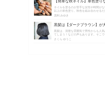
【簡単な秋ネイル】単色塗り
ネイルを塗るのが苦手な女性や時間がな
以上の単色塗り。秋色を組み合わせるだ
茂利 みゆき
黒髪は【ダークブラウン】が
黒髪は、清楚な雰囲気で男性からも人気
てしまう！などの声もあります。そこで
さくら ゆうこ