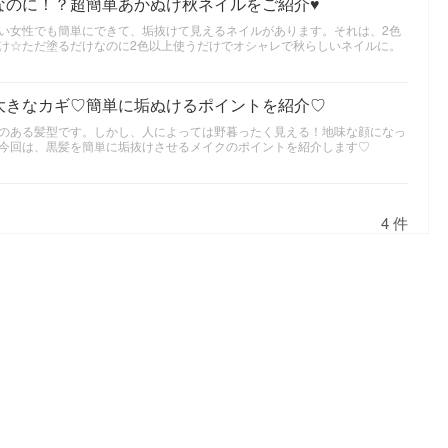
なのに！？超簡単あかぬけ秋ネイルをご紹介♥
い女性でも簡単にできて、垢抜けて見えるネイルがあります。それは、2色
け☆ただ塗るだけなのに2色以上使うだけでオシャレで秋らしいネイルに。
大きなカギ♡簡単に垢ぬけるポイントを紹介♡
のある髪型です。しかし、人によっては野暮ったく見える！地味な顔になっ
今回は、黒髪を簡単に垢抜けさせるメイクのポイントを紹介します♡
4 件