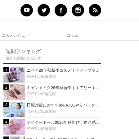
コスメレビュー
コラム
週間ランキング
最近1週間の人気記事
1
ニベア26年秋新作コスメ｜ディープモイスチャーリップの美容液タイプや2in1ボディクリームスクラブも
FORTUNE編集部
2
キャンメイク26年秋新作｜エアリーエクステンションライナー＆カールスナイパーマスカラ新色をレビュー
FORTUNE編集部
3
日焼け後におすすめのひんやりパック14選｜暑い夏にぴったりな冷凍／鎮静／うるおいチャージマスクを紹介
FORTUNE編集部
4
デイジードール2026年秋新作｜血色感が可愛い♡『パウダー ブラッシュ ブルーム』新3色をレビュー
FORTUNE編集部