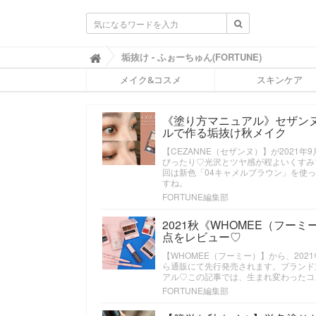
ふ
垢抜け - ふぉーちゅん(FORTUNE)

ぉ
メイク&コスメ
スキンケア
ー
ち
ゅ
《塗り方マニュアル》セザン
ん
ルで作る垢抜け秋メイク
(
F
【CEZANNE（セザンヌ）】が202
O
ぴったり♡光沢とツヤ感が程よいくすみ
R
回は新色「04キャメルブラウン」を使
T
すね。
U
FORTUNE編集部
N
E
2021秋《WHOMEE（フ
)
点をレビュー♡
【WHOMEE（フーミー）】から、202
ら通販にて先行発売されます。ブランド
アル♡この記事では、生まれ変わったコ
FORTUNE編集部