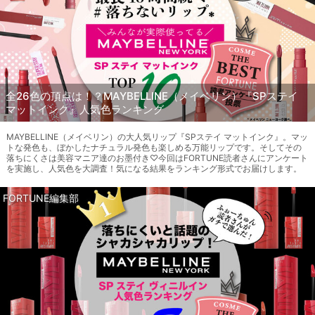
全26色の頂点は！？MAYBELLINE（メイベリン）『SPステイ
マットインク』人気色ランキング
MAYBELLINE（メイベリン）の大人気リップ『SPステイ マットインク』。マッ
トな発色も、ぼかしたナチュラル発色も楽しめる万能リップです。そしてその
落ちにくさは美容マニア達のお墨付き♡今回はFORTUNE読者さんにアンケート
を実施し、人気色を大調査！気になる結果をランキング形式でお届けします。
FORTUNE編集部