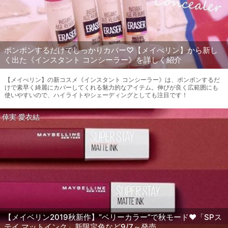
ポンポンするだけでしっかりカバー♡【メイべリン】から新し
く出た《インスタント コンシーラー》を詳しく紹介
【メイべリン】の新コスメ《インスタント コンシーラー》は、ポンポンするだ
けで素早く綺麗にカバーしてくれる魅力的なアイテム。伸びが良く広範囲にも
使いやすいので、ハイライトやシェーディングとしても注目です！
倖実 愛衣結
【メイベリン2019秋新作】“ベリーカラー”で秋モード♥「SPス
テイ マットインク」新限定色など9/7～発売