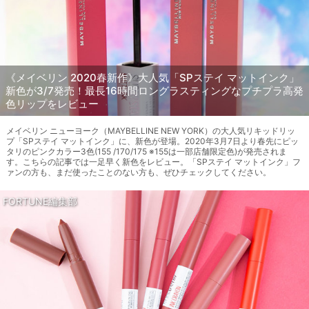
《メイベリン 2020春新作》大人気「SPステイ マットインク」
新色が3/7発売！最長16時間ロングラスティングなプチプラ高発
色リップをレビュー
メイベリン ニューヨーク（MAYBELLINE NEW YORK）の大人気リキッドリッ
プ「SPステイ マットインク」に、新色が登場。2020年3月7日より春先にピッ
タリのピンクカラー3色(155 /170/175 ※155は一部店舗限定色)が発売されま
す。こちらの記事では一足早く新色をレビュー。「SPステイ マットインク」フ
ァンの方も、まだ使ったことのない方も、ぜひチェックしてください。
FORTUNE編集部