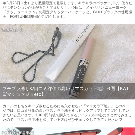
年3月28日（土）より数量限定で登場します。キラキラのパッケージで、使うた
びにテンションが上がること間違いなし。今回は、メイベリン ニューヨーク
「ラッシュニスタ N」の限定グリッターパッケージと、GL01 ブラックの使用感
を、FORTUNE編集部がご紹介します。
佐藤みおり
プチプラ縛り♡口コミ評価の高い《マスカラ下地》６選【KAT
E/マジョマジョetc】
カールのもちをキープさせるためにも欠かせない『マスカラ下地』。このペー
ジでは、口コミ評価の高いマスカラ下地を６つピックアップしてご紹介してい
きたいと思います。1,000円前後で購入できるアイテムを中心にまとめてみまし
たので、マスカラ下地を探している方はぜひチェックしてみてください♡
FORTUNE編集部