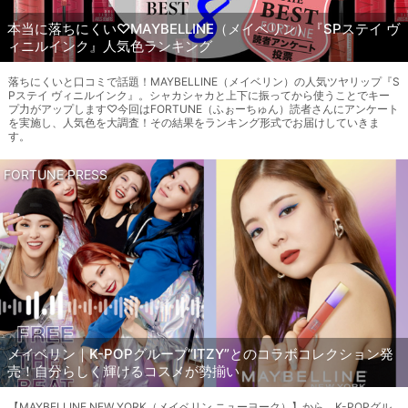
本当に落ちにくい♡MAYBELLINE（メイベリン）『SPステイ ヴ
ィニルインク』人気色ランキング
落ちにくいと口コミで話題！MAYBELLINE（メイベリン）の人気ツヤリップ『S
Pステイ ヴィニルインク』。シャカシャカと上下に振ってから使うことでキー
プ力がアップします♡今回はFORTUNE（ふぉーちゅん）読者さんにアンケート
を実施し、人気色を大調査！その結果をランキング形式でお届けしていきま
す。
FORTUNE PRESS
メイベリン｜K-POPグループ“ITZY”とのコラボコレクション発
売！自分らしく輝けるコスメが勢揃い
【MAYBELLINE NEW YORK（メイベリン ニューヨーク）】から、K-POPグル