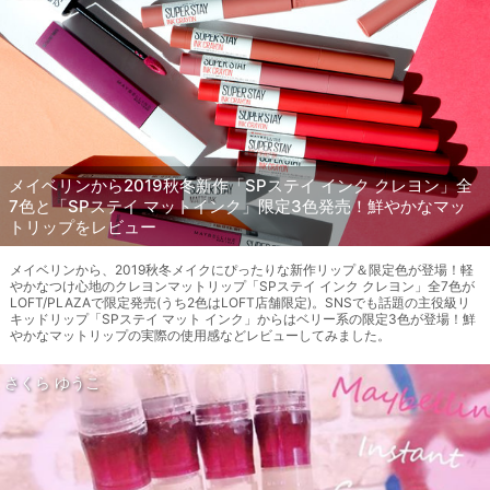
メイベリンから2019秋冬新作「SPステイ インク クレヨン」全
7色と「SPステイ マットインク」限定3色発売！鮮やかなマッ
トリップをレビュー
メイベリンから、2019秋冬メイクにぴったりな新作リップ＆限定色が登場！軽
やかなつけ心地のクレヨンマットリップ「SPステイ インク クレヨン」全7色が
LOFT/PLAZAで限定発売(うち2色はLOFT店舗限定)。SNSでも話題の主役級リ
キッドリップ「SPステイ マット インク」からはベリー系の限定3色が登場！鮮
やかなマットリップの実際の使用感などレビューしてみました。
さくら ゆうこ