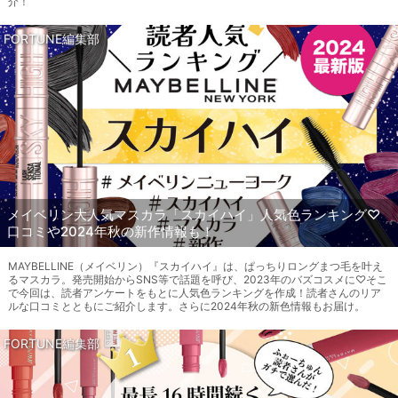
介！
FORTUNE編集部
メイベリン大人気マスカラ「スカイハイ」人気色ランキング♡
口コミや2024年秋の新作情報も！
MAYBELLINE（メイベリン）『スカイハイ』は、ぱっちりロングまつ毛を叶え
るマスカラ。発売開始からSNS等で話題を呼び、2023年のバズコスメに♡そこ
で今回は、読者アンケートをもとに人気色ランキングを作成！読者さんのリア
ルな口コミとともにご紹介します。さらに2024年秋の新色情報もお届け。
FORTUNE編集部