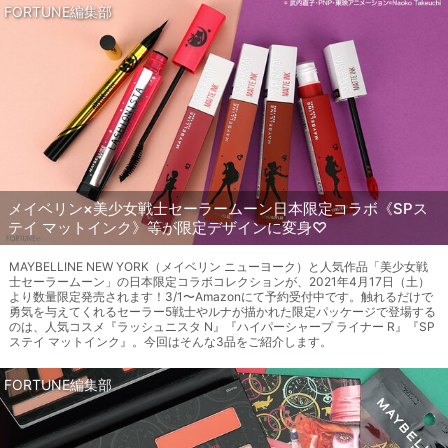
FORTUNE編集部
メイベリン×美少女戦士セーラームーン日本限定コラボ《SPス
テイ マットインク》等が限定デザインに変身♡
MAYBELLINE NEW YORK（メイベリン ニューヨーク）と人気作品「美少女戦
士セーラームーン」の日本限定コラボコレクションが、2021年4月17日（土）
より数量限定発売されます！3/1〜Amazonにて予約受付中です。触れるだけで
勇気を与えてくれるセーラー5戦士やルナが描かれた限定パッケージで登場する
のは、人気コスメ『ラッシュニスタ N』『ハイパーシャープ ライナー R』『SP
ステイ マットインク』。今回はそんな3品をご紹介します。
FORTUNE編集部