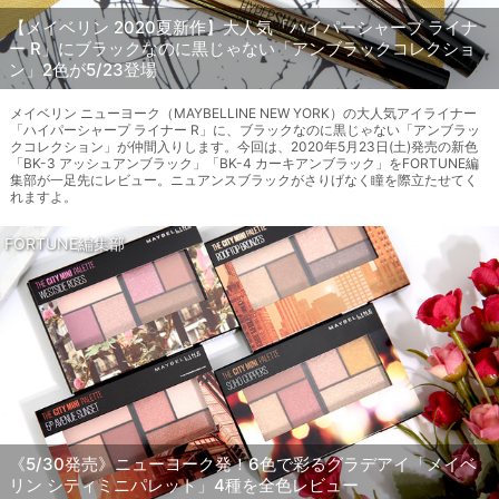
【メイベリン 2020夏新作】大人気「ハイパーシャープ ライナ
ー R」にブラックなのに黒じゃない「アンブラックコレクショ
ン」2色が5/23登場
メイベリン ニューヨーク（MAYBELLINE NEW YORK）の大人気アイライナー
「ハイパーシャープ ライナー R」に、ブラックなのに黒じゃない「アンブラッ
クコレクション」が仲間入りします。今回は、2020年5月23日(土)発売の新色
「BK-3 アッシュアンブラック」「BK-4 カーキアンブラック」をFORTUNE編
集部が一足先にレビュー。ニュアンスブラックがさりげなく瞳を際立たせてく
れますよ。
FORTUNE編集部
《5/30発売》ニューヨーク発！6色で彩るグラデアイ「メイベ
リン シティミニパレット」4種を全色レビュー