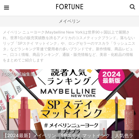
メイベリン
メイベリン ニューヨーク(Maybelline New York)は世界90ヶ国以上で展開さ
れ、世界1位の販売実績数を誇るアメリカのコスメティックブランド。落ちない
リップ「SPステイ マットインク」や、ロングセラーのマスカラ「ラッシュニス
タ」などランキング常連で愛用者の多いブランドです。新作情報、商品レビュ
ー、口コミ情報、商品ランキング、通販・販売情報など、美容・化粧品の情報
をまとめてご紹介します
FORTUNE編集部
【2024最新】メイベリン「SPステイ マットインク」人気色ラ