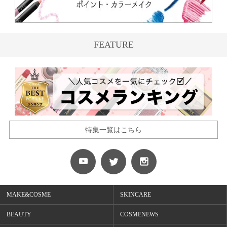
FEATURE
特集一覧はこちら
MAKE&COSME
SKINCARE
BEAUTY
COSMENEWS