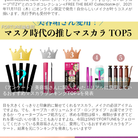
ープ“ITZY”とのコラボコレクション≪FREE THE BEAT Collection≫が、2021
年11月11日（木）にオンライン限定で発売！自分らしいメイクが叶うコスメが
揃います。先行予約も受付中です。
FORTUNE編集部
《アンケート》美容垢さんに聞いてみた！リアルに愛用してい
るおすすめマスカラランキングTOP5を発表
目を大きくくっきりと印象的に魅せてくれるマスカラ。メイクの必須アイテム
ですよね。でも、キープ力・ボリュームタイプ・ロングタイプ・お湯でオフで
きるか・ウォータープルーフ処方など、求める理想は様々。種類が多すぎてど
れを選べばいいか迷うこともありますよね。今回はSNSでFORTUNEをフォロー
してくださっている美容垢さんたちに、愛用しているおすすめマスカラをアン
ケート。結果を元にランキングを発表しちゃいます♡