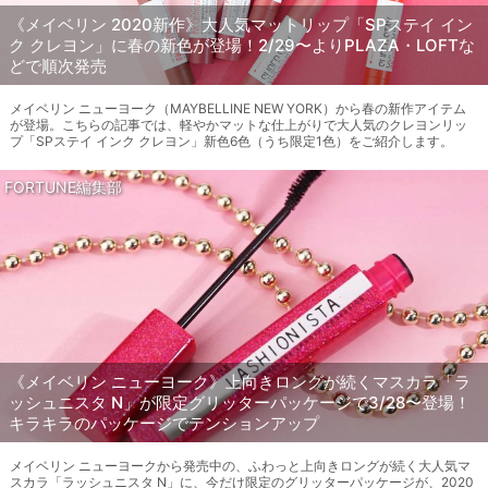
《メイベリン 2020新作》大人気マットリップ「SPステイ イン
ク クレヨン」に春の新色が登場！2/29〜よりPLAZA・LOFTな
どで順次発売
メイベリン ニューヨーク（MAYBELLINE NEW YORK）から春の新作アイテム
が登場。こちらの記事では、軽やかマットな仕上がりで大人気のクレヨンリッ
プ「SPステイ インク クレヨン」新色6色（うち限定1色）をご紹介します。
FORTUNE編集部
《メイベリン ニューヨーク》上向きロングが続くマスカラ「ラ
ッシュニスタ N」が限定グリッターパッケージで3/28〜登場！
キラキラのパッケージでテンションアップ
メイベリン ニューヨークから発売中の、ふわっと上向きロングが続く大人気マ
スカラ「ラッシュニスタ N」に、今だけ限定のグリッターパッケージが、2020