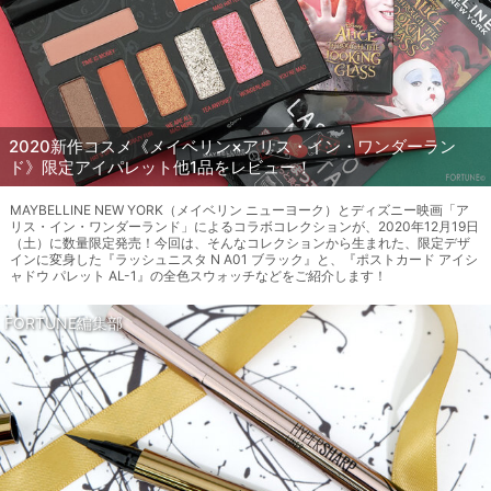
2020新作コスメ《メイベリン×アリス・イン・ワンダーラン
ド》限定アイパレット他1品をレビュー！
MAYBELLINE NEW YORK（メイベリン ニューヨーク）とディズニー映画「ア
リス・イン・ワンダーランド」によるコラボコレクションが、2020年12月19日
（土）に数量限定発売！今回は、そんなコレクションから生まれた、限定デザ
インに変身した『ラッシュニスタ N A01 ブラック』と、『ポストカード アイシ
ャドウ パレット AL-1』の全色スウォッチなどをご紹介します！
FORTUNE編集部