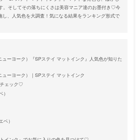
す。そしてその落ちにくさは美容マニア達のお墨付き♡今
実施し、人気色を大調査！気になる結果をランキング形式で
ベリン ニューヨーク）『SPステイ マットインク』人気色が知りた
リン ニューヨーク）｜SPステイ マットインク
をチェック♡
ベ）
イエベ）
）
ットインク』でお気に入りの色を見つけて♡