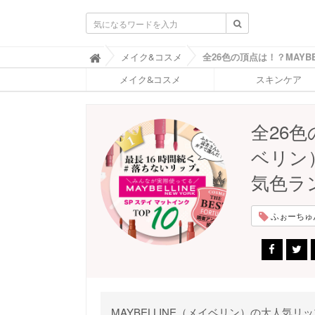
ふ
メイク&コスメ

ぉ
メイク&コスメ
スキンケア
ー
ち
ゅ
ん
全26色
(
F
ベリン
O
R
気色ラ
T
U
N
ふぉーちゅんP
E
)
MAYBELLINE（メイベリン）の大人気