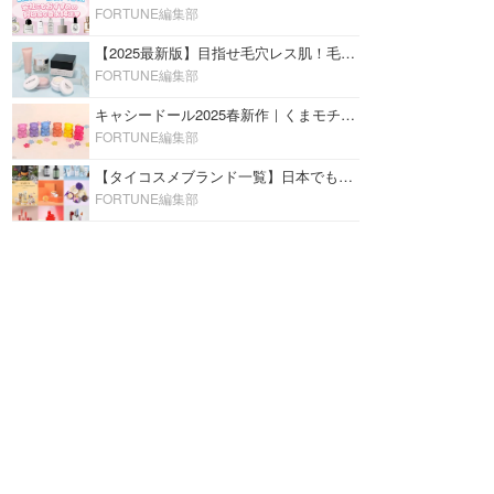
FORTUNE編集部
【2025最新版】目指せ毛穴レス肌！毛穴を埋めて隠す「おすすめ部分用下地＆プライマー」ランキング♡
FORTUNE編集部
キャシードール2025春新作｜くまモチーフのミニリップ「シャイニーベア リップモイスト」をレビュー♡
FORTUNE編集部
【タイコスメブランド一覧】日本でも人気沸騰中の“タイコスメ”ブランド20選！
FORTUNE編集部