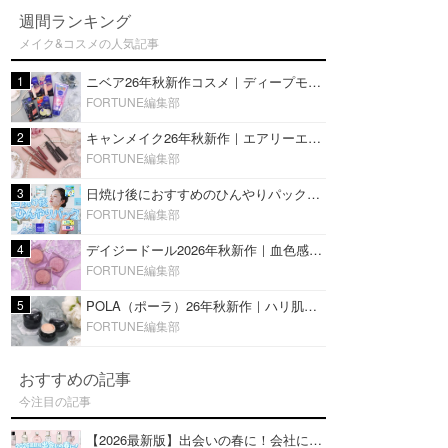
週間ランキング
メイク&コスメの人気記事
1
ニベア26年秋新作コスメ｜ディープモイスチャーリップの美容液タイプや2in1ボディクリームスクラブも
FORTUNE編集部
2
キャンメイク26年秋新作｜エアリーエクステンションライナー＆カールスナイパーマスカラ新色をレビュー
FORTUNE編集部
3
日焼け後におすすめのひんやりパック14選｜暑い夏にぴったりな冷凍／鎮静／うるおいチャージマスクを紹介
FORTUNE編集部
4
デイジードール2026年秋新作｜血色感が可愛い♡『パウダー ブラッシュ ブルーム』新3色をレビュー
FORTUNE編集部
5
POLA（ポーラ）26年秋新作｜ハリ肌を叶える『B.A デイ プランプ ファンデーション』を口コミ
FORTUNE編集部
おすすめの記事
今注目の記事
【2026最新版】出会いの春に！会社にもおすすめの好印象な香水14選♡ビジネスの場での香水マナーも