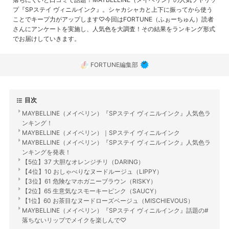
プ『SPステイ ヴィニルインク』。シャカシャカと上下に振ってから使う
ことでキープ力がアップします♡今回はFORTUNE（ふぉーちゅん）読者
さんにアンケートを実施し、人気色を大調査！その結果をランキング形式
でお届けしていきます。
FORTUNE編集部
目次
MAYBELLINE（メイベリン）『SPステイ ヴィニルインク』人気色ラ
ンキング！
MAYBELLINE（メイベリン）｜SPステイ ヴィニルインク
MAYBELLINE（メイベリン）『SPステイ ヴィニルインク』人気色ラ
ンキングを発表！
【5位】37 大胆なオレンジチリ（DARING）
【4位】10 おしゃべりなヌードルージュ（LIPPY）
【3位】61 危険なマホガニーブラウン（RISKY）
【2位】65 生意気なスモーキーピンク（SAUCY）
【1位】60 お茶目なヌードローズベージュ（MISCHIEVOUS）
MAYBELLINE（メイベリン）『SPステイ ヴィニルインク』話題の#
落ちないリップでメイクを楽しんで♡