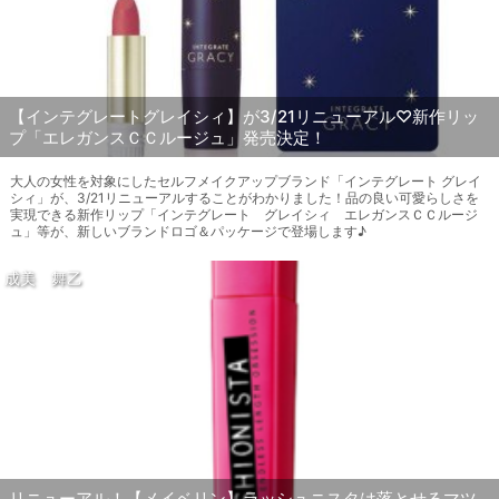
【インテグレートグレイシィ】が3/21リニューアル♡新作リッ
プ「エレガンスＣＣルージュ」発売決定！
大人の女性を対象にしたセルフメイクアップブランド「インテグレート グレイ
シィ」が、3/21リニューアルすることがわかりました！品の良い可愛らしさを
実現できる新作リップ「インテグレート グレイシィ エレガンスＣＣルージ
ュ」等が、新しいブランドロゴ＆パッケージで登場します♪
成美 舞乙
リニューアル！【メイベリン】ラッシュニスタは落とせるマツ