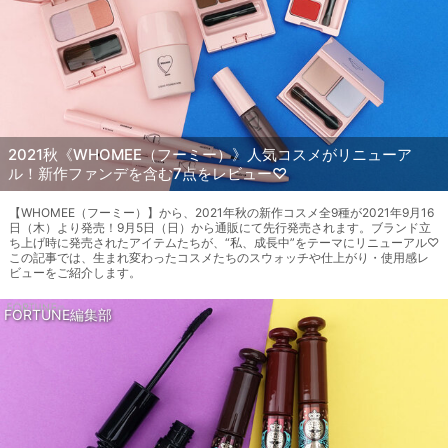
2021秋《WHOMEE（フーミー）》人気コスメがリニューア
ル！新作ファンデを含む7点をレビュー♡
【WHOMEE（フーミー）】から、2021年秋の新作コスメ全9種が2021年9月16
日（木）より発売！9月5日（日）から通販にて先行発売されます。ブランド立
ち上げ時に発売されたアイテムたちが、“私、成長中”をテーマにリニューアル♡
この記事では、生まれ変わったコスメたちのスウォッチや仕上がり・使用感レ
ビューをご紹介します。
FORTUNE編集部