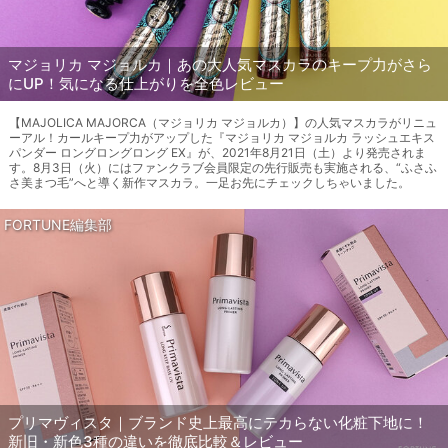
マジョリカ マジョルカ｜あの大人気マスカラのキープ力がさら
にUP！気になる仕上がりを全色レビュー
【MAJOLICA MAJORCA（マジョリカ マジョルカ）】の人気マスカラがリニュ
ーアル！カールキープ力がアップした『マジョリカ マジョルカ ラッシュエキス
パンダー ロングロングロング EX』が、2021年8月21日（土）より発売されま
す。8月3日（火）にはファンクラブ会員限定の先行販売も実施される、“ふさふ
さ美まつ毛”へと導く新作マスカラ。一足お先にチェックしちゃいました。
FORTUNE編集部
プリマヴィスタ｜ブランド史上最高にテカらない化粧下地に！
新旧・新色3種の違いを徹底比較＆レビュー