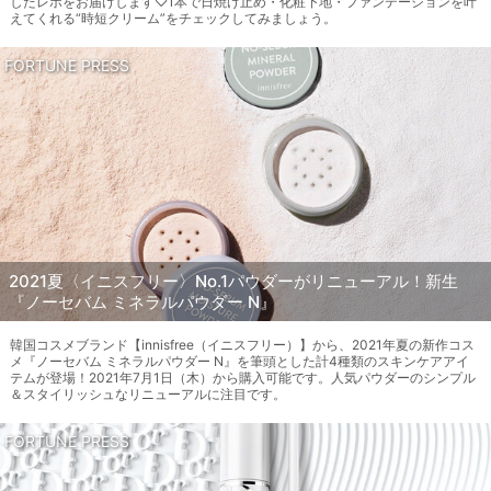
したレポをお届けします♡1本で日焼け止め・化粧下地・ファンデーションを叶
えてくれる“時短クリーム”をチェックしてみましょう。
FORTUNE PRESS
2021夏〈イニスフリー〉No.1パウダーがリニューアル！新生
『ノーセバム ミネラルパウダー N』
韓国コスメブランド【innisfree（イニスフリー）】から、2021年夏の新作コス
メ『ノーセバム ミネラルパウダー N』を筆頭とした計4種類のスキンケアアイ
テムが登場！2021年7月1日（木）から購入可能です。人気パウダーのシンプル
＆スタイリッシュなリニューアルに注目です。
FORTUNE PRESS