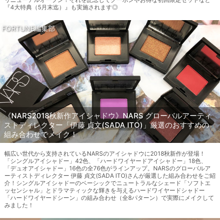
『4大特典（5月末迄）』も実施されます◎
FORTUNE編集部
《NARS2018秋新作アイシャドウ》NARS グローバルアーティ
ストディレクター「伊藤 貞文(SADA ITO)」厳選のおすすめの
組み合わせでメイク！
幅広い世代から支持されているNARSのアイシャドウに2018秋新作が登場！
「シングルアイシャドー」42色、「ハードワイヤードアイシャドー」18色、
「デュオアイシャドー」16色の全76色がラインアップ。NARSのグローバルア
ーティストディレクター 伊藤 貞文(SADA ITO)さんが厳選した組み合わせをご紹
介！シングルアイシャドーのベーシックでニュートラルなシェード「ソフトエ
ッセンシャル」とドラマティックな輝きを与えるハードワイヤードシャドー
「ハードワイヤードシーン」の組み合わせ（全8パターン）で実際にメイクして
みました！