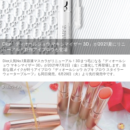
Dior『ディオールショウ マキシマイザー 3D』が2021夏にリニ
ューアル！新作アイブロウも登場
Dior人気No.1美容液マスカラがリニューアル！3Dまつ毛になる『ディオールシ
ョウ マキシマイザー 3D』が2021年7月2日（金）に進化して再登場します。自
在な眉メイクが叶うアイブロウ『ディオールショウ カブキ ブロウ スタイラー
ウォータープルーフ』も同日発売。6月29日（火）より先行発売中です。
夢咲のぞみ