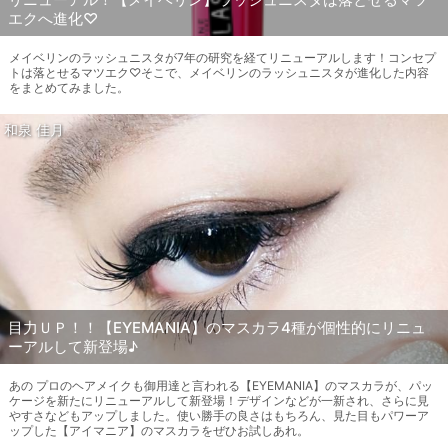
エクへ進化♡
メイベリンのラッシュニスタが7年の研究を経てリニューアルします！コンセプ
トは落とせるマツエク♡そこで、メイベリンのラッシュニスタが進化した内容
をまとめてみました。
和泉 佳月
目力ＵＰ！！【EYEMANIA】のマスカラ4種が個性的にリニュ
ーアルして新登場♪
あの プロのヘアメイクも御用達と言われる【EYEMANIA】のマスカラが、パッ
ケージを新たにリニューアルして新登場！デザインなどが一新され、さらに見
やすさなどもアップしました。使い勝手の良さはもちろん、見た目もパワーア
ップした【アイマニア】のマスカラをぜひお試しあれ。