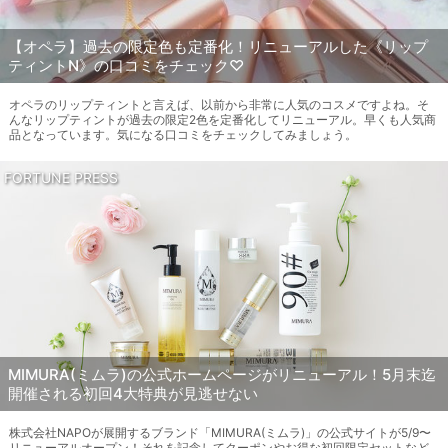
【オペラ】過去の限定色も定番化！リニューアルした《リップ
ティントN》の口コミをチェック♡
オペラのリップティントと言えば、以前から非常に人気のコスメですよね。そ
んなリップティントが過去の限定2色を定番化してリニューアル。早くも人気商
品となっています。気になる口コミをチェックしてみましょう。
FORTUNE PRESS
MIMURA(ミムラ)の公式ホームページがリニューアル！5月末迄
開催される初回4大特典が見逃せない
株式会社NAPOが展開するブランド「MIMURA(ミムラ)」の公式サイトが5/9〜
リニューアルオープン！それを記念してクーポンやお得な初回限定セットなど