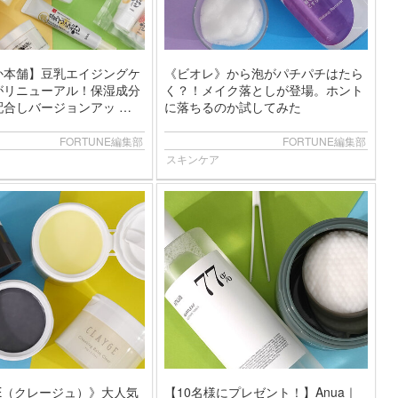
か本舗】豆乳エイジングケ
《ビオレ》から泡がパチパチはたら
がリニューアル！保湿成分
く？！メイク落としが登場。ホント
配合しバージョンアッ …
に落ちるのか試してみた
FORTUNE編集部
FORTUNE編集部
スキンケア
GE（クレージュ）》大人気
【10名様にプレゼント！】Anua｜