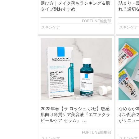
選び方｜メイク落ちランキング＆肌
詰まり・
タイプ別おすすめ
れ？適切
FORTUNE編集部
スキンケア
スキンケア
2022年春【ラ ロッシュ ポゼ】敏感
なめらか
肌向け角質ケア美容液『エファクラ
ボン配合
ピールケア セラム』 …
がリニュ
FORTUNE編集部
スキンケア
スキンケア