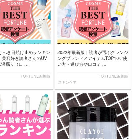
買うべき日焼け止めランキン
2022年最新版｜読者が選ぶクレンジ
0！美容好き読者さんのUV
ングブランド／アイテムTOP10♡使
深掘り（口 …
い方・選び方や口コミ …
FORTUNE編集部
FORTUNE編集部
スキンケア