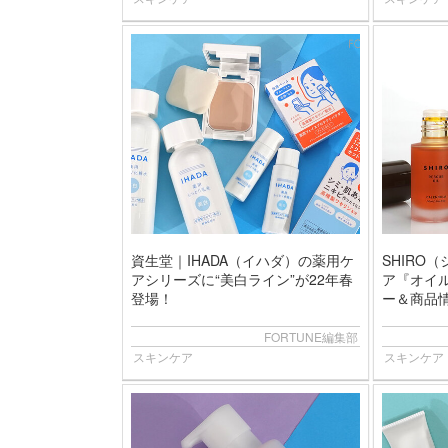
資生堂｜IHADA（イハダ）の薬用ケ
SHIRO
アシリーズに“美白ライン”が22年春
ア『オイ
登場！
ー＆商品
FORTUNE編集部
スキンケア
スキンケア