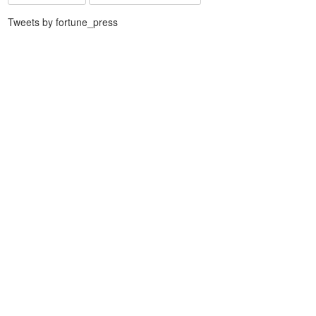
Tweets by fortune_press