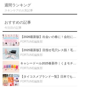
週間ランキング
スキンケアの人気記事
おすすめの記事
今注目の記事
【2026最新版】出会いの春に！会社にもおすすめの好印象な香水14選♡ビジネスの場での香水マナーも
FORTUNE編集部
【2025最新版】目指せ毛穴レス肌！毛穴を埋めて隠す「おすすめ部分用下地＆プライマー」ランキング♡
FORTUNE編集部
キャシードール2025春新作｜くまモチーフのミニリップ「シャイニーベア リップモイスト」をレビュー♡
FORTUNE編集部
【タイコスメブランド一覧】日本でも人気沸騰中の“タイコスメ”ブランド20選！
FORTUNE編集部