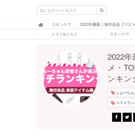
ふ
スキンケア

ぉ
メイク&コスメ
スキンケア
ー
ち
ゅ
ん
202
(
F
メ・T
O
R
ンキン
T
U
N
ふぉーちゅんP
E
)
コスメランキン