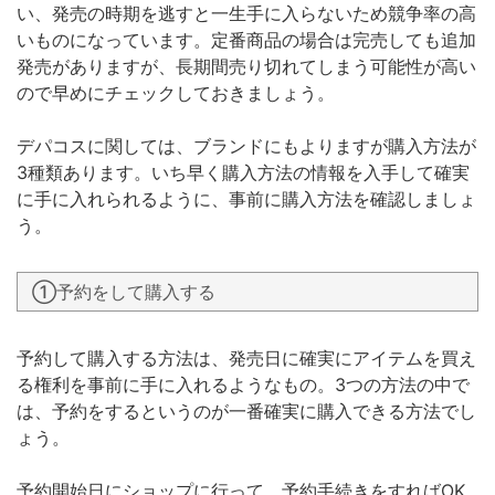
い、発売の時期を逃すと一生手に入らないため競争率の高
いものになっています。定番商品の場合は完売しても追加
発売がありますが、長期間売り切れてしまう可能性が高い
ので早めにチェックしておきましょう。
デパコスに関しては、ブランドにもよりますが購入方法が
3種類あります。いち早く購入方法の情報を入手して確実
に手に入れられるように、事前に購入方法を確認しましょ
う。
①予約をして購入する
予約して購入する方法は、発売日に確実にアイテムを買え
る権利を事前に手に入れるようなもの。3つの方法の中で
は、予約をするというのが一番確実に購入できる方法でし
ょう。
予約開始日にショップに行って、予約手続きをすればOK