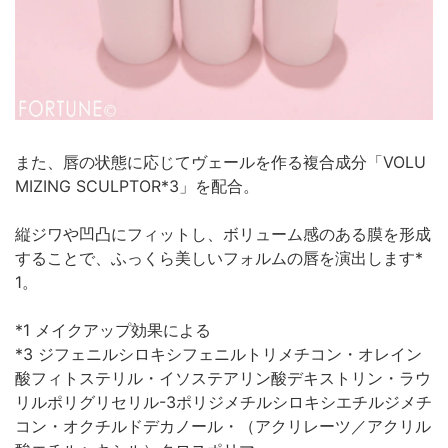
また、唇の状態に応じてヴェールを作る複合成分「VOLU
MIZING SCULPTOR*3」を配合。
縦ジワや凹凸にフィットし、ボリューム感のある膜を形成
することで、ふっくら美しいフォルムの唇を演出します*
1。
*1 メイクアップ効果による
*3 ジフェニルシロキシフェニルトリメチコン・オレイン
酸フィトステリル・イソステアリン酸デキストリン・ラウ
リルポリグリセリル-3ポリジメチルシロキシエチルジメチ
コン・オクチルドデカノール・（アクリレーツ／アクリル