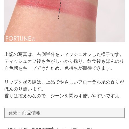
上記の写真は、右側半分をティッシュオフした様子です。
ティッシュオフ後も色がしっかり残り、飲食後もほんのり
血色感をキープできたため、色持ちが期待できます。
リップを塗る際は、上品でやさしいフローラル系の香りが
ほんのり漂います。
香りは控えめなので、シーンを問わず使いやすいですよ。
発売・商品情報