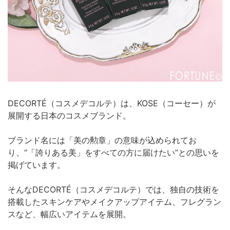
DECORTÉ（コスメデコルテ）は、KOSE（コーセー）が
展開する日本のコスメブランド。
ブランド名には「美の勲章」の意味が込められてお
り、“「誇りある美」をすべての方に届けたい”との思いを
掲げています。
そんなDECORTÉ（コスメデコルテ）では、独自の技術を
搭載したスキンケアやメイクアップアイテム、フレグラン
スなど、幅広いアイテムを展開。