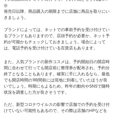
◎
発売日以降、商品購入の期限までに店舗に商品を取りにい
きましょう。
ブランドによっては、ネットでの事前予約を受け付けてい
るブランドもありますので、店頭予約が必要か、ネット予
約が可能かもチェックしておきましょう。場合によって
は、電話予約を受け付けている百貨店もあります。
また、人気ブランドの新作コスメは、予約開始日の開店時
間に合わせて行っても開店前に整理券が配布され、予約分
終了となることもあります。確実に手に入れるなら、最低
でも開店時間の1時間前には現地に到着していたほうが良
いでしょう。時期にもよるため、昨年の動向やSNSで随時
状況を調査した方が良さそうです。
ただ、新型コロナウイルスの影響で店舗での予約を受け付
けていない可能性もあるので、その際は店舗のHPなどを