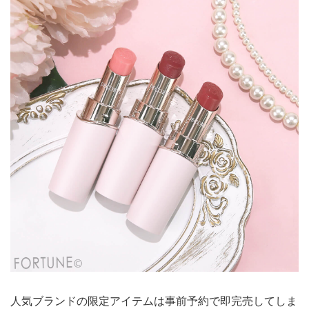
人気ブランドの限定アイテムは事前予約で即完売してしま