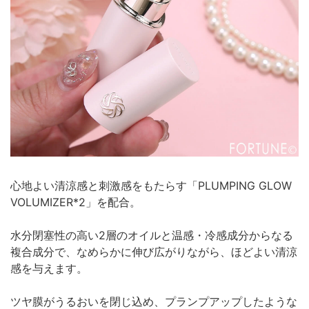
心地よい清涼感と刺激感をもたらす「PLUMPING GLOW
VOLUMIZER*2」を配合。
水分閉塞性の高い2層のオイルと温感・冷感成分からなる
複合成分で、なめらかに伸び広がりながら、ほどよい清涼
感を与えます。
ツヤ膜がうるおいを閉じ込め、プランプアップしたような