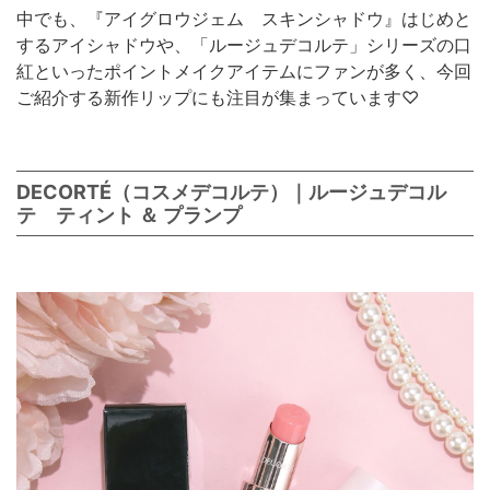
中でも、『アイグロウジェム スキンシャドウ』はじめと
するアイシャドウや、「ルージュデコルテ」シリーズの口
紅といったポイントメイクアイテムにファンが多く、今回
ご紹介する新作リップにも注目が集まっています♡
DECORTÉ（コスメデコルテ）｜ルージュデコル
テ ティント ＆ プランプ