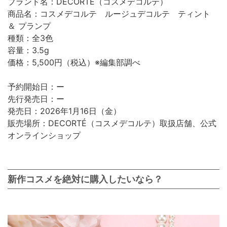
ブランド名：DECORTÉ（コスメデコルテ）
商品名：コスメデコルテ ルージュデコルテ ティント
＆ プランプ
種類：全3色
容量：3.5g
価格：5,500円（税込）※編集部調べ
予約開始日：ー
先行発売日：ー
発売日：2026年1月16日（金）
販売場所：DECORTÉ（コスメデコルテ）取扱店舗、公式
オンラインショップ
新作コスメを絶対に購入したいなら？