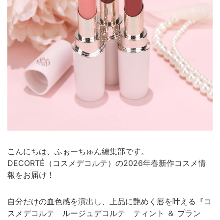
こんにちは、ふぉーちゅん編集部です。
DECORTÉ（コスメデコルテ）の2026年春新作コスメ情
報をお届け！
自分だけの血色感を演出し、上品に艶めく唇を叶える『コ
スメデコルテ ルージュデコルテ ティント ＆ プラン