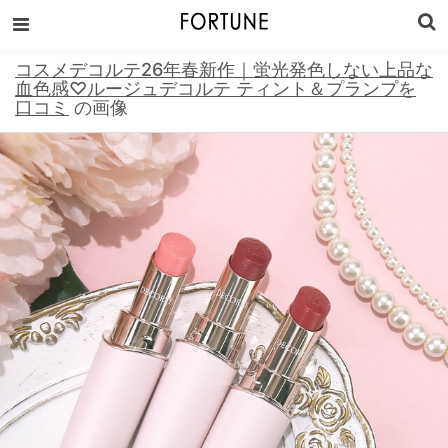
コスメデコルテ26年春新作｜蛍光発色しない上品な
血色感♡ルージュデコルテ ティント＆プランプを
口コミ
の画像