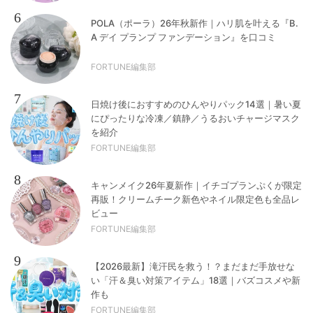
6
POLA（ポーラ）26年秋新作｜ハリ肌を叶える『B.
A デイ プランプ ファンデーション』を口コミ
FORTUNE編集部
7
日焼け後におすすめのひんやりパック14選｜暑い夏
にぴったりな冷凍／鎮静／うるおいチャージマスク
を紹介
FORTUNE編集部
8
キャンメイク26年夏新作｜イチゴプランぷくが限定
再販！クリームチーク新色やネイル限定色も全品レ
ビュー
FORTUNE編集部
9
【2026最新】滝汗民を救う！？まだまだ手放せな
い「汗＆臭い対策アイテム」18選｜バズコスメや新
作も
FORTUNE編集部