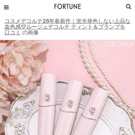
コスメデコルテ26年春新作｜蛍光発色しない上品な
血色感♡ルージュデコルテ ティント＆プランプを
口コミ
の画像