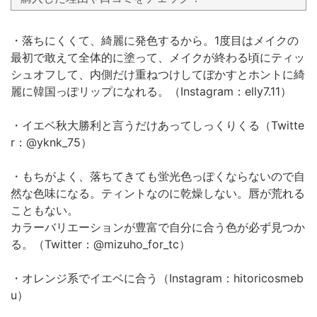
・落ちにくくて、綺麗に発色するから。1度目はメイクの
最初で敢えて全体的に塗って、メイクが終わる頃にティッ
シュオフして、内側だけ重ねつけしてぼかすとホントに綺
麗に韓国っぽリップになれる。（Instagram：elly7.11）
・イエベ秋大勝利と言うだけあってしっくりくる（Twitte
r：@yknk_75）
・もちがよく、落ちてきても蛍光色っぽくならないので自
然な色味になる。ティントなのに乾燥しない。唇が荒れる
こともない。
カラーバリエーションが豊富で自分に合う色が必ず見つか
る。（Twitter：@mizuho_for_tc）
・オレンジ系でイエベに合う（Instagram：hitoricosmeb
u）