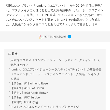
韓国コスメブランド「rom&nd（ロムアンド）」から2019年11月に発売さ
れ、マスクメイクにも使えるとして人気再熱中の『ジューシーラスティン
グティント』。今回、FORTUNE公式SNSのフォロワーさんたちに、オス
スメ色についてのアンケートを実施しました！その結果をもとに作成し
た、人気色ランキングを口コミとあわせてチェックしてみましょう♡
FORTUNE編集部
目次
人気韓国コスメ《ロムアンド ジューシーラスティングティント》人
気色はどれ？
rom&nd《ロムアンド ジューシーラスティングティント》の商品特長
《ロムアンド ジューシーラスティングティント》人気色ランキング
を発表！
【第5位】#19 Almond Rose
【第4位】#13 Eat Dotori
【第3位】#08 Apple Brown
【第2位】#07 Jujube
【第1位】#06 Figfig
マストハブなロムアンド ティントリップをゲット♡