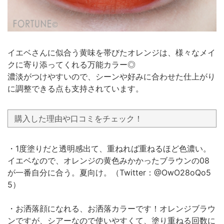
イエベさんに似合う黄味を帯びたオレンジは、様々なメイ
クに寄り添ってくれる万能カラー◎
濃淡がつけやすいので、シーンや好みに合わせた仕上がり
に調整できる点も支持されています。
購入した理由や口コミをチェック！
・1度塗りだと透明感出て、重ねれば重ねるほど色濃い。
イエベなので、オレンジの黄色みかかったブラウンの08
が一番自分に合う。夏向け。（Twitter：@OwO28oQo5
5）
・お洒落顔になれる、お洒落カラーです！オレンジブラウ
ンですが、シアーなので使いやすくて、塗り重ねる回数に