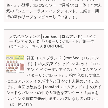
色）』が登場。気になるワード"露感"とは一体！？大人
気の『ジューシーラスティングティント』に続き、期
待の新作リップをレビューしていきます。
人気色ランキング | rom&nd（ロムアンド）『ベタ
ーザンアイズ』＆『ベターザンパレット』第一位
は？ - ふぉーちゅん(FORTUNE)
韓国コスメブランド【rom&nd（ロムアン
ド）】の人気アイシャドウパレット『ロム
アンド ベターザンアイズ』と『ロムアンド
ベターザンパレット』。捨て色なしで簡単
にニュアンスメイクが叶うと日本でも人気のアイテム
です。今回は数ある【rom&nd（ロムアンド）】のアイ
シャドウパレットの中で人気色をアンケート！結果を
ランキング形式で発表します。ハズレなしの万能カラ
ーは一体どれ？