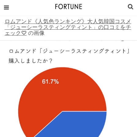
ロムアンド《人気色ランキング》大人気韓国コスメ
「ジューシーラスティングティント」の口コミをチ
ェック♡
の画像