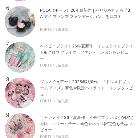
6
POLA（ポーラ）26年秋新作｜ハリ肌を叶える『B.
A デイ プランプ ファンデーション』を口コミ
FORTUNE編集部
7
ベイビーブライト26年夏新作｜リジュライトブライ
ト& グロウ プライマーファンデーションをレビュ
ー！
FORTUNE編集部
8
ジルスチュアート2026年秋新作｜『ドレスドブル
ーム アイズ』新色や限定ハイライト・リップをレビ
ュー
FORTUNE編集部
9
キャンメイク26年夏新作｜イチゴプランぷくが限定
再販！クリームチーク新色やネイル限定色も全品レ
ビュー
FORTUNE編集部