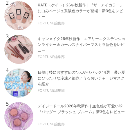
2
KATE（ケイト）26年秋新作｜『ザ アイカラー』
に白みベージュ系淡色カラーが登場！新3色をレビ
ュー
FORTUNE編集部
3
キャンメイク26年秋新作｜エアリーエクステンショ
ンライナー＆カールスナイパーマスカラ新色をレビ
ュー
FORTUNE編集部
4
日焼け後におすすめのひんやりパック14選｜暑い夏
にぴったりな冷凍／鎮静／うるおいチャージマスク
を紹介
FORTUNE編集部
5
デイジードール2026年秋新作｜血色感が可愛い♡
『パウダー ブラッシュ ブルーム』新3色をレビュー
FORTUNE編集部