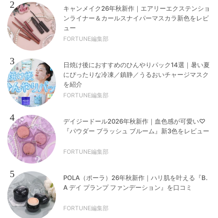
2
キャンメイク26年秋新作｜エアリーエクステンショ
ンライナー＆カールスナイパーマスカラ新色をレビ
ュー
FORTUNE編集部
3
日焼け後におすすめのひんやりパック14選｜暑い夏
にぴったりな冷凍／鎮静／うるおいチャージマスク
を紹介
FORTUNE編集部
4
デイジードール2026年秋新作｜血色感が可愛い♡
『パウダー ブラッシュ ブルーム』新3色をレビュー
FORTUNE編集部
5
POLA（ポーラ）26年秋新作｜ハリ肌を叶える『B.
A デイ プランプ ファンデーション』を口コミ
FORTUNE編集部