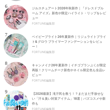
6
ジルスチュアート2026年秋新作｜『ドレスドブル
ーム アイズ』新色や限定ハイライト・リップをレビ
ュー
FORTUNE編集部
7
ベイビーブライト26年夏新作｜リジュライトブライ
ト& グロウ プライマーファンデーションをレビュ
ー！
FORTUNE編集部
8
キャンメイク26年夏新作｜イチゴプランぷくが限定
再販！クリームチーク新色やネイル限定色も全品レ
ビュー
FORTUNE編集部
9
【2026最新】滝汗民を救う！？まだまだ手放せな
い「汗＆臭い対策アイテム」18選｜バズコスメや新
作も
FORTUNE編集部