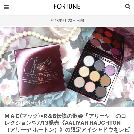
2018年6月23日 公開
FORTUNE編集部
M·A·C(マック)×R＆B伝説の歌姫「アリーヤ」のコ
レクション♡7/13発売《AALIYAH HAUGHTON
（アリーヤ ホートン）》の限定アイシャドウをレビ