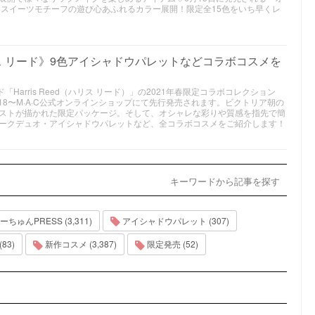
、スイーツモチーフの遊び心あふれるカラー展開！限定全15色をいち早くレ
×ハリス リード》9色アイシャドウパレットなどコラボコスメを
「Harris Reed（ハリス リード）」の2021年春限定コラボコレクション
2/18〜M·A·C公式オンラインショップにて先行発売されます。ビクトリア朝の
ストが描かれた限定パッケージ。そして、オシャレな彩りや質感を指先で簡
ークデュオ・アイシャドウパレットなど、全コラボコスメをご紹介します！
キーワードから記事を探す
ちゅんPRESS (3,311)
アイシャドウパレット (307)
83)
新作コスメ (3,387)
限定発売 (52)