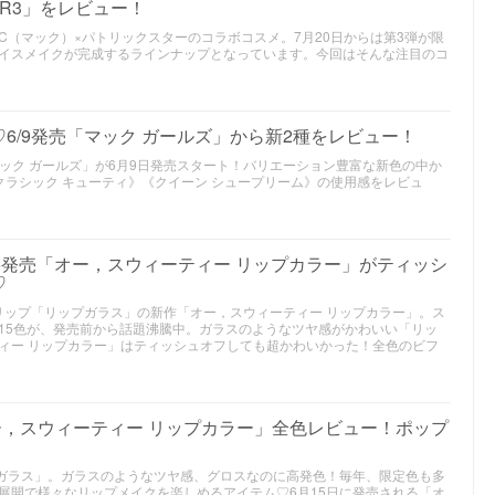
ARRR3」をレビュー！
·C（マック）×パトリックスターのコラボコスメ。7月20日からは第3弾が限
イスメイクが完成するラインナップとなっています。今回はそんな注目のコ
作♡6/9発売「マック ガールズ」から新2種をレビュー！
「マック ガールズ」が6月9日発売スタート！バリエーション豊富な新色の中か
クラシック キューティ》《クイーン シュープリーム》の使用感をレビュ
/15発売「オー，スウィーティー リップカラー」がティッシ
♡
人気リップ「リップガラス」の新作「オー，スウィーティー リップカラー」。ス
15色が、発売前から話題沸騰中。ガラスのようなツヤ感がかわいい「リッ
ィー リップカラー」はティッシュオフしても超かわいかった！全色のビフ
オー，スウィーティー リップカラー」全色レビュー！ポップ
！
ップガラス」。ガラスのようなツヤ感、グロスなのに高発色！毎年、限定色も多
展開で様々なリップメイクを楽しめるアイテム♡6月15日に発売される「オ