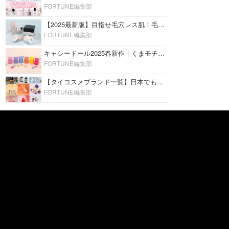
FORTUNE編集部
【2025最新版】目指せ毛穴レス肌！毛穴を埋めて隠す「おすすめ部分用下地＆プライマー」ランキング♡
FORTUNE編集部
キャシードール2025春新作｜くまモチーフのミニリップ「シャイニーベア リップモイスト」をレビュー♡
FORTUNE編集部
【タイコスメブランド一覧】日本でも人気沸騰中の“タイコスメ”ブランド20選！
FORTUNE編集部