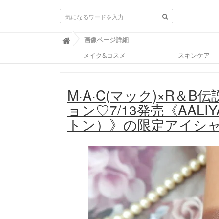
ふ
画像ページ詳細

ぉ
メイク&コスメ
スキンケア
ー
ち
ゅ
ん
M·A·C(マック)×R
(
F
ョン♡7/13発売《AALI
O
R
トン）》の限定アイシ
T
U
N
E
)