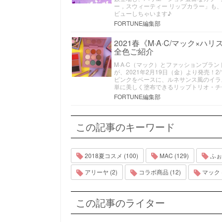
ー，スウィーティー リップカラー」も
ビューしちゃいます♪
FORTUNE編集部
2021春《M·A·C/マック
全色ご紹介
M·A·C（マック）とファッションブランド
が、2021年2月19日（金）より発売！
ピンクをベースに、ルネサンス風のイラ
単に美しく塗布できるリップトリオ・チ
FORTUNE編集部
この記事のキーワード
2018夏コスメ (100)
MAC (129)
ふぉー
アリーヤ (2)
コラボ商品 (12)
マック (
この記事のライター