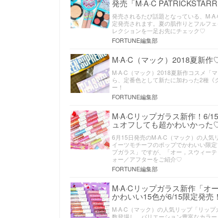
発売「M·A·C PATRICKST
発売されるたび話題となっている、M·A
定発売されます。夏の肌作りとフルフェ
レクションを一足お先にチェック♡
FORTUNE編集部
M·A·C（マック）2018夏新
M·A·C（マック）2018夏新作コスメ
ら、定番色として新たに加わった2種《
ー！
FORTUNE編集部
M·A·Cリップガラス新作！6
ュオフしても超かわいかった
6月15日発売のM·A·C（マック）の
イーツモチーフのポップでかわいい限定
プガラス」ですが、「オー，スウィーテ
ォー／アフターをご紹介♡
FORTUNE編集部
M·A·Cリップガラス新作「
かわいい15色が6/15限定発売
M·A·C（マック）の人気リップ「リ
数登場し、バリエーション豊富なカラー