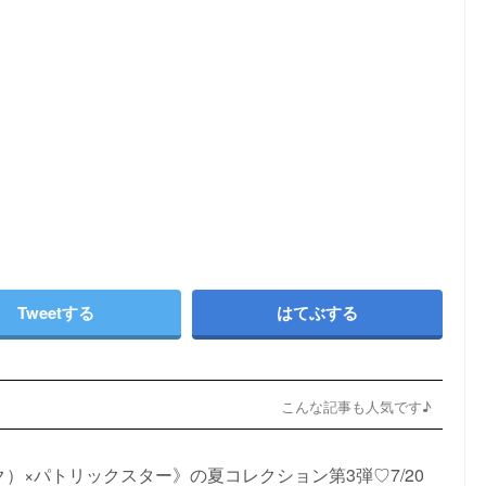
Tweetする
はてぶする
こんな記事も人気です♪
ック）×パトリックスター》の夏コレクション第3弾♡7/20