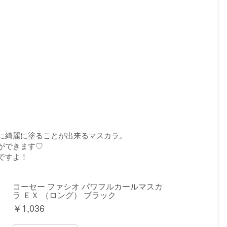
に綺麗に塗ることが出来るマスカラ。
ができます♡
ですよ！
コーセー ファシオ パワフルカールマスカ
ラ ＥＸ （ロング） ブラック
￥
1,036