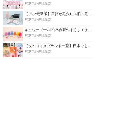
FORTUNE編集部
【2025最新版】目指せ毛穴レス肌！毛穴を埋めて隠す「おすすめ部分用下地＆プライマー」ランキング♡
FORTUNE編集部
キャシードール2025春新作｜くまモチーフのミニリップ「シャイニーベア リップモイスト」をレビュー♡
FORTUNE編集部
【タイコスメブランド一覧】日本でも人気沸騰中の“タイコスメ”ブランド20選！
FORTUNE編集部