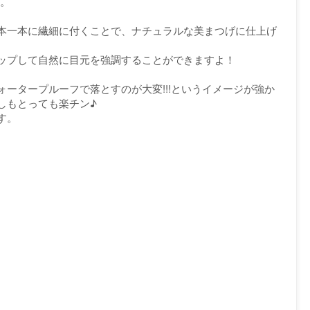
メ。
本一本に繊細に付くことで、ナチュラルな美まつげに仕上げ
ップして自然に目元を強調することができますよ！
ータープルーフで落とすのが大変!!!というイメージが強か
しもとっても楽チン♪
す。