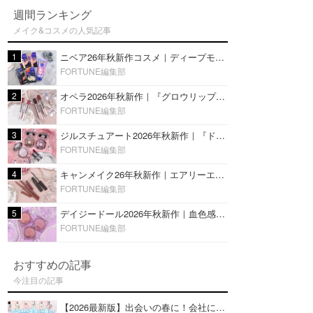
週間ランキング
メイク&コスメの人気記事
1
ニベア26年秋新作コスメ｜ディープモイスチャーリップの美容液タイプや2in1ボディクリームスクラブも
FORTUNE編集部
2
オペラ2026年秋新作｜『グロウリップティント』の新色・限定色はローズジャムカラー♡全4色をレビュー
FORTUNE編集部
3
ジルスチュアート2026年秋新作｜『ドレスドブルーム アイズ』新色や限定ハイライト・リップをレビュー
FORTUNE編集部
4
キャンメイク26年秋新作｜エアリーエクステンションライナー＆カールスナイパーマスカラ新色をレビュー
FORTUNE編集部
5
デイジードール2026年秋新作｜血色感が可愛い♡『パウダー ブラッシュ ブルーム』新3色をレビュー
FORTUNE編集部
おすすめの記事
今注目の記事
【2026最新版】出会いの春に！会社にもおすすめの好印象な香水14選♡ビジネスの場での香水マナーも