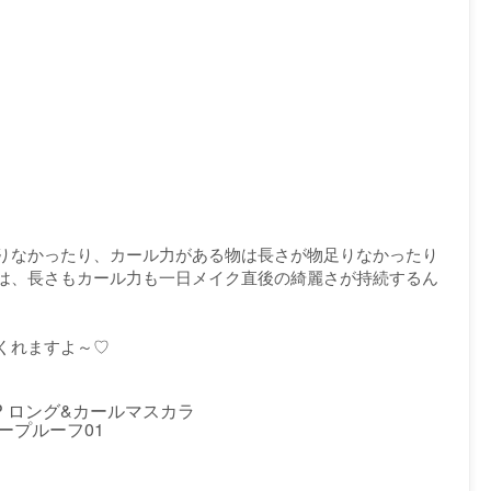
りなかったり、カール力がある物は長さが物足りなかったり
は、長さもカール力も一日メイク直後の綺麗さが持続するん
くれますよ～♡
P ロング&カールマスカラ
ープルーフ01