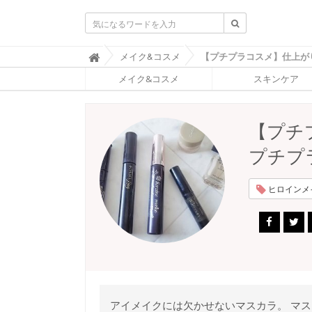
ふ
メイク&コスメ

ぉ
メイク&コスメ
スキンケア
ー
ち
ゅ
ん
【プチ
(
F
プチプ
O
R
T
ヒロインメイク
U
N
E
)
アイメイクには欠かせないマスカラ。 マ