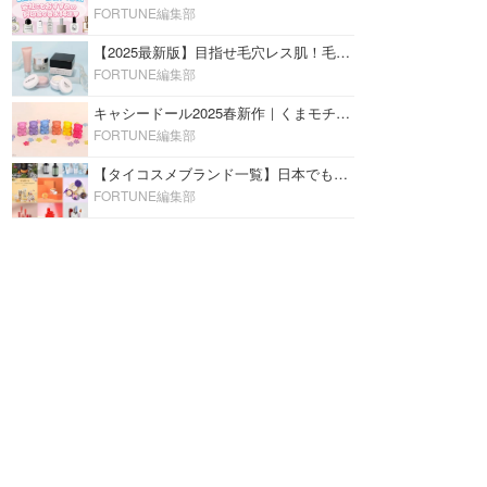
FORTUNE編集部
【2025最新版】目指せ毛穴レス肌！毛穴を埋めて隠す「おすすめ部分用下地＆プライマー」ランキング♡
FORTUNE編集部
キャシードール2025春新作｜くまモチーフのミニリップ「シャイニーベア リップモイスト」をレビュー♡
FORTUNE編集部
【タイコスメブランド一覧】日本でも人気沸騰中の“タイコスメ”ブランド20選！
FORTUNE編集部