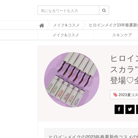
ふ
メイク&コスメ

ぉ
メイク&コスメ
スキンケア
ー
ち
ゅ
ん
ヒロイ
(
F
スカラ
O
R
登場♡
T
U
N
2023夏コスメ
E
)
ヒロインメイクの2023年春夏新作コスメ