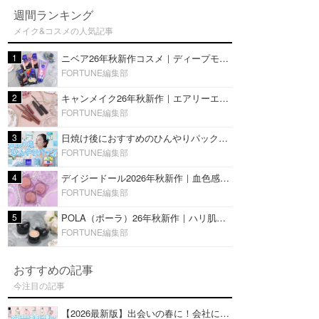
週間ランキング
メイク&コスメの人気記事
1
ニベア26年秋新作コスメ｜ディープモイスチャーリップの美容液タイプや2in1ボディクリームスクラブも
FORTUNE編集部
2
キャンメイク26年秋新作｜エアリーエクステンションライナー＆カールスナイパーマスカラ新色をレビュー
FORTUNE編集部
3
日焼け後におすすめのひんやりパック14選｜暑い夏にぴったりな冷凍／鎮静／うるおいチャージマスクを紹介
FORTUNE編集部
4
デイジードール2026年秋新作｜血色感が可愛い♡『パウダー ブラッシュ ブルーム』新3色をレビュー
FORTUNE編集部
5
POLA（ポーラ）26年秋新作｜ハリ肌を叶える『B.A デイ プランプ ファンデーション』を口コミ
FORTUNE編集部
おすすめの記事
今注目の記事
【2026最新版】出会いの春に！会社にもおすすめの好印象な香水14選♡ビジネスの場での香水マナーも