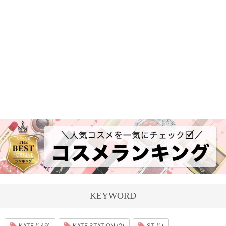
KEYWORD
KATE (149)
KATE STATION (2)
ST (1)