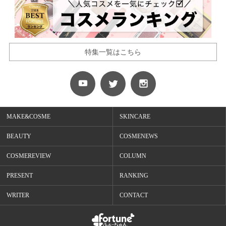
特集一覧はこちら
MAKE&COSME
SKINCARE
BEAUTY
COSMENEWS
COSMEREVIEW
COLUMN
PRESENT
RANKING
WRITER
CONTACT