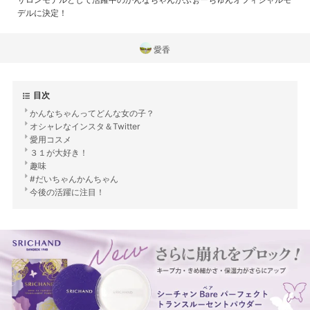
デルに決定！
愛香
目次
かんなちゃんってどんな女の子？
オシャレなインスタ＆Twitter
愛用コスメ
３１が大好き！
趣味
#だいちゃんかんちゃん
今後の活躍に注目！