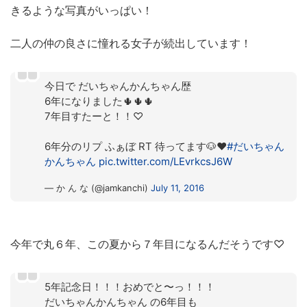
きるような写真がいっぱい！
二人の仲の良さに憧れる女子が続出しています！
今日で だいちゃんかんちゃん歴
6年になりました🌵🌵🌵
7年目すたーと！！♡
6年分のリプ ふぁぼ RT 待ってます🐶❤️
#だいちゃん
かんちゃん
pic.twitter.com/LEvrkcsJ6W
— か ん な (@jamkanchi)
July 11, 2016
今年で丸６年、この夏から７年目になるんだそうです♡
5年記念日！！！おめでと〜っ！！！
だいちゃんかんちゃん の6年目も