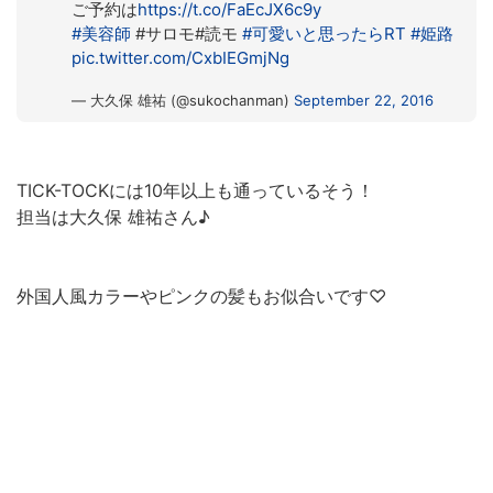
ご予約は
https://t.co/FaEcJX6c9y
#美容師
#サロモ#読モ
#可愛いと思ったらRT
#姫路
pic.twitter.com/CxbIEGmjNg
— 大久保 雄祐 (@sukochanman)
September 22, 2016
TICK-TOCKには10年以上も通っているそう！
担当は大久保 雄祐さん♪
外国人風カラーやピンクの髪もお似合いです♡