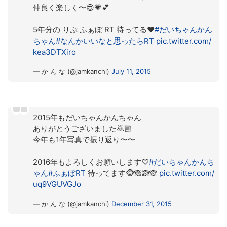
仲良く楽しく〜😎💗💕
5年分の りぷ ふぁぼ RT 待ってる❤️
#だいちゃんかん
ちゃん
#なんかいいなと思ったらRT
pic.twitter.com/
kea3DTXiro
— か ん な (@jamkanchi)
July 11, 2015
2015年もだいちゃんかんちゃん
ありがとうございました🙇🏼
今年も1年写真で振り返り〜〜
2016年もよろしくお願いします♡
#だいちゃんかんち
ゃん
#ふぁぼRT
待ってます🐵🙈🙉🙊
pic.twitter.com/
uq9VGUVGJo
— か ん な (@jamkanchi)
December 31, 2015