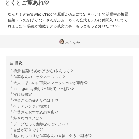
とくとご覧あれ♡
なんと！who's who Chico 河原町OPA店にてSTAFFとして活躍中の梅景
佳菜（うめかげ かな）さんがふぉーちゅん公式モデルに仲間入りしてく
れました♡ 笑顔が素敵すぎる彼女の事、もっともっと知りたーい♡
泉もなか
目次
梅景 佳菜(うめかげ かな)さんって？
佳菜さんのニックネームって？
大人っぽいのに可愛いファッションが素敵♡
Instagramは楽しい情報でいっぱい♪
実は読書家！
佳菜さんの好きな色は？♡
ヘアアレンジが得意！
佳菜さんおすすめのお店♡
好きなコスメは？
ブログだって素敵なんですよ～！
自然が好きです♡
魅力たっぷりな佳菜さんの今後に乞うご期待♡