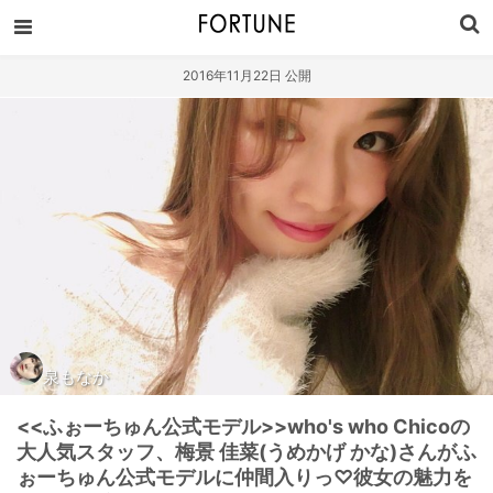
2016年11月22日 公開
泉もなか
<<ふぉーちゅん公式モデル>>who's who Chicoの
大人気スタッフ、梅景 佳菜(うめかげ かな)さんがふ
ぉーちゅん公式モデルに仲間入りっ♡彼女の魅力を