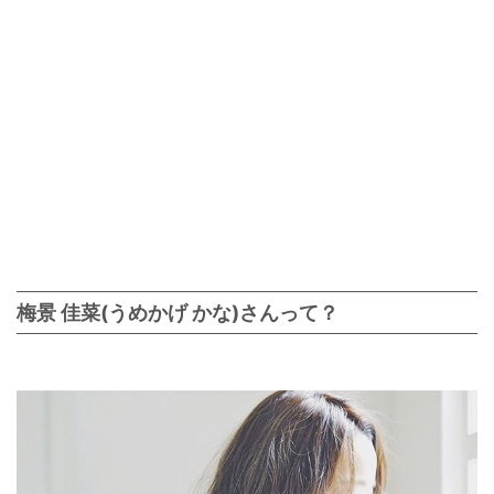
梅景 佳菜(うめかげ かな)さんって？