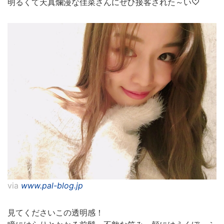
明るくて天真爛漫な佳菜さんにぜひ接客された～い♡
via
www.pal-blog.jp
見てくださいこの透明感！