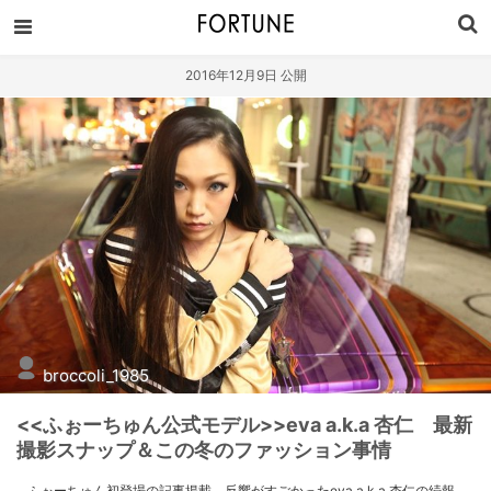
2016年12月9日 公開
broccoli_1985
<<ふぉーちゅん公式モデル>>eva a.k.a 杏仁 最新
撮影スナップ＆この冬のファッション事情
ふぉーちゅん初登場の記事掲載、反響がすごかったeva a.k.a 杏仁の続報