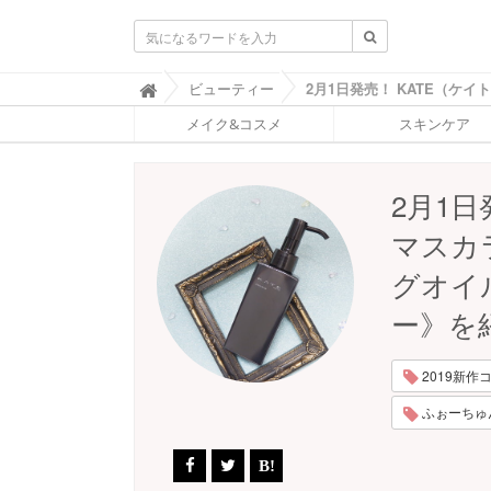
ふ
ビューティー

ぉ
メイク&コスメ
スキンケア
ー
ち
ゅ
ん
2月1日
(
F
マスカ
O
R
グオイ
T
U
ー》を
N
E
)
2019新作コ
ふぉーちゅんP