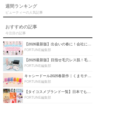
週間ランキング
ビューティーの人気記事
おすすめの記事
今注目の記事
【2026最新版】出会いの春に！会社にもおすすめの好印象な香水14選♡ビジネスの場での香水マナーも
FORTUNE編集部
【2025最新版】目指せ毛穴レス肌！毛穴を埋めて隠す「おすすめ部分用下地＆プライマー」ランキング♡
FORTUNE編集部
キャシードール2025春新作｜くまモチーフのミニリップ「シャイニーベア リップモイスト」をレビュー♡
FORTUNE編集部
【タイコスメブランド一覧】日本でも人気沸騰中の“タイコスメ”ブランド20選！
FORTUNE編集部