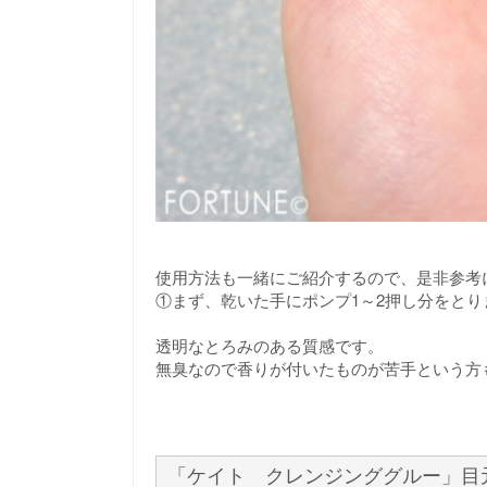
使用方法も一緒にご紹介するので、是非参考
①まず、乾いた手にポンプ1～2押し分をとり
透明なとろみのある質感です。
無臭なので香りが付いたものが苦手という方
「ケイト クレンジンググルー」目元 bef