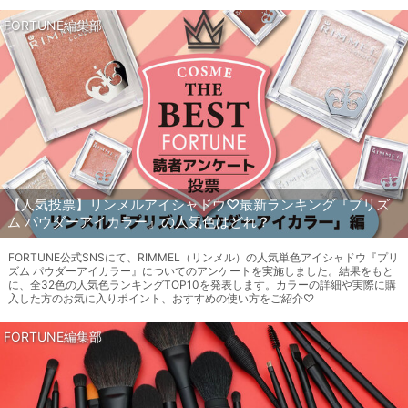
FORTUNE編集部
【人気投票】リンメルアイシャドウ♡最新ランキング『プリズ
ム パウダーアイカラー』の人気色はどれ？
FORTUNE公式SNSにて、RIMMEL（リンメル）の人気単色アイシャドウ『プリ
ズム パウダーアイカラー』についてのアンケートを実施しました。結果をもと
に、全32色の人気色ランキングTOP10を発表します。カラーの詳細や実際に購
入した方のお気に入りポイント、おすすめの使い方をご紹介♡
FORTUNE編集部