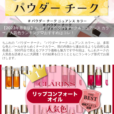
【2023年最新版】ちふれ『パウダー チーク＆ニュアンス カラ
ー』人気色ランキング♡おすすめはコレ！
ちふれの『パウダー チーク』『パウダー チーク ニュアンス カラー』は、多彩
な色とパールがきらめくチークカラー。頬の内側から滲み出るような自然な血
色感と、500円台で買えるプチプラ価格も魅力です♡今回は、ちふれチークの
人気色を読者さんに大調査！その結果を口コミとともにランキング形式でお届
けします。
FORTUNE編集部