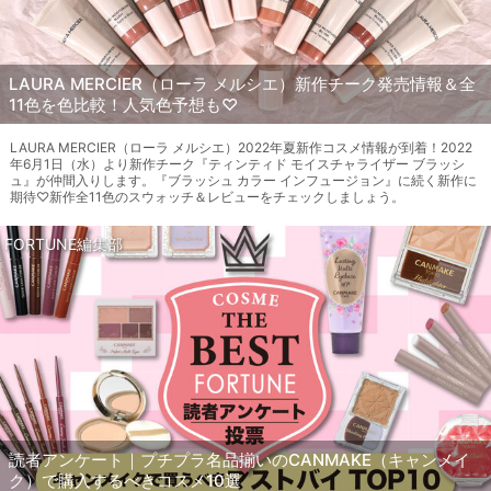
LAURA MERCIER（ローラ メルシエ）新作チーク発売情報＆全
11色を色比較！人気色予想も♡
LAURA MERCIER（ローラ メルシエ）2022年夏新作コスメ情報が到着！2022
年6月1日（水）より新作チーク『ティンティド モイスチャライザー ブラッシ
ュ』が仲間入りします。『ブラッシュ カラー インフュージョン』に続く新作に
期待♡新作全11色のスウォッチ＆レビューをチェックしましょう。
FORTUNE編集部
読者アンケート｜プチプラ名品揃いのCANMAKE（キャンメイ
ク）で購入するべきコスメ10選