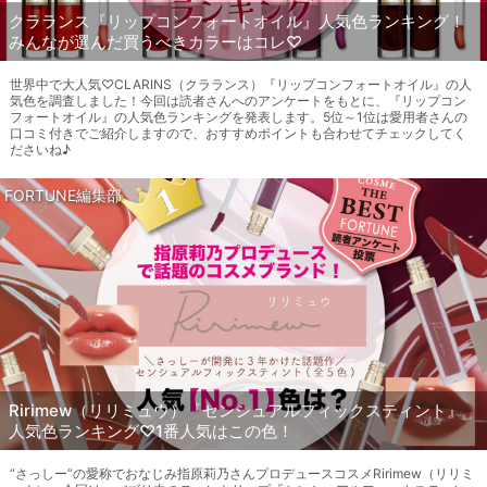
クラランス『リップコンフォートオイル』人気色ランキング！
みんなが選んだ買うべきカラーはコレ♡
世界中で大人気♡CLARINS（クラランス）『リップコンフォートオイル』の人
気色を調査しました！今回は読者さんへのアンケートをもとに、『リップコン
フォートオイル』の人気色ランキングを発表します。5位～1位は愛用者さんの
口コミ付きでご紹介しますので、おすすめポイントも合わせてチェックしてく
ださいね♪
FORTUNE編集部
Ririmew（リリミュウ）『センシュアルフィックスティント』
人気色ランキング♡1番人気はこの色！
“さっしー”の愛称でおなじみ指原莉乃さんプロデュースコスメRirimew（リリミ