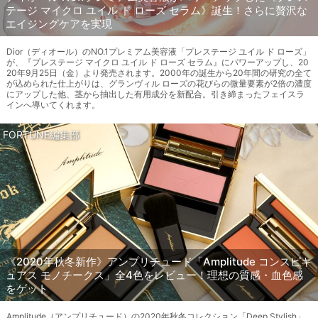
テージ マイクロ ユイル ド ローズ セラム》誕生！さらに贅沢な
エイジングケアを実現
Dior（ディオール）のNO.1プレミアム美容液「プレステージ ユイル ド ローズ」
が、『プレステージ マイクロ ユイル ド ローズ セラム』にパワーアップし、20
20年9月25日（金）より発売されます。2000年の誕生から20年間の研究の全て
が込められた仕上がりは、グランヴィル ローズの花びらの微量要素が2倍の濃度
にアップした他、茎から抽出した有用成分を新配合。引き締まったフェイスラ
インへ導いてくれます。
FORTUNE編集部
《2020年秋冬新作》アンプリチュード「Amplitude コンスピキ
ュアス モノチークス」全4色をレビュー！理想の質感・血色感
をゲット
Amplitude（アンプリチュード）の2020年秋冬コレクション「Deep Stylish」