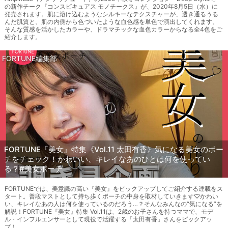
の新作チーク『コンスピキュアス モノチークス』が、2020年8月5日（水）に
発売されます。肌に溶け込むようなシルキーなテクスチャーが、透き通るうる
んだ肌質と、肌の内側から色づいたような血色感を単色で演出してくれます。
そんな質感を活かしたカラーや、ドラマチックな血色カラーからなる全4色をご
紹介します。
FORTUNE編集部
FORTUNE『美女』特集《Vol.11 太田有香》気になる美女のポー
チをチェック！かわいい、キレイなあのひとは何を使ってい
る？#美女ポーチ
FORTUNEでは、美意識の高い『美女』をピックアップしてご紹介する連載をス
タート。普段マストとして持ち歩くポーチの中身を取材していきます♡かわい
い、キレイなあの人は何を使っているのだろう…？そんなみんなの“気になる”を
解説！FORTUNE『美女』特集 Vol.11は、2歳のお子さんを持つママで、モデ
ル・インフルエンサーとして現役で活躍する「太田有香」さんをピックアッ
プ！