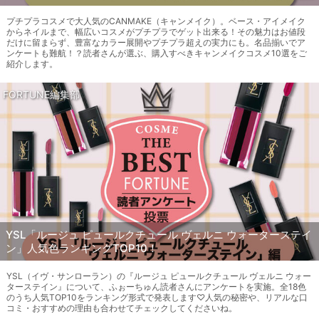
プチプラコスメで大人気のCANMAKE（キャンメイク）。ベース・アイメイク
からネイルまで、幅広いコスメがプチプラでゲット出来る！その魅力はお値段
だけに留まらず、豊富なカラー展開やプチプラ超えの実力にも。名品揃いでア
ンケートも難航！？読者さんが選ぶ、購入すべきキャンメイクコスメ10選をご
紹介します。
FORTUNE編集部
YSL「ルージュ ピュールクチュール ヴェルニ ウォーターステイ
ン」人気色ランキングTOP10！
YSL（イヴ・サンローラン）の『ルージュ ピュールクチュール ヴェルニ ウォー
ターステイン』について、ふぉーちゅん読者さんにアンケートを実施。全18色
のうち人気TOP10をランキング形式で発表します♡人気の秘密や、リアルな口
コミ・おすすめの理由も合わせてチェックしてくださいね。