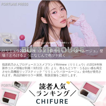
FORTUNE PRESS
リリミュウ2024年秋コスメ｜新作リップ『バタールージュ』登
場！とろけるようになじんで色ツヤ続く
指原莉乃さんプロデュースコスメブランドRirimew（リリミュウ）の2024年秋
新作コスメ情報が到着！9月2日（月）より、色もちとツヤ・うるおい感を両立
させた高機能リップスティック『リリミュウ バタールージュ』全4色が発売さ
れます。商品詳細やカラー展開、取扱店舗をご紹介します。
FORTUNE編集部