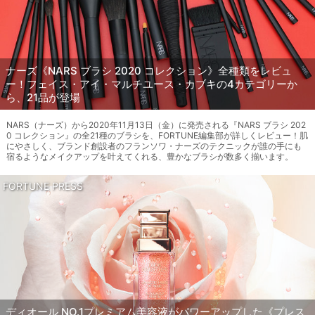
ナーズ《NARS ブラシ 2020 コレクション》全種類をレビュ
ー！フェイス・アイ・マルチユース・カブキの4カテゴリーか
ら、21品が登場
NARS（ナーズ）から2020年11月13日（金）に発売される『NARS ブラシ 202
0 コレクション』の全21種のブラシを、FORTUNE編集部が詳しくレビュー！肌
にやさしく、ブランド創設者のフランソワ・ナーズのテクニックが誰の手にも
宿るようなメイクアップを叶えてくれる、豊かなブラシが数多く揃います。
FORTUNE PRESS
ディオール NO.1プレミアム美容液がパワーアップした《プレス