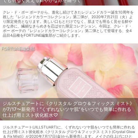
でも明るく見える鮮やかな赤を纏って
クレ・ド・ポー ボーテから、進化し続けてきたレジェンドカラー誕生10周年を
祝した『レジェンドカラーコレクション』第二弾が、2020年7月21日（火）よ
り限定発売となります。美しい口もとだけでなく、肌までも明るく見せる鮮や
かな赤に、繊細なきらめきを忍ばせた限定コレクション。今回は、クレ・ド・
ポー ボーテの『レジェンドカラーコレクション』第二弾として登場する、全4
品目4品種をFORTUNE編集部がご紹介します。
FORTUNE編集部
ジルスチュアートに《クリスタル グロウ＆フィックス ミスト》
が7/17〜新発売！“くずれないツヤ肌”をいつでも簡単に作れる
仕上げ用ミスト状化粧水♡
ジルスチュアート(JILLSTUART)に、くずれないツヤ肌をいつでも簡単に作れる
仕上げ用ミスト状化粧水《クリスタル グロウ＆フィックス ミスト(Crystal Glow
＆ Fix Mist)》が2020年7月17日(金)から新発売します。メイクの仕上げにひと