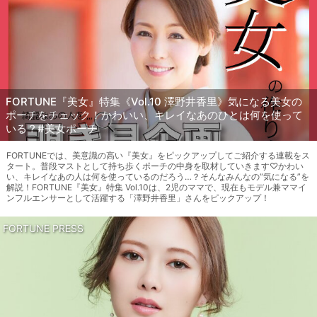
FORTUNE『美女』特集《Vol.10 澤野井香里》気になる美女の
ポーチをチェック！かわいい、キレイなあのひとは何を使って
いる？#美女ポーチ
FORTUNEでは、美意識の高い『美女』をピックアップしてご紹介する連載をス
タート。普段マストとして持ち歩くポーチの中身を取材していきます♡かわい
い、キレイなあの人は何を使っているのだろう…？そんなみんなの“気になる”を
解説！FORTUNE『美女』特集 Vol.10は、2児のママで、現在もモデル兼ママイ
ンフルエンサーとして活躍する「澤野井香里」さんをピックアップ！
FORTUNE PRESS