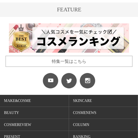
FEATURE
特集一覧はこちら
MAKE&COSME
SKINCARE
BEAUTY
COSMENEWS
COSMEREVIEW
COLUMN
PRESENT
RANKING