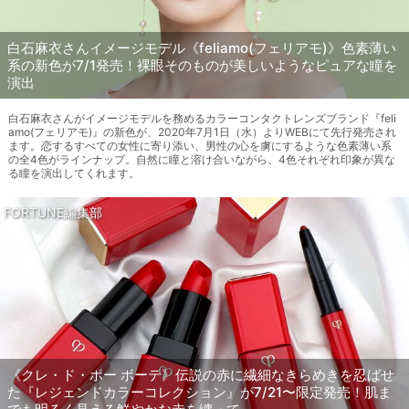
白石麻衣さんイメージモデル《feliamo(フェリアモ)》色素薄い
系の新色が7/1発売！裸眼そのものが美しいようなピュアな瞳を
演出
白石麻衣さんがイメージモデルを務めるカラーコンタクトレンズブランド『feli
amo(フェリアモ)』の新色が、2020年7月1日（水）よりWEBにて先行発売され
ます。恋するすべての女性に寄り添い、男性の心を虜にするような色素薄い系
の全4色がラインナップ。自然に瞳と溶け合いながら、4色それぞれ印象が異な
る瞳を演出してくれます。
FORTUNE編集部
《クレ・ド・ポー ボーテ》伝説の赤に繊細なきらめきを忍ばせ
た『レジェンドカラーコレクション』が7/21〜限定発売！肌ま