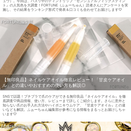
ュウ）。今回は、バズリ中のティントリップ『センシュアルフィックスティン
ト』の人気色を大調査！FORTUNE（ふぉーちゅん）読者さんにアンケートを実
施し、その結果をランキング形式で発表＆口コミも合わせてお届けします♡
FORTUNE編集部
【無印良品】ネイルケアオイル徹底レビュー！「甘皮ケアオイ
ル」との違いやおすすめの使い方も解説◎
SNSで話題！プチプラで爪のケアができる無印良品『ネイルケアオイル』を徹
底調査♡商品情報、使い方、レビューまで詳しくご紹介します。さらに意外と
知らない爪のお手入れ方法やハイポニキウムケア、『甘皮ケアオイル』との違
いなども解説。ふぉーちゅん編集部が参考になる情報をまるっとお届けしちゃ
います♡
FORTUNE編集部