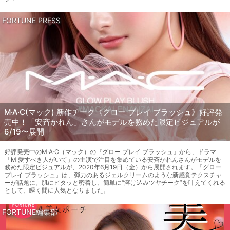
FORTUNE PRESS
M·A·C(マック) 新作チーク《グロー プレイ ブラッシュ》好評発
売中！「安斉かれん」さんがモデルを務めた限定ビジュアルが
6/19〜展開
好評発売中のM·A·C（マック）の『グロー プレイ ブラッシュ』から、ドラマ
「M 愛すべき人がいて」の主演で注目を集めている安斉かれんさんがモデルを
務めた限定ビジュアルが、2020年6月19日（金）から展開されます。『グロー
プレイ ブラッシュ』は、弾力のあるジェルクリームのような新感覚テクスチャ
ーが話題に。肌にピタッと密着し、簡単に“溶け込みツヤチーク”を叶えてくれる
として、瞬く間に人気となりました。
FORTUNE編集部