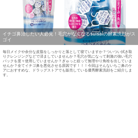
イチゴ鼻治したい人必見！毛穴がなくなるsuisaiの酵素洗顔がス
ゴイ
毎日メイクや余分な皮脂をしっかりと落として寝ていますか？ついつい拭き取
りクレンジングなどで済ましていませんか？毛穴が気になって刺激の強い毛穴
パックを度々使用していませんか？ぎゅっと絞って無理やり角栓を出していま
せんか？全てイチゴ鼻を悪化させる原因です！！！今回はそんないちご鼻のケ
アにおすすめな、ドラッグストアでも販売している優秀酵素洗顔をご紹介しま
す。