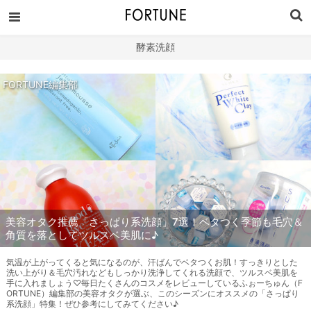
酵素洗顔
FORTUNE編集部
美容オタク推薦「さっぱり系洗顔」7選！ベタつく季節も毛穴＆
角質を落としてツルスベ美肌に♪
気温が上がってくると気になるのが、汗ばんでベタつくお肌！すっきりとした
洗い上がり＆毛穴汚れなどもしっかり洗浄してくれる洗顔で、ツルスベ美肌を
手に入れましょう♡毎日たくさんのコスメをレビューしているふぉーちゅん（F
ORTUNE）編集部の美容オタクが選ぶ、このシーズンにオススメの「さっぱり
系洗顔」特集！ぜひ参考にしてみてください♪