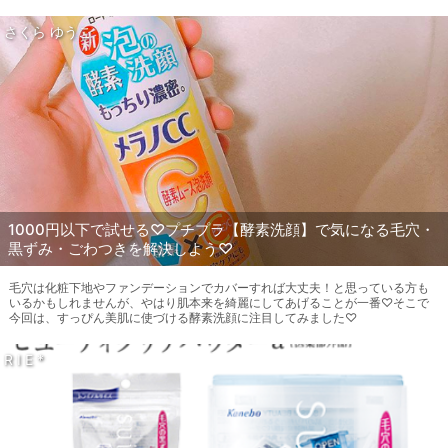
さくら ゆうこ
1000円以下で試せる♡プチプラ【酵素洗顔】で気になる毛穴・
黒ずみ・ごわつきを解決しよう♡
毛穴は化粧下地やファンデーションでカバーすれば大丈夫！と思っている方も
いるかもしれませんが、やはり肌本来を綺麗にしてあげることが一番♡そこで
今回は、すっぴん美肌に使づける酵素洗顔に注目してみました♡
R I E *